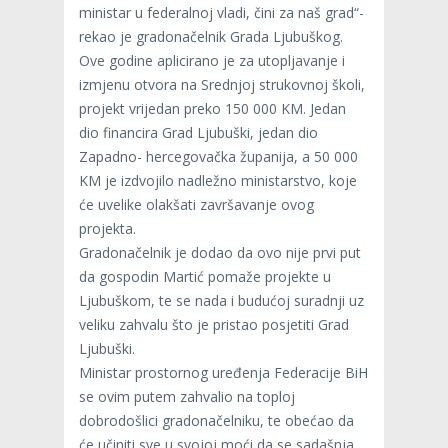
ministar u federalnoj vladi, čini za naš grad“-
rekao je gradonačelnik Grada Ljubuškog.
Ove godine aplicirano je za utopljavanje i
izmjenu otvora na Srednjoj strukovnoj školi,
projekt vrijedan preko 150 000 KM. Jedan
dio financira Grad Ljubuški, jedan dio
Zapadno- hercegovačka županija, a 50 000
KM je izdvojilo nadležno ministarstvo, koje
će uvelike olakšati završavanje ovog
projekta.
Gradonačelnik je dodao da ovo nije prvi put
da gospodin Martić pomaže projekte u
Ljubuškom, te se nada i budućoj suradnji uz
veliku zahvalu što je pristao posjetiti Grad
Ljubuški.
Ministar prostornog uređenja Federacije BiH
se ovim putem zahvalio na toploj
dobrodošlici gradonačelniku, te obećao da
će učiniti sve u svojoj moći da se sadašnja