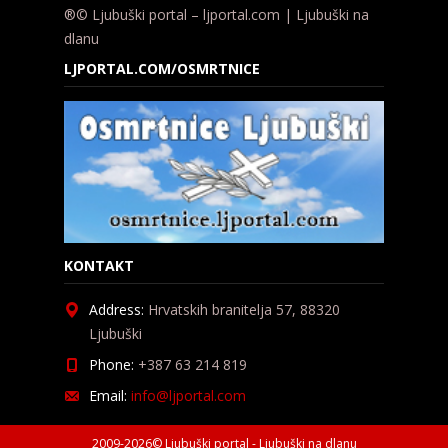
®© Ljubuški portal – ljportal.com | Ljubuški na
dlanu
LJPORTAL.COM/OSMRTNICE
KONTAKT
Address:
Hrvatskih branitelja 57, 88320
Ljubuški
Phone:
+387 63 214 819
Email:
info@ljportal.com
2009-2026© Ljubuški portal - Ljubuški na dlanu