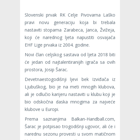
Slovenski prvak RK Celje Pivovarna Laško
pravi novu generaciju koja bi trebala
nastaviti stopama Zarabeca, Janca, Žvižeja,
koji će narednog ljeta napustiti osvajača
EHF Lige prvaka iz 2004. godine.
Novi član celjskog sastava od ljeta 2018 biti
će jedan od najtalentiranijih igrača sa ovih
prostora, Josip Šarac.
Devetnaestogodišnji ljevi bek Izviđača iz
Ljubuškog, bio je na meti mnogih klubova,
ali je odlučio karijeru nastaviti u klubu koji je
bio odskočna daska mnogima za najveće
klubove u Europi.
Prema saznanjima Balkan-Handball.com,
Šarac je potpisao trogodišnji ugovor, ali će i
narednu sezonu provesti u svom matičnom