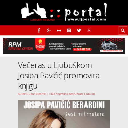
Večeras u Ljubuškom
Josipa Pavičić promovira
knjigu
Autor: Ljubuški portal | HKD Napredak, podružnica Ljubuški