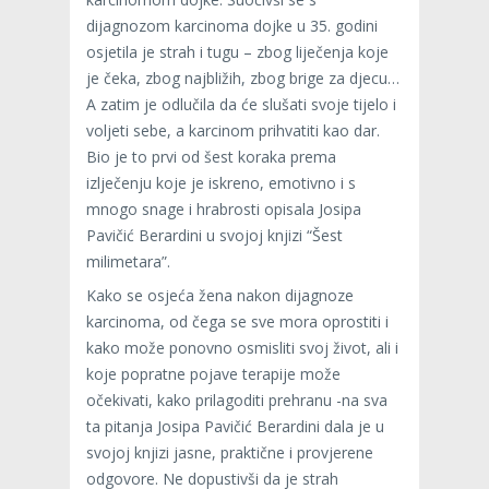
dijagnozom karcinoma dojke u 35. godini
osjetila je strah i tugu – zbog liječenja koje
je čeka, zbog najbližih, zbog brige za djecu…
A zatim je odlučila da će slušati svoje tijelo i
voljeti sebe, a karcinom prihvatiti kao dar.
Bio je to prvi od šest koraka prema
izlječenju koje je iskreno, emotivno i s
mnogo snage i hrabrosti opisala Josipa
Pavičić Berardini u svojoj knjizi “Šest
milimetara”.
Kako se osjeća žena nakon dijagnoze
karcinoma, od čega se sve mora oprostiti i
kako može ponovno osmisliti svoj život, ali i
koje popratne pojave terapije može
očekivati, kako prilagoditi prehranu -na sva
ta pitanja Josipa Pavičić Berardini dala je u
svojoj knjizi jasne, praktične i provjerene
odgovore. Ne dopustivši da je strah