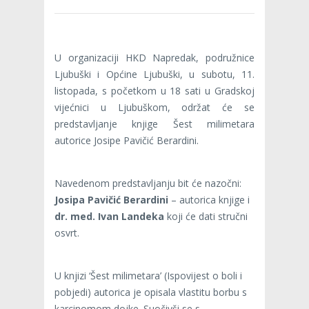
U organizaciji HKD Napredak, podružnice
Ljubuški i Općine Ljubuški, u subotu, 11.
listopada, s početkom u 18 sati u Gradskoj
vijećnici u Ljubuškom, održat će se
predstavljanje knjige Šest milimetara
autorice Josipe Pavičić Berardini.
Navedenom predstavljanju bit će nazočni:
Josipa Pavičić Berardini
– autorica knjige i
dr.
med.
Ivan Landeka
koji će dati stručni
osvrt.
U knjizi ‘Šest milimetara’ (Ispovijest o boli i
pobjedi) autorica je opisala vlastitu borbu s
karcinomom dojke. Suočivši se s