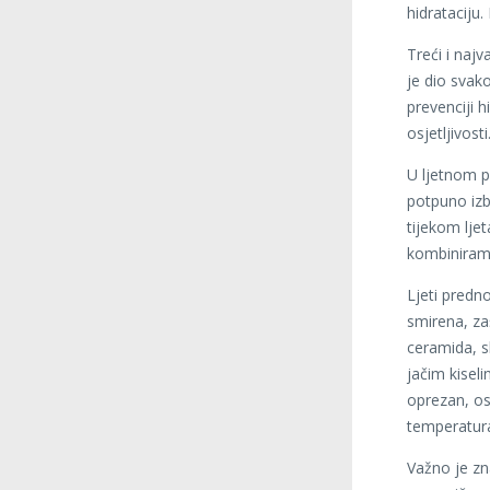
hidrataciju
Treći i najv
je dio svak
prevenciji 
osjetljivosti
U ljetnom pe
potpuno izba
tijekom ljet
kombiniram
Ljeti predn
smirena, za
ceramida, s
jačim kiseli
oprezan, os
temperatur
Važno je zna