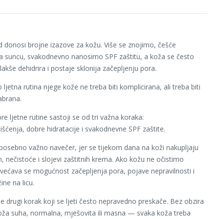
od donosi brojne izazove za kožu. Više se znojimo, češće
a suncu, svakodnevno nanosimo SPF zaštitu, a koža se često
lakše dehidrira i postaje sklonija začepljenju pora.
ljetna rutina njege kože ne treba biti komplicirana, ali treba biti
abrana.
e ljetne rutine sastoji se od tri važna koraka:
čišćenja, dobre hidratacije i svakodnevne SPF zaštite.
 posebno važno navečer, jer se tijekom dana na koži nakupljaju
, nečistoće i slojevi zaštitnih krema. Ako kožu ne očistimo
ovećava se mogućnost začepljenja pora, pojave nepravilnosti i
ine na licu.
je drugi korak koji se ljeti često nepravedno preskače. Bez obzira
 koža suha, normalna, mješovita ili masna — svaka koža treba