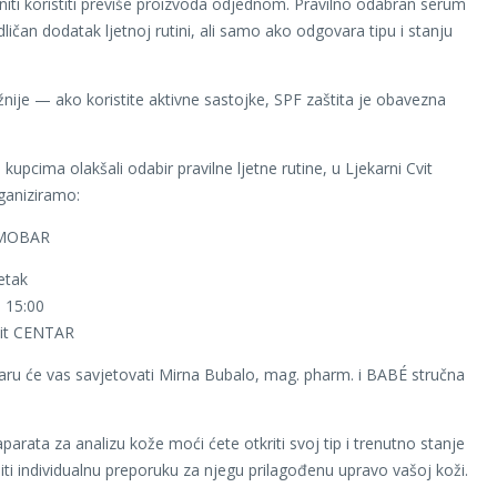
iti koristiti previše proizvoda odjednom. Pravilno odabran serum
ličan dodatak ljetnoj rutini, ali samo ako odgovara tipu i stanju
žnije — ako koristite aktivne sastojke, SPF zaštita je obavezna
upcima olakšali odabir pravilne ljetne rutine, u Ljekarni Cvit
aniziramo:
MOBAR
etak
 15:00
vit CENTAR
u će vas savjetovati Mirna Bubalo, mag. pharm. i BABÉ stručna
arata za analizu kože moći ćete otkriti svoj tip i trenutno stanje
iti individualnu preporuku za njegu prilagođenu upravo vašoj koži.