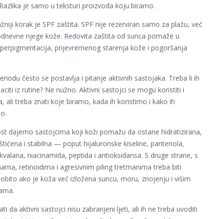
. Razlika je samo u teksturi proizvoda koju biramo.
ažniji korak je SPF zaštita. SPF nije rezerviran samo za plažu, već
odnevne njege kože. Redovita zaštita od sunca pomaže u
hiperpigmentacija, prijevremenog starenja kože i pogoršanja
.
riodu često se postavlja i pitanje aktivnih sastojaka. Treba li ih
citi iz rutine? Ne nužno. Aktivni sastojci se mogu koristiti i
a, ali treba znati koje biramo, kada ih koristimo i kako ih
o.
ost dajemo sastojcima koji koži pomažu da ostane hidratizirana,
štićena i stabilna — poput hijaluronske kiseline, pantenola,
kvalana, niacinamida, peptida i antioksidansa. S druge strane, s
nama, retinoidima i agresivnim piling tretmanima treba biti
obito ako je koža već izložena suncu, moru, znojenju i višim
ama.
ti da aktivni sastojci nisu zabranjeni ljeti, ali ih ne treba uvoditi