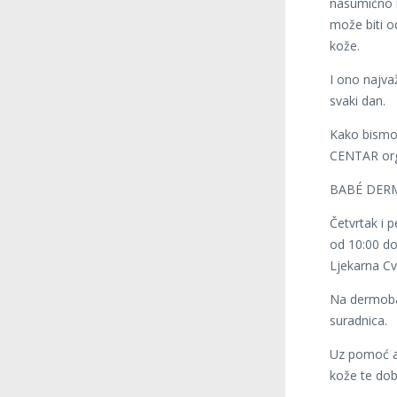
nasumično n
može biti od
kože.
I ono najva
svaki dan.
Kako bismo k
CENTAR org
BABÉ DER
Četvrtak i p
od 10:00 do
Ljekarna C
Na dermobar
suradnica.
Uz pomoć ap
kože te dob