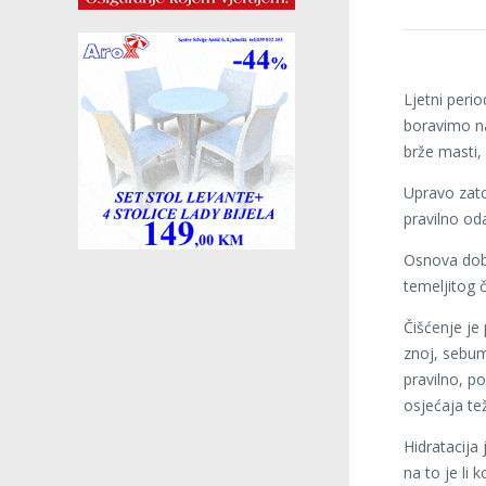
Ljetni peri
boravimo n
brže masti, 
Upravo zato 
pravilno od
Osnova dobr
temeljitog 
Čišćenje je
znoj, sebum
pravilno, p
osjećaja tež
Hidratacija 
na to je li