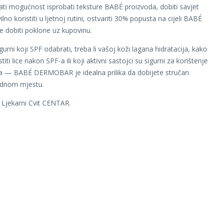
ati mogućnost isprobati teksture BABÉ proizvoda, dobiti savjet
ilno koristiti u ljetnoj rutini, ostvariti 30% popusta na cijeli BABÉ
e dobiti poklone uz kupovinu.
gurni koji SPF odabrati, treba li vašoj koži lagana hidratacija, kako
stiti lice nakon SPF-a ili koji aktivni sastojci su sigurni za korištenje
ta — BABÉ DERMOBAR je idealna prilika da dobijete stručan
ednom mjestu.
 Ljekarni Cvit CENTAR.