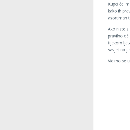
Kupci će im
kako ih prav
asortiman t
Ako niste si
pravilno oči
tijekom lje
savjet na j
Vidimo se u