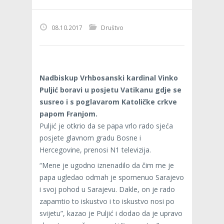
08.10.2017
Društvo
Nadbiskup Vrhbosanski kardinal Vinko
Puljić boravi u posjetu Vatikanu gdje se
susreo i s poglavarom Katoličke crkve
papom Franjom.
Puljić je otkrio da se papa vrlo rado sjeća
posjete glavnom gradu Bosne i
Hercegovine, prenosi N1 televizija.
“Mene je ugodno iznenadilo da čim me je
papa ugledao odmah je spomenuo Sarajevo
i svoj pohod u Sarajevu. Dakle, on je rado
zapamtio to iskustvo i to iskustvo nosi po
svijetu”, kazao je Puljić i dodao da je upravo