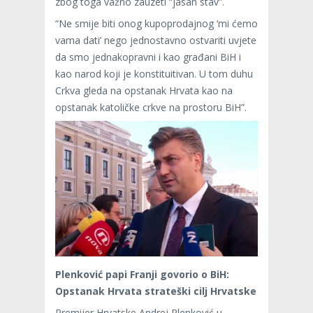
zbog toga važno zauzeti “jasan stav”.
“Ne smije biti onog kupoprodajnog ‘mi ćemo
vama dati’ nego jednostavno ostvariti uvjete
da smo jednakopravni i kao građani BiH i
kao narod koji je konstituitivan. U tom duhu
Crkva gleda na opstanak Hrvata kao na
opstanak katoličke crkve na prostoru BiH”.
Plenković papi Franji govorio o BiH:
Opstanak Hrvata strateški cilj Hrvatske
Premijer Hrvatske Andrej Plenković u