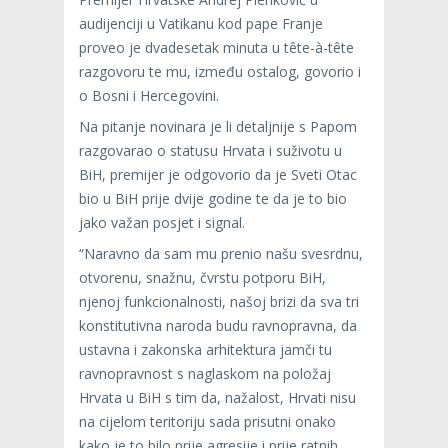
audijenciji u Vatikanu kod pape Franje
proveo je dvadesetak minuta u tête-à-tête
razgovoru te mu, između ostalog, govorio i
o Bosni i Hercegovini.
Na pitanje novinara je li detaljnije s Papom
razgovarao o statusu Hrvata i suživotu u
BiH, premijer je odgovorio da je Sveti Otac
bio u BiH prije dvije godine te da je to bio
jako važan posjet i signal.
“Naravno da sam mu prenio našu svesrdnu,
otvorenu, snažnu, čvrstu potporu BiH,
njenoj funkcionalnosti, našoj brizi da sva tri
konstitutivna naroda budu ravnopravna, da
ustavna i zakonska arhitektura jamči tu
ravnopravnost s naglaskom na položaj
Hrvata u BiH s tim da, nažalost, Hrvati nisu
na cijelom teritoriju sada prisutni onako
kako je to bilo prije agresije i prije ratnih