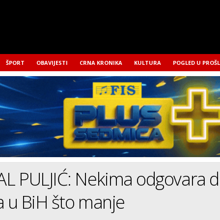
ŠPORT
OBAVIJESTI
CRNA KRONIKA
KULTURA
POGLED U PROŠ
L PULJIĆ: Nekima odgovara d
a u BiH što manje