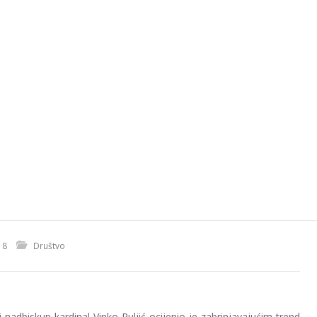
18
Društvo
 nadbiskup kardinal Vinko Puljić ocijenio je zabrinjavajućim trend