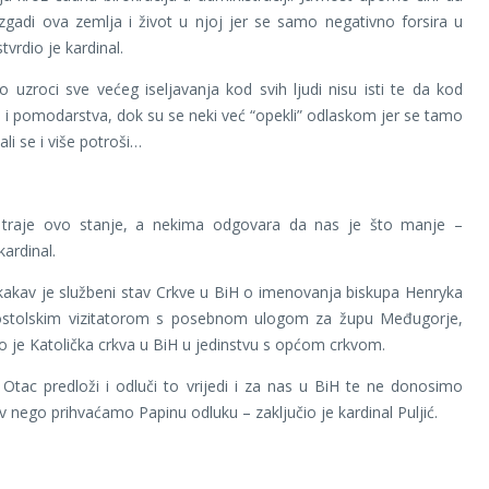
zgadi ova zemlja i život u njoj jer se samo negativno forsira u
tvrdio je kardinal.
 uzroci sve većeg iseljavanja kod svih ljudi nisu isti te da kod
i pomodarstva, dok su se neki već “opekli” odlaskom jer se tamo
 ali se i više potroši…
traje ovo stanje, a nekima odgovara da nas je što manje –
kardinal.
kakav je službeni stav Crkve u BiH o imenovanja biskupa Henryka
stolskim vizitatorom s posebnom ulogom za župu Međugorje,
o je Katolička crkva u BiH u jedinstvu s općom crkvom.
 Otac predloži i odluči to vrijedi i za nas u BiH te ne donosimo
v nego prihvaćamo Papinu odluku – zaključio je kardinal Puljić.