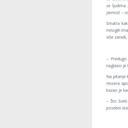
se ljudima 
javnost – us
Smatra kako
mnogih ima 
više zaradi,
– Predugo 
naglasio je 
Na pitanje 
Hosera apo
kazao je ka
– Što Sveti
posebni sta