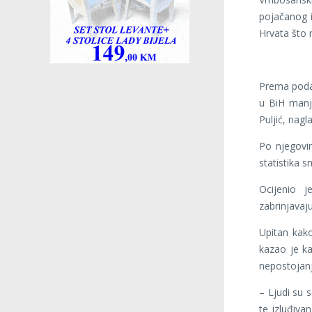
pojačanog i
Hrvata što 
Prema podac
u BiH manje
Puljić, nagl
Po njegovim
statistika s
Ocijenio 
zabrinjavaj
Upitan kako
kazao je ka
nepostojanj
– Ljudi su 
te izluđiva