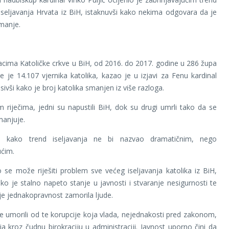
seljavanja Hrvata iz BiH, istaknuvši kako nekima odgovara da je
manje.
ima Katoličke crkve u BiH, od 2016. do 2017. godine u 286 župa
 je 14.107 vjernika katolika, kazao je u izjavi za Fenu kardinal
asivši kako je broj katolika smanjen iz više razloga.
 riječima, jedni su napustili BiH, dok su drugi umrli tako da se
manjuje.
je kako trend iseljavanja ne bi nazvao dramatičnim, nego
ućim.
 se može riješiti problem sve većeg iseljavanja katolika iz BiH,
ko je stalno napeto stanje u javnosti i stvaranje nesigurnosti te
e jednakopravnost zamorila ljude.
se umorili od te korupcije koja vlada, nejednakosti pred zakonom,
nja kroz čudnu birokraciju u administraciji. Javnost uporno čini da