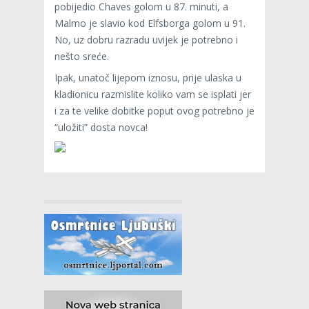
pobijedio Chaves golom u 87. minuti, a
Malmo je slavio kod Elfsborga golom u 91.
No, uz dobru razradu uvijek je potrebno i
nešto sreće.
Ipak, unatoč lijepom iznosu, prije ulaska u
kladionicu razmislite koliko vam se isplati jer
i za te velike dobitke poput ovog potrebno je
“uložiti” dosta novca!