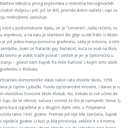
 Martina Mikulića, prvog književnika u redovima hercegovačkih
Unatoč stoljeću i pol, još se drži, premda dobro načeta i vapi za
ju nedvojbeno zaslužuje.
aj svod u podrumskome dijelu, on je “ćemeren”, naški rečeno, to
vrijednost, a na katu je stambeni dio gdje su bili fratri. U blizini
ila je još jedna manja pomoćna građevina, sada je ruševna, a niže
 zemljište, zvalo se fratarski gaj. Nažalost, kuća se vodi na školi,
 bismo je vratili, tražili povrat i zaštitili je jer je djelomično u
tanju – govori nam župnik fra Ante Kurtović s kojim smo obišli
građevinu u Klobuku.
artizansko-komunističke vlasti nakon rata otvorile školu, 1958.
ana je Općini Ljubuški, Fondu općenarodne imovine, i danas je u
m vlasništvu Osnovne škole Klobuk. No, trebalo bi sve učiniti da
i župi, da se obnovi, sačuva i osmisli za što je namijeniti. Nova, tj.
pna kuća izgrađena je u drugom dijelu sela, u Poljanama.
počela ratne 1943. godine. Premda još nije bila završena, župnik
ć sljedeće godine. U kući je bila prostorija, veličine 6 x 4 metra,
kao kapelica za misne i druge obrede sve do izgradnje prve župne