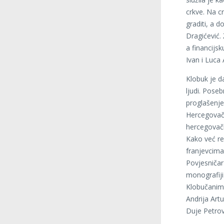
crkve. Na c
graditi, a d
Dragićević.
a financijsk
Ivan i Luca 
Klobuk je d
ljudi. Pose
proglašenje
Hercegovačk
hercegovačk
Kako već re
franjevcima
Povjesničar 
monografiji
Klobučanima
Andrija Art
Duje Petrov