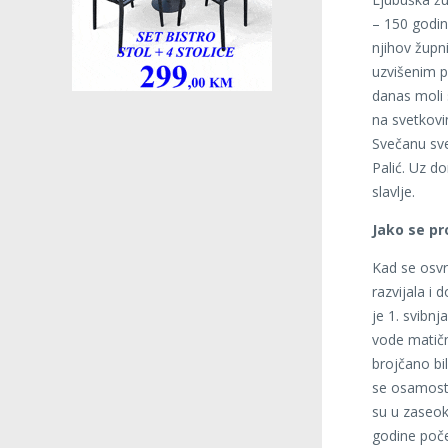
– 150 godin
njihov župn
uzvišenim p
danas moli s
na svetkovi
Svečanu sve
Palić. Uz do
slavlje.
Jako se pr
Kad se osvr
razvijala i
je 1. svibn
vode matičn
brojčano bil
se osamosta
su u zaseok
godine poče