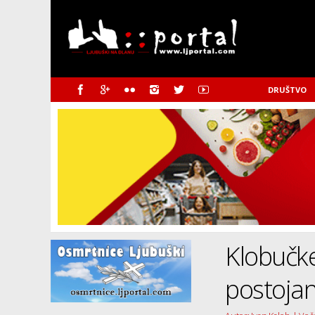
DRUŠTVO
Klobučke
postojan