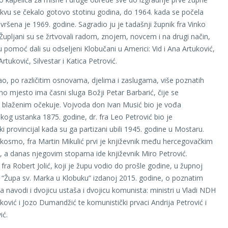
rkvu se čekalo gotovo stotinu godina, do 1964. kada se počela
ovršena je 1969. godine. Sagradio ju je tadašnji župnik fra Vinko
 Župljani su se žrtvovali radom, znojem, novcem i na drugi način,
u pomoć dali su odseljeni Klobučani u Americi: Vid i Ana Artuković,
Artuković, Silvestar i Katica Petrović.
ao, po različitim osnovama, djelima i zaslugama, više poznatih
bno mjesto ima časni sluga Božji Petar Barbarić, čije se
 blaženim očekuje. Vojvoda don Ivan Musić bio je vođa
og ustanka 1875. godine, dr. fra Leo Petrović bio je
i provincijal kada su ga partizani ubili 1945. godine u Mostaru.
kosmo, fra Martin Mikulić prvi je književnik među hercegovačkim
, a danas njegovim stopama ide književnik Miro Petrović.
fra Robert Jolić, koji je župu vodio do prošle godine, u župnoj
 “Župa sv. Marka u Klobuku” izdanoj 2015. godine, o poznatim
 navodi i dvojicu ustaša i dvojicu komunista: ministri u Vladi NDH
uković i Jozo Dumandžić te komunistički prvaci Andrija Petrović i
ić.