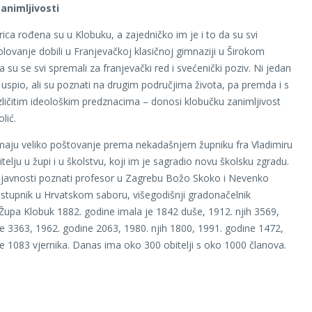
animljivosti
rica rođena su u Klobuku, a zajedničko im je i to da su svi
lovanje dobili u Franjevačkoj klasičnoj gimnaziji u Širokom
a su se svi spremali za franjevački red i svećenički poziv. Ni jedan
 uspio, ali su poznati na drugim područjima života, pa premda i s
ličitim ideološkim predznacima – donosi klobučku zanimljivost
lić.
maju veliko poštovanje prema nekadašnjem župniku fra Vladimiru
itelju u župi i u školstvu, koji im je sagradio novu školsku zgradu.
javnosti poznati profesor u Zagrebu Božo Skoko i Nevenko
astupnik u Hrvatskom saboru, višegodišnji gradonačelnik
Župa Klobuk 1882. godine imala je 1842 duše, 1912. njih 3569,
e 3363, 1962. godine 2063, 1980. njih 1800, 1991. godine 1472,
e 1083 vjernika. Danas ima oko 300 obitelji s oko 1000 članova.