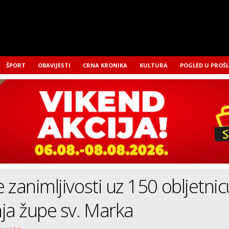
ŠPORT
OBAVIJESTI
CRNA KRONIKA
KULTURA
POGLED U PROŠ
 zanimljivosti uz 150 obljetnic
ja župe sv. Marka