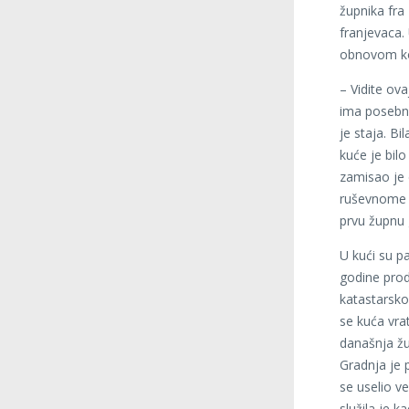
župnika fra
franjevaca. 
obnovom ko
– Vidite ov
ima posebnu 
je staja. B
kuće je bilo
zamisao je da
ruševnome s
prvu župnu 
U kući su p
godine prod
katastarsko
se kuća vrat
današnja žu
Gradnja je 
se uselio ve
služila je 