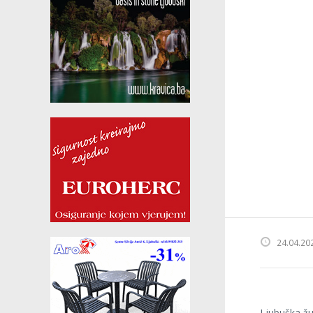
24.04.20
Ljubuška žu