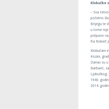
Klobučke z
– Sva četvo
početno ško
Brijegu te d
u tome nije
potpuno raz
fra Robert Jo
Klobučani i
Kozini, grad
Danas su u 
Barbarić, z
Ljubuškog. 
1940. godin
2014. godin