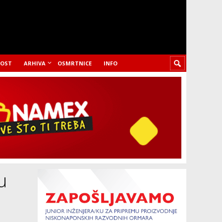
LOST
ARHIVA
OSMRTNICE
INFO
u