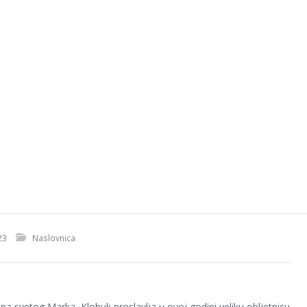
23
Naslovnica
pa svetog Marka, Klobuk proslavlja u ovoj godini veliku obljetnicu