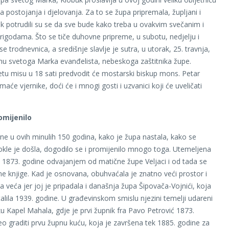
a postojanja i djelovanja. Za to se župa pripremala, župljani i
ik potrudili su se da sve bude kako treba u ovakvim svečanim i
rigodama. Što se tiče duhovne pripreme, u subotu, nedjelju i
e trodnevnica, a središnje slavlje je sutra, u utorak, 25. travnja,
nu svetoga Marka evanđelista, nebeskoga zaštitnika župe.
tu misu u 18 sati predvodit će mostarski biskup mons. Petar
maće vjernike, doći će i mnogi gosti i uzvanici koji će uveličati
omijenilo
ne u ovih minulih 150 godina, kako je župa nastala, kako se
 dokle je došla, dogodilo se i promijenilo mnogo toga. Utemeljena
ja 1873. godine odvajanjem od matične župe Veljaci i od tada se
e knjige. Kad je osnovana, obuhvaćala je znatno veći prostor i
a veća jer joj je pripadala i današnja župa Šipovača-Vojnići, koja
lila 1939. godine. U građevinskom smislu njezini temelji udareni
u Kapel Mahala, gdje je prvi župnik fra Pavo Petrović 1873.
o graditi prvu župnu kuću, koja je završena tek 1885. godine za