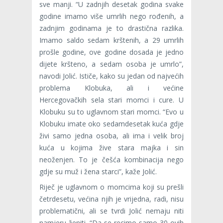
sve manji. “U zadnjih desetak godina svake
godine imamo više umrlih nego rođenih, a
zadnjim godinama je to drastična razlika.
Imamo saldo sedam krštenih, a 29 umrlih
prošle godine, ove godine dosada je jedno
dijete kršteno, a sedam osoba je umrlo”,
navodi Jolić. Ističe, kako su jedan od najvećih
problema Klobuka, ali i većine
Hercegovačkih sela stari momci i cure. U
Klobuku su to uglavnom stari momci. “Evo u
Klobuku imate oko sedamdesetak kuća gdje
živi samo jedna osoba, ali ima i velik broj
kuća u kojima žive stara majka i sin
neoženjen. To je češća kombinacija nego
gdje su muž i žena starci”, kaže Jolić.
Riječ je uglavnom o momcima koji su prešli
četrdesetu, većina njih je vrijedna, radi, nisu
problematični, ali se tvrdi Jolić nemaju niti
namjeru ženiti. “Da se recimo samo 30 ovih