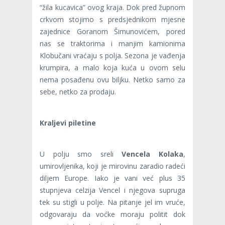
“žila kucavica” ovog kraja. Dok pred župnom
crkvom stojimo s predsjednikom mjesne
zajednice Goranom Šimunovićem, pored
nas se traktorima i manjim kamionima
Klobučani vraćaju s polja. Sezona je vađenja
krumpira, a malo koja kuća u ovom selu
nema posađenu ovu biljku. Netko samo za
sebe, netko za prodaju.
Kraljevi piletine
U polju smo sreli
Vencela Kolaka
,
umirovljenika, koji je mirovinu zaradio radeći
diljem Europe. Iako je vani već plus 35
stupnjeva celzija Vencel i njegova supruga
tek su stigli u polje. Na pitanje jel im vruće,
odgovaraju da voćke moraju politit dok