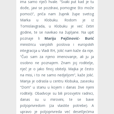
ima samo riječi hvale. “Svaki put kad je tu
dođe, javi se pozdravi, pomogne što može
pomoći”, priča nam župnik župe svetog
Marka u Klobuku. Rodom je iz
Tomislavgrada, u Klobuku je već četiri
godine, te se navikao na župljane. Na upit
poznaje li
Mariju Pejčinović- Burić
ministricu vanjskih poslova i europskih
integracija u Vladi RH, Jolić nam kaže da nije.
“Čuo sam za njeno imenovanje, ali ju ja
osobno ne poznajem. Znam joj roditelje,
riječ je o jako finoj obitelji. Majka je često
na misi, i to ne samo nedjeljom”, kaže Jolić.
Marija je odrasla u centru Klobuka, zaseoku
“Dom” u stanu u kojem i danas žive njeni
roditelji. Obadvoje su bili prosvjetni radnici,
danas su u mirovini, te se bave
poljoprivredom (za vlastite potrebe). A
upravo je poljoprivreda već desetljećima