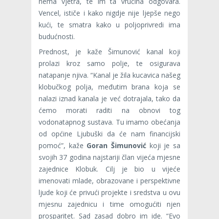
nema vjetra, te im ta vrućina odgovara.
Vencel, ističe i kako nigdje nije ljepše nego
kući, te smatra kako u poljoprivredi ima
budućnosti.
Prednost, je kaže Šimunović kanal koji
prolazi kroz samo polje, te osigurava
natapanje njiva. “Kanal je žila kucavica našeg
klobučkog polja, međutim brana koja se
nalazi iznad kanala je već dotrajala, tako da
ćemo morati raditi na obnovi tog
vodonatapnog sustava. Tu imamo obećanja
od općine Ljubuški da će nam financijski
pomoć”, kaže
Goran Šimunović
koji je sa
svojih 37 godina najstariji član vijeća mjesne
zajednice Klobuk. Cilj je bio u vijeće
imenovati mlade, obrazovane i perspektivne
ljude koji će privući projekte i sredstva u ovu
mjesnu zajednicu i time omogućiti njen
prosparitet. Sad zasad dobro im ide. “Evo