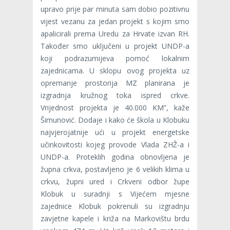
upravo prije par minuta sam dobio pozitivnu
vijest vezanu za jedan projekt s kojim smo
apalicirali prema Uredu za Hrvate izvan RH.
Također smo uključeni u projekt UNDP-a
koji podrazumijeva pomoć lokalnim
zajednicama. U sklopu ovog projekta uz
opremanje prostorija MZ planirana je
izgradnja kružnog toka ispred crkve.
Vrijednost projekta je 40.000 KM”, kaže
Šimunović. Dodaje i kako će škola u Klobuku
najvjerojatnije ući u projekt energetske
učinkovitosti kojeg provode Vlada ZHŽ-a i
UNDP-a. Proteklih godina obnovljena je
župna crkva, postavljeno je 6 velikih klima u
crkvu, župni ured i Crkveni odbor župe
Klobuk u suradnji s Vijećem mjesne
zajednice Klobuk pokrenuli su izgradnju
zavjetne kapele i križa na Markovištu brdu