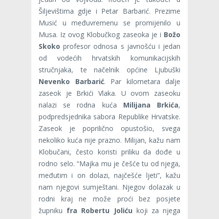
Šiljevištima gdje i Petar Barbarić. Prezime
Musić u međuvremenu se promijenilo u
Musa. Iz ovog Klobučkog zaseoka je i
Božo
Skoko
profesor odnosa s javnošću i jedan
od vodećih hrvatskih komunikacijskih
stručnjaka, te načelnik općine Ljubuški
Nevenko Barbarić
. Par kilometara dalje
zaseok je Brkići Vlaka. U ovom zaseoku
nalazi se rodna kuća
Milijana Brkića
,
podpredsjednika sabora Republike Hrvatske.
Zaseok je poprilično opustošio, svega
nekoliko kuća nije prazno. Milijan, kažu nam
Klobučani, često koristi priliku da dođe u
rodno selo. “Majka mu je češće tu od njega,
međutim i on dolazi, najčešće ljeti”, kažu
nam njegovi sumještani. Njegov dolazak u
rodni kraj ne može proći bez posjete
župniku
fra Robertu Joliću
koji za njega