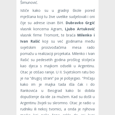
Šimunović.
Ističe kako su u gradnji škole pored
mještana koji tu žive uvelike sudjelovali i oni
čije su adrese izvan BiH.
Dubravko Grgić
vlasnik koncerna Agram,
Ljubo Artuković
vlasnik firme Tromont, te braća
Milenko i
Ivan Rašić
koji su već godinama među
svjetskim proizvođačima mesa rado
pomažu u realizaciji projekata. Milenko i Ivan
Rašić su pedesetih godina prošlog stoljeća
kao djeca s majkom odselili u Argentinu.
Otac je otišao ranije. U II. Svjetskom ratu bio
je na “drugoj strani” pa je pobjegao. “Pričaju
kako im je majka tada išla čak i do
Rankovića u Beograd kako bi dobila
dopuštenje da ide za mužem. Kad su došli u
Argentinu živjeli su skromno. Otac je radio u
rudniku ili nekoj tvornici, a onda je njihova