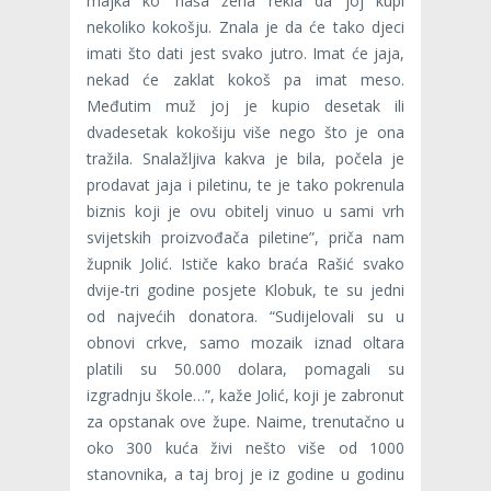
majka ko’ naša žena rekla da joj kupi
nekoliko kokošju. Znala je da će tako djeci
imati što dati jest svako jutro. Imat će jaja,
nekad će zaklat kokoš pa imat meso.
Međutim muž joj je kupio desetak ili
dvadesetak kokošiju više nego što je ona
tražila. Snalažljiva kakva je bila, počela je
prodavat jaja i piletinu, te je tako pokrenula
biznis koji je ovu obitelj vinuo u sami vrh
svijetskih proizvođača piletine”, priča nam
župnik Jolić. Ističe kako braća Rašić svako
dvije-tri godine posjete Klobuk, te su jedni
od najvećih donatora. “Sudijelovali su u
obnovi crkve, samo mozaik iznad oltara
platili su 50.000 dolara, pomagali su
izgradnju škole…”, kaže Jolić, koji je zabronut
za opstanak ove župe. Naime, trenutačno u
oko 300 kuća živi nešto više od 1000
stanovnika, a taj broj je iz godine u godinu