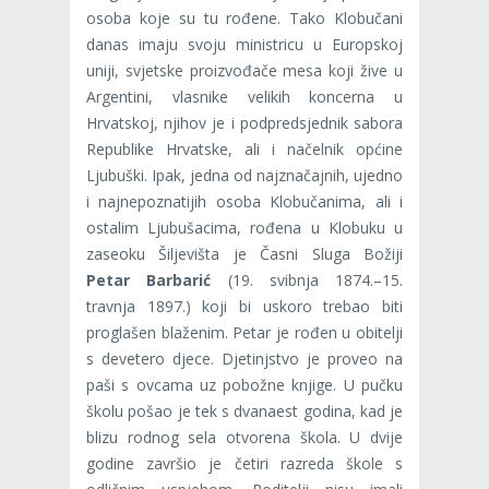
osoba koje su tu rođene. Tako Klobučani
danas imaju svoju ministricu u Europskoj
uniji, svjetske proizvođače mesa koji žive u
Argentini, vlasnike velikih koncerna u
Hrvatskoj, njihov je i podpredsjednik sabora
Republike Hrvatske, ali i načelnik općine
Ljubuški. Ipak, jedna od najznačajnih, ujedno
i najnepoznatijih osoba Klobučanima, ali i
ostalim Ljubušacima, rođena u Klobuku u
zaseoku Šiljevišta je Časni Sluga Božiji
Petar Barbarić
(19. svibnja 1874.–15.
travnja 1897.) koji bi uskoro trebao biti
proglašen blaženim. Petar je rođen u obitelji
s devetero djece. Djetinjstvo je proveo na
paši s ovcama uz pobožne knjige. U pučku
školu pošao je tek s dvanaest godina, kad je
blizu rodnog sela otvorena škola. U dvije
godine završio je četiri razreda škole s