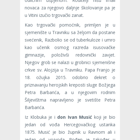
odličnim uspjehom. Roditelji nisu imali
novaca za njegovo daljnje školovanje pa je
u Vitini izučio trgovački zanat.
Kao trgovački pomoćnik, primljen je u
sjemenište u Travniku sa željom da postane
svećenik, Razbolio se od tuberkuloze i umro
kao učenik osmog razreda isusovačke
gimnazije, položivši redovnički zavjet.
Njegov grob se nalazi u grobnici sjemenišne
crkve sv. Alojzija u Travniku. Papa Franjo je
18. ožujka 2015. odobrio dekret o
priznavanju herojskih kreposti sluge Božjega
Petra Barbarića, a u njegovim rodnim
Šiljevištma napravljeno je svetište Petra
Barbarića.
Iz Klobuka je i
don Ivan Musić
koji je bio
jedan od vođa Hercegovačkog ustanka
1875. Musić je bio župnik u Ravnom ali i
jedan od vojvoda. Rođen je također u