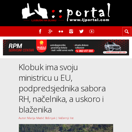
Klobuk ima svoju
ministricu u EU,
podpredsjednika sabora
RH, načelnika, a uskoro i
blaženika
Autor: Marija Medić Bošnjak | Večernji list