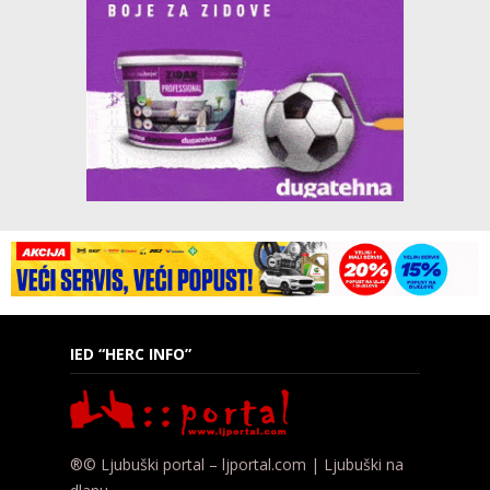
IED “HERC INFO”
®© Ljubuški portal – ljportal.com | Ljubuški na