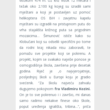
visokom 474 m. Uz križ visok 12 metara i
težak oko 2.100 kg kojeg su izradili sami
mještani a koji je postavljen uz pomoć
helikoptera OS BiH i zavjetnu kapelu
mještani su izgradili na pristupnom putu do
vrha stajališta križnog puta sa prigodnim
mozaicima… Šimunović ističe kako su
Klobučani koji su odselili specifični po tome
da rodni kraj nikada nisu zaboravili, te
pomažu sve projekte koji se pokrenu. A
projekt, kojim se svakako najviše ponose je
osmogodišnja škola, završena prije desetak
godina. Riječ je ,o najvjerojatnije,
posljednjoj školi u Europi koju je gradio
svećenik. “Za školu najveću zahvalu
dugujemo pokojnom
fra Vladimiru Kozini.
On je to sve pokrenuo i i završio, mi danas
samo radimo nekakve finese oko škole,
poput uređenja igrališta, tribina…”, priča