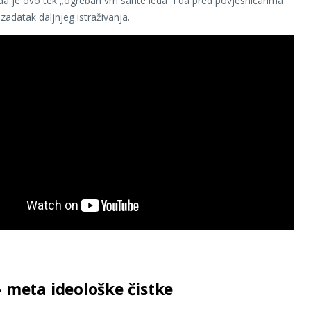
a je ovo tek „ogreban vrh sante leda“ i da pred povjesničarima
zadatak daljnjeg istraživanja.
– meta ideološke čistke