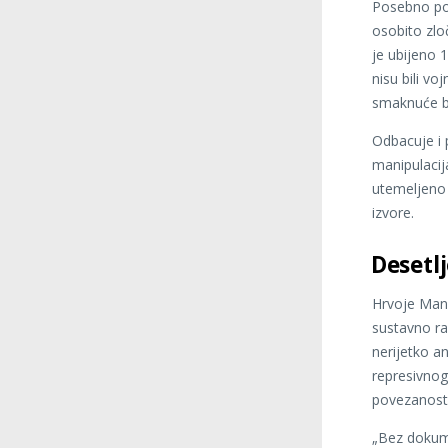
Posebno pot
osobito zlo
je ubijeno 
nisu bili vo
smaknuće bil
Odbacuje i 
manipulacija
utemeljeno 
izvore.
Desetl
Hrvoje Mand
sustavno ra
nerijetko an
represivnog
povezanosti 
„Bez dokume