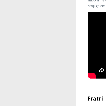
napominje d
stoji golem 
Fratri 