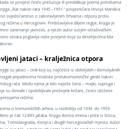
ada se povijest često prešućuje ili preoblikuje prema potrebama
 knjiga „Rat nakon rata 1945.–1951.“ povjesničara Hrvoja Mandića
no svjedočanstvo o zaboravljenim žrtvama i otporu protiv
og režima u Hercegovini. Predstavljena diljem regije, knjiga je
nimno zanimanje javnosti, a njezin autor svojim istraživačkim
no otvara poglavlja naše povijesti koja su desetljećima bila
aborav.
ljeni jataci – kralježnica otpora
njige su jataci – civili koji su, najčešće iz obiteljskih i domoljubnih
magali pripadnicima hrvatske protukomunističke gerile nakon
tskog rata. Među njima je bilo najviše žena – majki, supruga i
je su skrivale i opskrbljivale preživjele križare, često izložene
epresijama režima.
ima iz komunističkih arhiva, u razdoblju od 1945. do 1959.
eno je čak 12.893 jataka. Knjiga donosi imena i priče iz Stoca,
ivna, Tomislavgrada, Konjica i drugih hercegovačkih mjesta. Autor