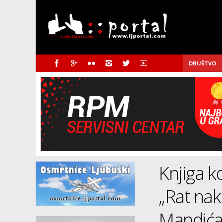
DRUŠTVO
Knjiga k
„Rat nak
Mandić