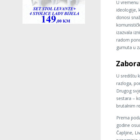
U vremenu k
ideologije,
donosi snaž
komunističk
izazvala iz
radom ponov
gurnuta u z
Zaborav
U središtu k
razloga, po
Drugog svje
sestara – ko
brutalnim r
Prema podac
godine osuđ
Čapljine, L