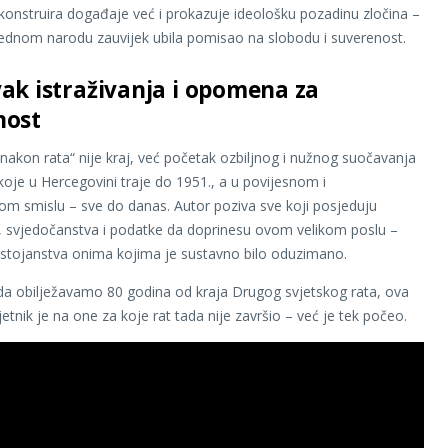
onstruira događaje već i prokazuje ideološku pozadinu zločina –
jednom narodu zauvijek ubila pomisao na slobodu i suverenost.
ak istraživanja i opomena za
nost
 nakon rata“ nije kraj, već početak ozbiljnog i nužnog suočavanja
oje u Hercegovini traje do 1951., a u povijesnom i
om smislu – sve do danas. Autor poziva sve koji posjeduju
 svjedočanstva i podatke da doprinesu ovom velikom poslu –
stojanstva onima kojima je sustavno bilo oduzimano.
da obilježavamo 80 godina od kraja Drugog svjetskog rata, ova
etnik je na one za koje rat tada nije završio – već je tek počeo.