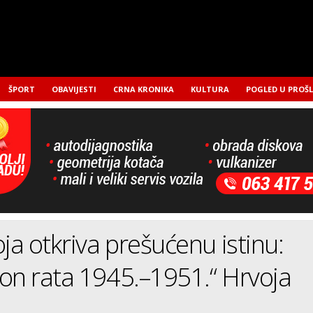
ŠPORT
OBAVIJESTI
CRNA KRONIKA
KULTURA
POGLED U PROŠ
oja otkriva prešućenu istinu:
on rata 1945.–1951.“ Hrvoja
a