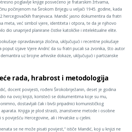
resno poglavlje knjige posvećeno je fratarskim žrtvama,
činu počinjenom na Širokom Brijegu u veljači 1945. godine, kada
12 hercegovačkih franjevaca. Mandić jasno dokumentira da fratri
jna meta, već simbol vjere, identiteta i otpora, te da je njihovo
o dio unaprijed planirane čistke katoličke i intelektualne elite.
pokušaje opravdavanja zločina, uključujući i recentne pokušaje
 poput izjave Vjere Andrić da su fratri pucali sa zvonika, što autor
demantira uz brojne arhivske dokaze, uključujući i partizanske
jeće rada, hrabrost i metodologija
ić, docent povijesti, rođeni Širokobriježanin, deset je godina
dio na ovoj knjizi, koristeći se dokumentima koje su mu,
onimno, dostavljali čak i bivši pripadnici komunističkog
 aparata. Knjiga je plod strasti, znanstvene metode i osobne
s poviješću Hercegovine, ali i Hrvatske u cjelini.
nata se ne može pisati povijest,“ ističe Mandić, koji u knjizi ne