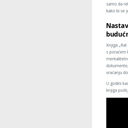
samo da rek
kako bi se 
Nastav
buduć
Knjiga „Rat
s poraćem k
mentalitetn
dokumente,
vraćanju do
U godini ka
knjiga podsj