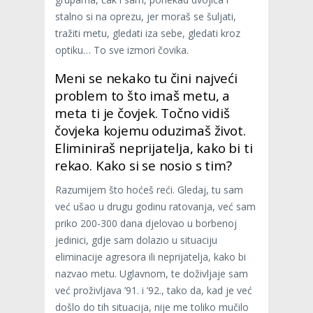
stalno si na oprezu, jer moraš se šuljati,
tražiti metu, gledati iza sebe, gledati kroz
optiku… To sve izmori čovika.
Meni se nekako tu čini najveći
problem to što imaš metu, a
meta ti je čovjek. Točno vidiš
čovjeka kojemu oduzimaš život.
Eliminiraš neprijatelja, kako bi ti
rekao. Kako si se nosio s tim?
Razumijem što hoćeš reći. Gledaj, tu sam
već ušao u drugu godinu ratovanja, već sam
priko 200-300 dana djelovao u borbenoj
jedinici, gdje sam dolazio u situaciju
eliminacije agresora ili neprijatelja, kako bi
nazvao metu. Uglavnom, te doživljaje sam
već proživljava ’91. i ’92., tako da, kad je već
došlo do tih situacija, nije me toliko mučilo