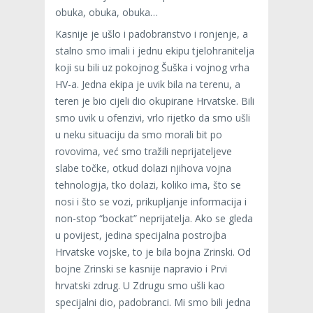
obuka, obuka, obuka…
Kasnije je ušlo i padobranstvo i ronjenje, a
stalno smo imali i jednu ekipu tjelohranitelja
koji su bili uz pokojnog Šuška i vojnog vrha
HV-a. Jedna ekipa je uvik bila na terenu, a
teren je bio cijeli dio okupirane Hrvatske. Bili
smo uvik u ofenzivi, vrlo rijetko da smo ušli
u neku situaciju da smo morali bit po
rovovima, već smo tražili neprijateljeve
slabe točke, otkud dolazi njihova vojna
tehnologija, tko dolazi, koliko ima, što se
nosi i što se vozi, prikupljanje informacija i
non-stop “bockat” neprijatelja. Ako se gleda
u povijest, jedina specijalna postrojba
Hrvatske vojske, to je bila bojna Zrinski. Od
bojne Zrinski se kasnije napravio i Prvi
hrvatski zdrug. U Zdrugu smo ušli kao
specijalni dio, padobranci. Mi smo bili jedna