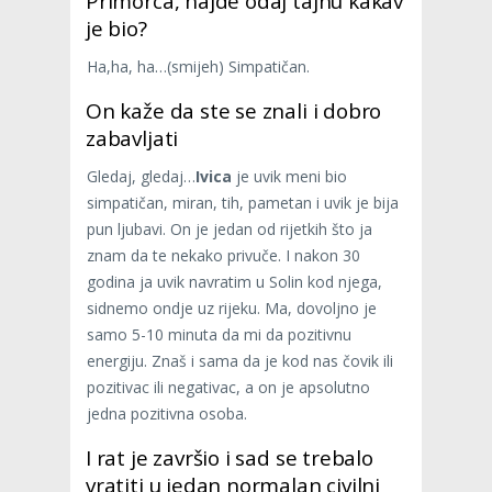
Primorca, hajde odaj tajnu kakav
je bio?
Ha,ha, ha…(smijeh) Simpatičan.
On kaže da ste se znali i dobro
zabavljati
Gledaj, gledaj…
Ivica
je uvik meni bio
simpatičan, miran, tih, pametan i uvik je bija
pun ljubavi. On je jedan od rijetkih što ja
znam da te nekako privuče. I nakon 30
godina ja uvik navratim u Solin kod njega,
sidnemo ondje uz rijeku. Ma, dovoljno je
samo 5-10 minuta da mi da pozitivnu
energiju. Znaš i sama da je kod nas čovik ili
pozitivac ili negativac, a on je apsolutno
jedna pozitivna osoba.
I rat je završio i sad se trebalo
vratiti u jedan normalan civilni