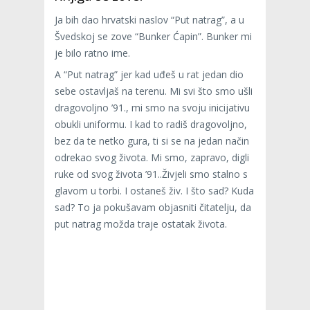
Ja bih dao hrvatski naslov “Put natrag”, a u
Švedskoj se zove “Bunker Ćapin”. Bunker mi
je bilo ratno ime.
A “Put natrag” jer kad uđeš u rat jedan dio
sebe ostavljaš na terenu. Mi svi što smo ušli
dragovoljno ’91., mi smo na svoju inicijativu
obukli uniformu. I kad to radiš dragovoljno,
bez da te netko gura, ti si se na jedan način
odrekao svog života. Mi smo, zapravo, digli
ruke od svog života ’91..Živjeli smo stalno s
glavom u torbi. I ostaneš živ. I što sad? Kuda
sad? To ja pokušavam objasniti čitatelju, da
put natrag možda traje ostatak života.