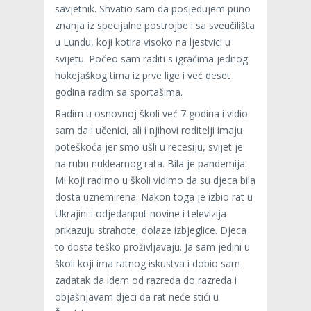
savjetnik. Shvatio sam da posjedujem puno
znanja iz specijalne postrojbe i sa sveučilišta
u Lundu, koji kotira visoko na ljestvici u
svijetu. Počeo sam raditi s igračima jednog
hokejaškog tima iz prve lige i već deset
godina radim sa sportašima.
Radim u osnovnoj školi već 7 godina i vidio
sam da i učenici, ali i njihovi roditelji imaju
poteškoća jer smo ušli u recesiju, svijet je
na rubu nuklearnog rata. Bila je pandemija.
Mi koji radimo u školi vidimo da su djeca bila
dosta uznemirena. Nakon toga je izbio rat u
Ukrajini i odjedanput novine i televizija
prikazuju strahote, dolaze izbjeglice. Djeca
to dosta teško proživljavaju. Ja sam jedini u
školi koji ima ratnog iskustva i dobio sam
zadatak da idem od razreda do razreda i
objašnjavam djeci da rat neće stići u