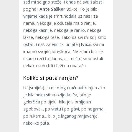
sad mi se grlo steže. I onda na svu žalost
pogine i
Ante Šaško
r ’95.-te. To je bilo
vrijeme kada je smrt hodala uz nas i za
nama. Nekoga je oduzela malo ranije,
nekoga kasnije, nekoga je ranilo, nekoga
lakše, nekoga teže. Tako da svi mi koji smo
ostali, i naš zajednički prijatelj
Ivica
, svi mi
imamo svojih poteškoća. Ne znam bi li se
usudio reći to danas, ali mi što smo ostali
nekako smo bili i brži na obaraču.
Koliko si puta ranjen?
Uf (smijeh). Ja ne mogu računat ranjen ako
je bila neka sitna ozljeda. Pa, bilo je
gelerčića po tijelu, bilo je slomljenih
zglobova… po vratu i po glavi, po nogama,
po rukama… bilo je laganog ranjavanja
nekoliko puta.