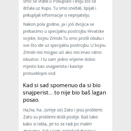
smo se vratili u Pokupsko i liniju što se
držala uz Kupu. Tu smo izviđali, špijali i
prikupljali informacije o neprijatelju.
Nakon pola godine, ja i još dvojica se
prebacimo u specijalnu postrojbu Hrvatske
vojske, bojnu Zrinski.Tu smo prošli obuku i
sve što ide uz specijalnu postrojbu. U bojnu
Zrinski nisi mogao ući ako nisi imao ratno
iskustvo. I tu sam jedno vrijeme dobio
mjesto kao snajperista i kasnije
protuoklopni vod.
Kad si sad spomenuo da si bio
snajperist… to nije bio baš lagan
posao.
Ha,ha, ha…(smije se) Zato i jesu problemi.
Zato su problemi došli poslije. Baš tako
kako si rekla, jer to se radi po malim
grupama, čak i sam, ponekad dvojica i