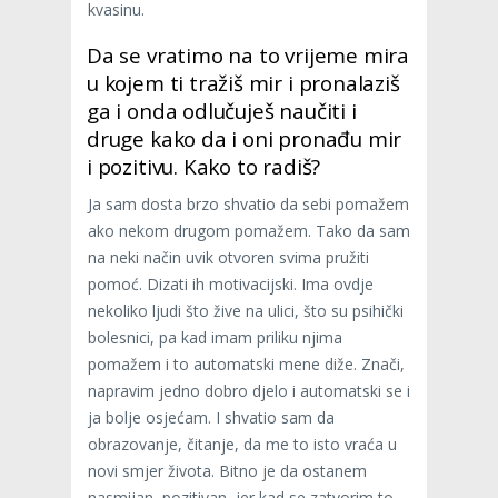
kvasinu.
Da se vratimo na to vrijeme mira
u kojem ti tražiš mir i pronalaziš
ga i onda odlučuješ naučiti i
druge kako da i oni pronađu mir
i pozitivu. Kako to radiš?
Ja sam dosta brzo shvatio da sebi pomažem
ako nekom drugom pomažem. Tako da sam
na neki način uvik otvoren svima pružiti
pomoć. Dizati ih motivacijski. Ima ovdje
nekoliko ljudi što žive na ulici, što su psihički
bolesnici, pa kad imam priliku njima
pomažem i to automatski mene diže. Znači,
napravim jedno dobro djelo i automatski se i
ja bolje osjećam. I shvatio sam da
obrazovanje, čitanje, da me to isto vraća u
novi smjer života. Bitno je da ostanem
nasmijan, pozitivan, jer kad se zatvorim to