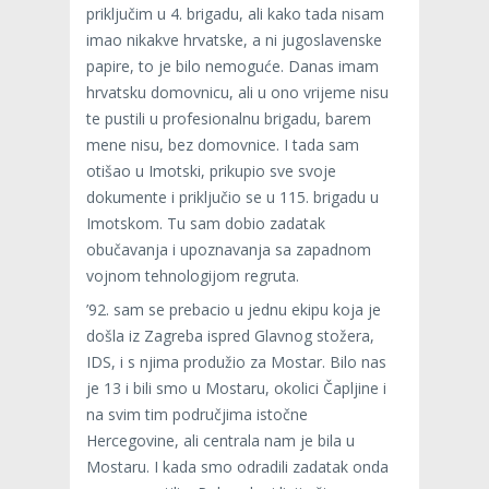
priključim u 4. brigadu, ali kako tada nisam
imao nikakve hrvatske, a ni jugoslavenske
papire, to je bilo nemoguće. Danas imam
hrvatsku domovnicu, ali u ono vrijeme nisu
te pustili u profesionalnu brigadu, barem
mene nisu, bez domovnice. I tada sam
otišao u Imotski, prikupio sve svoje
dokumente i priključio se u 115. brigadu u
Imotskom. Tu sam dobio zadatak
obučavanja i upoznavanja sa zapadnom
vojnom tehnologijom regruta.
’92. sam se prebacio u jednu ekipu koja je
došla iz Zagreba ispred Glavnog stožera,
IDS, i s njima produžio za Mostar. Bilo nas
je 13 i bili smo u Mostaru, okolici Čapljine i
na svim tim područjima istočne
Hercegovine, ali centrala nam je bila u
Mostaru. I kada smo odradili zadatak onda