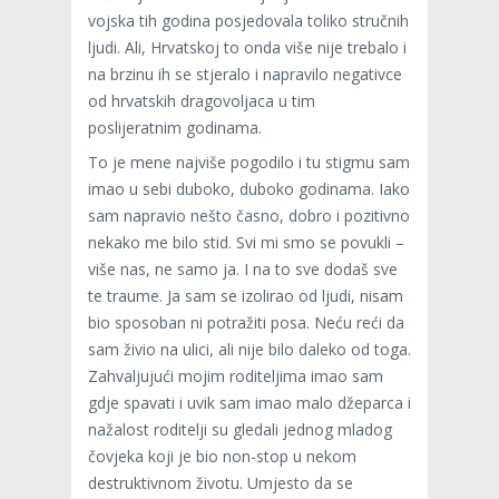
vojska tih godina posjedovala toliko stručnih
ljudi. Ali, Hrvatskoj to onda više nije trebalo i
na brzinu ih se stjeralo i napravilo negativce
od hrvatskih dragovoljaca u tim
poslijeratnim godinama.
To je mene najviše pogodilo i tu stigmu sam
imao u sebi duboko, duboko godinama. Iako
sam napravio nešto časno, dobro i pozitivno
nekako me bilo stid. Svi mi smo se povukli –
više nas, ne samo ja. I na to sve dodaš sve
te traume. Ja sam se izolirao od ljudi, nisam
bio sposoban ni potražiti posa. Neću reći da
sam živio na ulici, ali nije bilo daleko od toga.
Zahvaljujući mojim roditeljima imao sam
gdje spavati i uvik sam imao malo džeparca i
nažalost roditelji su gledali jednog mladog
čovjeka koji je bio non-stop u nekom
destruktivnom životu. Umjesto da se