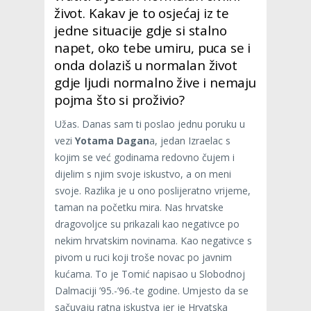
život. Kakav je to osjećaj iz te
jedne situacije gdje si stalno
napet, oko tebe umiru, puca se i
onda dolaziš u normalan život
gdje ljudi normalno žive i nemaju
pojma što si proživio?
Užas. Danas sam ti poslao jednu poruku u
vezi
Yotama Dagan
a, jedan Izraelac s
kojim se već godinama redovno čujem i
dijelim s njim svoje iskustvo, a on meni
svoje. Razlika je u ono poslijeratno vrijeme,
taman na početku mira. Nas hrvatske
dragovoljce su prikazali kao negativce po
nekim hrvatskim novinama. Kao negativce s
pivom u ruci koji troše novac po javnim
kućama. To je Tomić napisao u Slobodnoj
Dalmaciji ’95.-’96.-te godine. Umjesto da se
sačuvaju ratna iskustva jer je Hrvatska