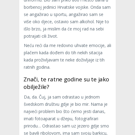
borbenoj jedinici Hrvatske vojske. Onda sam
se angažirao u sportu, angažirao sam se
više oko djece, ostavio sam alkohol. Nije to
išlo brzo, ja mislim da će moj rad na sebi
potrajati cili život.
Neću reći da me redovno uhvate emocije, ali
plačem kada dođem do tih nekih sitacija
kada proživljavam te neke doživljaje iz tih
ratnih godina.
Znači, te ratne godine su te jako
obilježile?
Da, da. Čuj, ja sam odrastao u jednom
švedskom društvu gdje je bio mir. Nama je
najveći problem bio što ćemo jesti danas,
imati fotoaparat u džepu, fotografirari
prirodu… Odrastao sam uz jezero gdje smo
se bavili ribolovom, ima sam svoju barkicu,