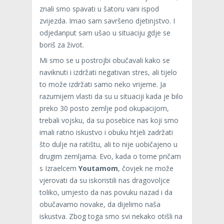
znali smo spavati u šatoru vani ispod
zvijezda. Imao sam savršeno djetinjstvo. I
odjedanput sam ušao u situaciju gdje se
boriš za život.
Mi smo se u postrojbi obučavali kako se
naviknuti i izdržati negativan stres, ali tijelo
to može izdržati samo neko vrijeme. Ja
razumijem vlasti da su u situaciji kada je bilo
preko 30 posto zemlje pod okupacijom,
trebali vojsku, da su posebice nas koji smo
imali ratno iskustvo i obuku htjeli zadržati
što dulje na ratištu, ali to nije uobičajeno u
drugim zemljama. Evo, kada o tome pričam
s Izraelcem
Youtamom
, čovjek ne može
vjerovati da su iskoristili nas dragovoljce
toliko, umjesto da nas povuku nazad i da
obučavamo novake, da dijelimo naša
iskustva. Zbog toga smo svi nekako otišli na