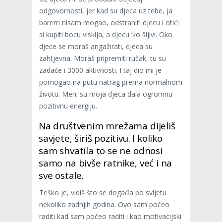
odgovornosti, jer kad su djeca uz tebe, ja
barem nisam mogao, odstraniti djecu i otići
si kupiti bocu viskija, a djecu ‘ko šljivi. Oko
djece se moraš angažirati, djeca su
zahtjevna. Moraš pripremiti ručak, tu su
zadaće i 3000 aktivnosti. I taj dio mi je
pomogao na putu natrag prema normalnom
životu. Meni su moja djeca dala ogromnu
pozitivnu energiju.
Na društvenim mrežama dijeliš
savjete, širiš pozitivu. I koliko
sam shvatila to se ne odnosi
samo na bivše ratnike, već i na
sve ostale.
Teško je, vidiš što se događa po svijetu
nekoliko zadnjih godina. Ovo sam počeo
raditi kad sam počeo raditi i kao motivacijski