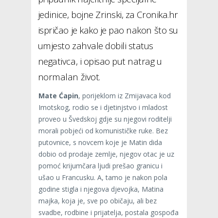
jedinice, bojne Zrinski, za Cronika.hr
ispričao je kako je pao nakon što su
umjesto zahvale dobili status
negativca, i opisao put natrag u
normalan život.
Mate Ćapin
, porijeklom iz Zmijavaca kod
Imotskog, rodio se i djetinjstvo i mladost
proveo u Švedskoj gdje su njegovi roditelji
morali pobjeći od komunističke ruke. Bez
putovnice, s novcem koje je Matin dida
dobio od prodaje zemlje, njegov otac je uz
pomoć krijumčara ljudi prešao granicu i
ušao u Francusku. A, tamo je nakon pola
godine stigla i njegova djevojka, Matina
majka, koja je, sve po običaju, ali bez
svadbe, rodbine i prijatelja, postala gospođa