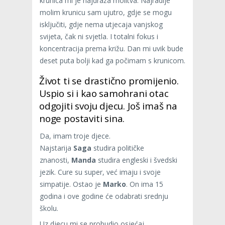
krunica mi je najdraža molitva. Najradije
molim krunicu sam ujutro, gdje se mogu
isključiti, gdje nema utjecaja vanjskog
svijeta, čak ni svjetla. I totalni fokus i
koncentracija prema križu. Dan mi uvik bude
deset puta bolji kad ga počimam s krunicom.
Život ti se drastično promijenio.
Uspio si i kao samohrani otac
odgojiti svoju djecu. Još imaš na
noge postaviti sina.
Da, imam troje djece.
Najstarija
Saga
studira političke
znanosti,
Manda
studira engleski i švedski
jezik. Cure su super, već imaju i svoje
simpatije. Ostao je
Marko
. On ima 15
godina i ove godine će odabrati srednju
školu.
Uz djecu mi se probudio osjećaj