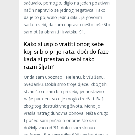
sačuvalo, pomoglo, diglo na jedan pozitivan
način napravilo se jednog negativca. Tako
da je to pojačalo jednu sliku, ja govorim
sada o sebi, da sam napravio nešto loše što
sam otiša obraniti Hrvatsku ’91.
Kako si uspio vratiti onog sebe
koji si bio prije rata, doći do faze
kada si prestao o sebi tako
razmišljati?
Onda sam upoznao i
Helenu,
bivšu ženu,
Šveđanku. Dobili smo troje djece. Zbog tih
stvari što nisam bio pri sebi, jednostavno
naše partnerstvo nije moglo izdržati. Baš
zbog tog destruktivnog života. Mene je
vratila natrag duhovna obnova. Ništa drugo.
I počeo sam pričati o onome što sam
doživljavao od ’91. dok nisam skinuo
uniformu. Bio sam priko 800 i nešto dana u