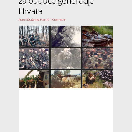
za buduće generacije
Hrvata
Autor: Draženka Franjić | Cronika.hr