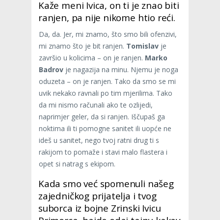
Kaže meni Ivica, on ti je znao biti
ranjen, pa nije nikome htio reći.
Da, da. Jer, mi znamo, što smo bili ofenzivi,
mi znamo što je bit ranjen.
Tomislav
je
završio u kolicima – on je ranjen.
Marko
Badrov
je nagazija na minu. Njemu je noga
oduzeta – on je ranjen. Tako da smo se mi
uvik nekako ravnali po tim mjerilima. Tako
da mi nismo računali ako te ozlijedi,
naprimjer geler, da si ranjen. Iščupaš ga
noktima ili ti pomogne sanitet ili uopće ne
ideš u sanitet, nego tvoj ratni drug ti s
rakijom to pomaže i stavi malo flastera i
opet si natrag s ekipom.
Kada smo već spomenuli našeg
zajedničkog prijatelja i tvog
suborca iz bojne Zrinski Ivicu