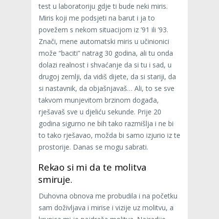
test u laboratoriju gdje ti bude neki miris.
Miris koji me podsjeti na barut i ja to
povežem s nekom situacijom iz ’91 ili ’93.
Znači, mene automatski miris u učinionici
može “baciti” natrag 30 godina, ali tu onda
dolazi realnost i shvaćanje da si tu i sad, u
drugoj zemlji, da vidiš dijete, da si stariji, da
si nastavnik, da objašnjavaš… Ali, to se sve
takvom munjevitom brzinom događa,
rješavaš sve u djeliću sekunde. Prije 20
godina sigurno ne bih tako razmišlja i ne bi
to tako rješavao, možda bi samo izjurio iz te
prostorije. Danas se mogu sabrati.
Rekao si mi da te molitva
smiruje.
Duhovna obnova me probudila i na početku
sam doživljava i mirise i vizije uz molitvu, a