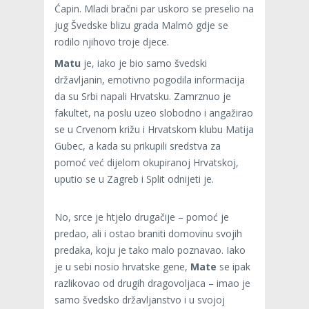
Ćapin. Mladi bračni par uskoro se preselio na
jug Švedske blizu grada Malmö gdje se
rodilo njihovo troje djece.
Matu
je, iako je bio samo švedski
državljanin, emotivno pogodila informacija
da su Srbi napali Hrvatsku. Zamrznuo je
fakultet, na poslu uzeo slobodno i angažirao
se u Crvenom križu i Hrvatskom klubu Matija
Gubec, a kada su prikupili sredstva za
pomoć već dijelom okupiranoj Hrvatskoj,
uputio se u Zagreb i Split odnijeti je.
No, srce je htjelo drugačije – pomoć je
predao, ali i ostao braniti domovinu svojih
predaka, koju je tako malo poznavao. Iako
je u sebi nosio hrvatske gene,
Mate
se ipak
razlikovao od drugih dragovoljaca – imao je
samo švedsko državljanstvo i u svojoj