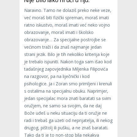
Naravno. Tamo ne dolaziš preko neke veze,
već moraš biti fizički spreman, moraš imati
ratno iskustvo, moraš imati već neko vojno
obrazovanje, moraš imati i školsko
obrazovanje… Za specijalne postrojbe se
većinom traži i da znaš najmanje jedan
strani jezik. Bilo je tih nekoliko kriterija koje
je trebalo ispuniti. Nakon toga sam išao kod
tadašnjeg zapovjednika Miljenka Filipovića
na razgovor, pa na liječnički i kod
psihologice. Ja i Zoran smo primljeni i krenuli
s ostalima na specijalnu obuku. Naprimjer,
jedan specijalac mora znati baratati sa svim
oružjem, ne samo sa svojim, da ne daj
Bože uđeš u neku situaciju da ti oružje ne
radi i trebaš ga uzeti od neprijatelja, ili nekog
drugog, pištolj ili pušku, a ne znaš baratati.
Tako da ti je to non-stop bila nekakva