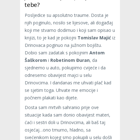
tebe?
Posljedice su apsolutno traume. Dosta je
njih poginulo, nosilo se lijesove, ali događaj
koji me stvarno dodirnuo i koji sam opisao u
knjizi, to je kad je pokojni
Tomislav Majić
iz
Drinovaca poginuo na južnom bojištu.
Dobio sam zadatak s pokojnim
Antom
Šaškorom
i
Robetinom Đuran
, da
sjednemo u auto, pokupimo cvijeće i da
odnesemo obavijest majci u selu
Drinovcima. I dandanas me uhvati plač kad
se sjetim toga. Uhvate me emocije i
počnem plakati kao dijete.
Dosta sam mrtvih sahranio prije ove
situacije kada sam donio obavijest materi,
ćaći i sestri doli u Drinovcima, ali baš taj
osjećaj…ono tmurno, hladno, sa
svećenikom kojeg smo pokupili u selu došli