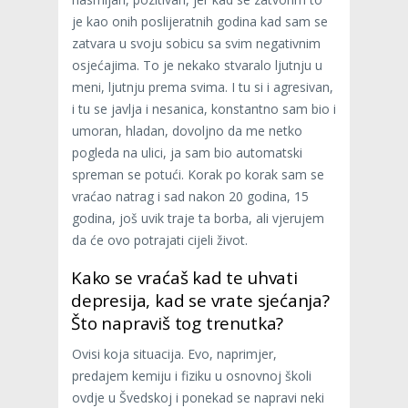
je kao onih poslijeratnih godina kad sam se
zatvara u svoju sobicu sa svim negativnim
osjećajima. To je nekako stvaralo ljutnju u
meni, ljutnju prema svima. I tu si i agresivan,
i tu se javlja i nesanica, konstantno sam bio i
umoran, hladan, dovoljno da me netko
pogleda na ulici, ja sam bio automatski
spreman se potući. Korak po korak sam se
vraćao natrag i sad nakon 20 godina, 15
godina, još uvik traje ta borba, ali vjerujem
da će ovo potrajati cijeli život.
Kako se vraćaš kad te uhvati
depresija, kad se vrate sjećanja?
Što napraviš tog trenutka?
Ovisi koja situacija. Evo, naprimjer,
predajem kemiju i fiziku u osnovnoj školi
ovdje u Švedskoj i ponekad se napravi neki