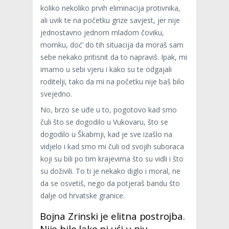
koliko nekoliko prvih eliminacija protivnika,
ali uvik te na početku grize savjest, jer nije
jednostavno jednom mladom čoviku,
momku, doć’ do tih situacija da moraš sam
sebe nekako pritisnit da to napraviš. Ipak, mi
imamo u sebi vjeru i kako su te odgajali
roditelji, tako da mi na početku nije baš bilo
svejedno.
No, brzo se uđe u to, pogotovo kad smo
čuli što se dogodilo u Vukovaru, što se
dogodilo u Škabrnji, kad je sve izašlo na
vidjelo i kad smo mi čuli od svojih suboraca
koji su bili po tim krajevima što su vidli i što
su doživili. To ti je nekako diglo i moral, ne
da se osvetiš, nego da potjeraš bandu što
dalje od hrvatske granice.
Bojna Zrinski je elitna postrojba.
Nije bilo lako ni ući u nju.