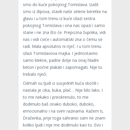
smo do kuće pokojnog Tomislava. Izašli
smo iz đipova, stavili naše zelene beretke na
glavu i u tom trenu iz kuće izlazi sestra
pokojnog Tomislava i ona nas opazi i samo
stane i ne zna što će. Prepozna župnika, vidi
nas i vidi cviće i automatski zna o čemu se
radi. Mala apsolutno ni riječ. I u tom trenu
izlazi Tomislavova majka. I jednostavno
samo klekne, padne dolje na onaj hladni
beton i počne plakati i zapomagati. Nije tu
trebalo riječi.
Odmah su ljudi iz susjednih kuća skočili i
nastala je cika, buka, plač… Nije bilo lako. I
to me nekako i preokrenulo, to me
dodirnulo baš onako duboko, duboko,
emocionalno i na svim razinama. Kažem ti,
Draženka, prije toga sahranio sam ne znam
koliko ljudi i nije me dodirnulo kao to. Evo i