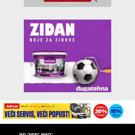
IED “HERC INFO”