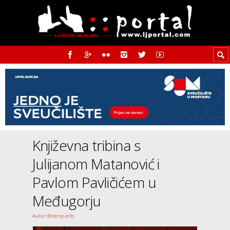
Književna tribina s
Julijanom Matanović i
Pavlom Pavličićem u
Međugorju
Autor: Brotnjo.info