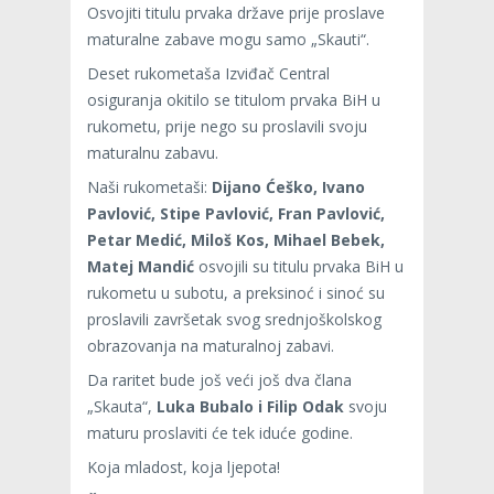
Osvojiti titulu prvaka države prije proslave
maturalne zabave mogu samo „Skauti“.
Deset rukometaša Izviđač Central
osiguranja okitilo se titulom prvaka BiH u
rukometu, prije nego su proslavili svoju
maturalnu zabavu.
Naši rukometaši:
Dijano Ćeško, Ivano
Pavlović, Stipe Pavlović, Fran Pavlović,
Petar Medić, Miloš Kos, Mihael Bebek,
Matej Mandić
osvojili su titulu prvaka BiH u
rukometu u subotu, a preksinoć i sinoć su
proslavili završetak svog srednjoškolskog
obrazovanja na maturalnoj zabavi.
Da raritet bude još veći još dva člana
„Skauta“,
Luka Bubalo i Filip Odak
svoju
maturu proslaviti će tek iduće godine.
Koja mladost, koja ljepota!