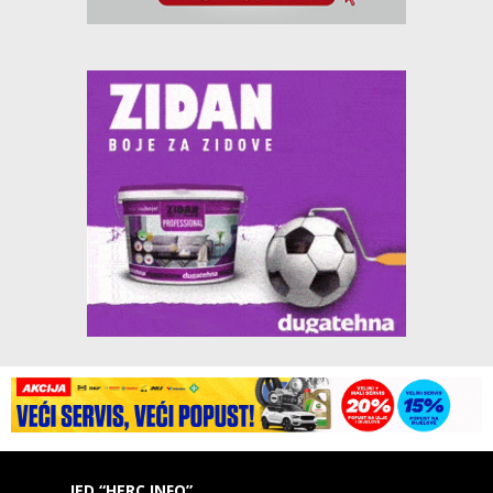
IED “HERC INFO”