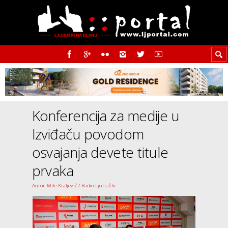
Konferencija za medije u
Izviđaču povodom
osvajanja devete titule
prvaka
Autor: Mile Kraljević / Radio Ljubuški