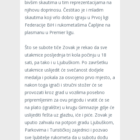
bivšim skautima u tim reprezentacijama na
njihovu doprinosu. Čestitao je i mladim
skautima koji vrlo dobro igraju u Prvoj ligi
Federacije BiH i rukometašima Čapljine na
plasmanu u Premier ligu.
Što se subote tiče Zovak je rekao da sve
utakmice posljednja tri kola počinju u 18
sati, pa tako i u Ljubuškom. Po završetku
utakmice uslijedit će svečanost dodjele
medalja i pokala za osvojeno prvo mjesto, a
nakon toga igrači i stručni stožer će se
provozati kroz grad u vozilima posebno
pripremljenim za ovu prigodu i vratit će se
na plato (igralište) u krugu Gimnazije gdje će
uslijediti fešta uz glazbu, iće i piće. Zovak je
uputio zahvalu na potpori gradu Ljubuškom,
Parkovima i Turističkoj zajednici i pozvao
sve ljubitelje rukometa da u subotu dođu