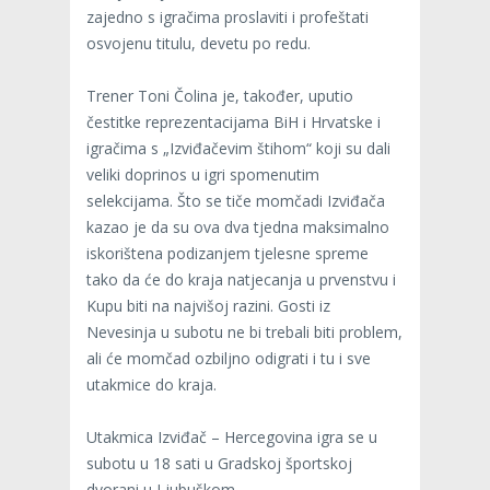
zajedno s igračima proslaviti i profeštati
osvojenu titulu, devetu po redu.
Trener Toni Čolina je, također, uputio
čestitke reprezentacijama BiH i Hrvatske i
igračima s „Izviđačevim štihom“ koji su dali
veliki doprinos u igri spomenutim
selekcijama. Što se tiče momčadi Izviđača
kazao je da su ova dva tjedna maksimalno
iskorištena podizanjem tjelesne spreme
tako da će do kraja natjecanja u prvenstvu i
Kupu biti na najvišoj razini. Gosti iz
Nevesinja u subotu ne bi trebali biti problem,
ali će momčad ozbiljno odigrati i tu i sve
utakmice do kraja.
Utakmica Izviđač – Hercegovina igra se u
subotu u 18 sati u Gradskoj športskoj
dvorani u Ljubuškom.