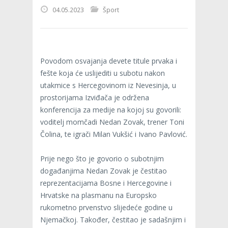
04.05.2023
Šport
Povodom osvajanja devete titule prvaka i
fešte koja će uslijediti u subotu nakon
utakmice s Hercegovinom iz Nevesinja, u
prostorijama Izviđača je održena
konferencija za medije na kojoj su govorili:
voditelj momčadi Nedan Zovak, trener Toni
Čolina, te igrači Milan Vukšić i Ivano Pavlović.
Prije nego što je govorio o subotnjim
događanjima Nedan Zovak je čestitao
reprezentacijama Bosne i Hercegovine i
Hrvatske na plasmanu na Europsko
rukometno prvenstvo slijedeće godine u
Njemačkoj. Također, čestitao je sadašnjim i