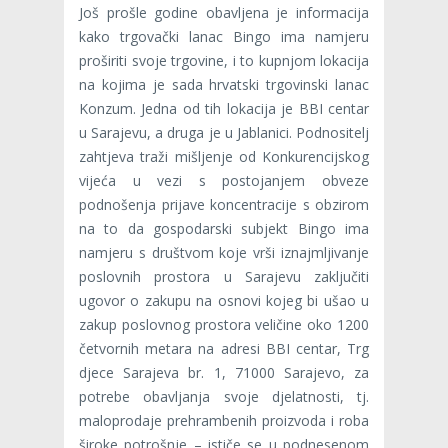
Još prošle godine obavljena je informacija
kako trgovački lanac Bingo ima namjeru
proširiti svoje trgovine, i to kupnjom lokacija
na kojima je sada hrvatski trgovinski lanac
Konzum. Jedna od tih lokacija je BBI centar
u Sarajevu, a druga je u Jablanici. Podnositelj
zahtjeva traži mišljenje od Konkurencijskog
vijeća u vezi s postojanjem obveze
podnošenja prijave koncentracije s obzirom
na to da gospodarski subjekt Bingo ima
namjeru s društvom koje vrši iznajmljivanje
poslovnih prostora u Sarajevu zaključiti
ugovor o zakupu na osnovi kojeg bi ušao u
zakup poslovnog prostora veličine oko 1200
četvornih metara na adresi BBI centar, Trg
djece Sarajeva br. 1, 71000 Sarajevo, za
potrebe obavljanja svoje djelatnosti, tj.
maloprodaje prehrambenih proizvoda i roba
široke potrošnje – ističe se u podnesenom