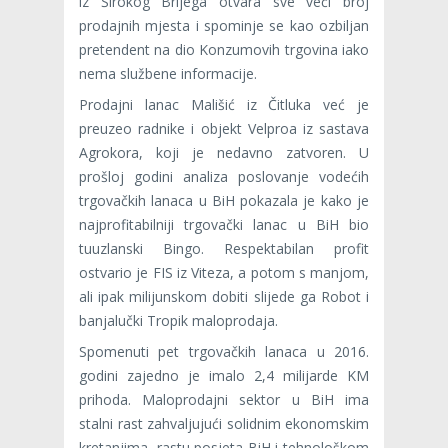
iz Širokog Brijega otvara sve veći broj
prodajnih mjesta i spominje se kao ozbiljan
pretendent na dio Konzumovih trgovina iako
nema službene informacije.
Prodajni lanac Mališić iz Čitluka već je
preuzeo radnike i objekt Velproa iz sastava
Agrokora, koji je nedavno zatvoren. U
prošloj godini analiza poslovanje vodećih
trgovačkih lanaca u BiH pokazala je kako je
najprofitabilniji trgovački lanac u BiH bio
tuuzlanski Bingo. Respektabilan profit
ostvario je FIS iz Viteza, a potom s manjom,
ali ipak milijunskom dobiti slijede ga Robot i
banjalučki Tropik maloprodaja.
Spomenuti pet trgovačkih lanaca u 2016.
godini zajedno je imalo 2,4 milijarde KM
prihoda. Maloprodajni sektor u BiH ima
stalni rast zahvaljujući solidnim ekonomskim
kretanjima, rastu posjeta BiH i tehnološkom