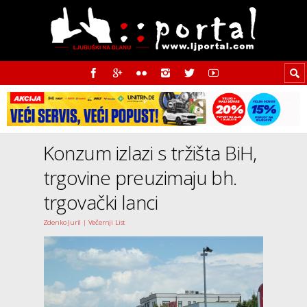
Konzum izlazi s tržišta BiH,
trgovine preuzimaju bh.
trgovački lanci
Zdenko Juril | Večernji List