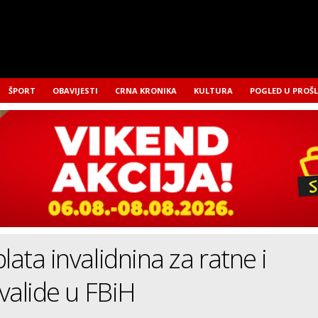
ŠPORT
OBAVIJESTI
CRNA KRONIKA
KULTURA
POGLED U PROŠ
lata invalidnina za ratne i
nvalide u FBiH