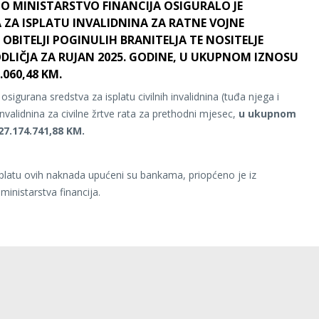
O MINISTARSTVO FINANCIJA OSIGURALO JE
 ZA ISPLATU INVALIDNINA ZA RATNE VOJNE
, OBITELJI POGINULIH BRANITELJA TE NOSITELJE
DLIČJA ZA RUJAN 2025. GODINE, U UKUPNOM IZNOSU
.060,48 KM.
sigurana sredstva za isplatu civilnih invalidnina (tuđa njega i
nvalidnina za civilne žrtve rata za prethodni mjesec,
u ukupnom
27.174.741,88 KM.
splatu ovih naknada upućeni su bankama, priopćeno je iz
ministarstva financija.