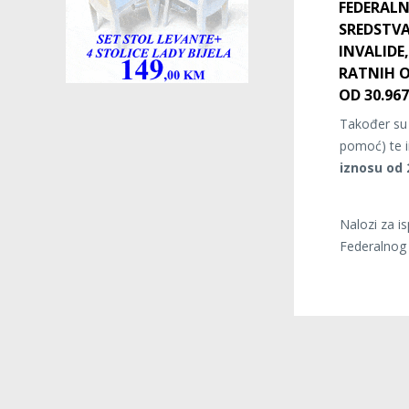
FEDERALN
SREDSTVA
INVALIDE
RATNIH O
OD 30.967
Također su o
pomoć) te i
iznosu od 
Nalozi za i
Federalnog 