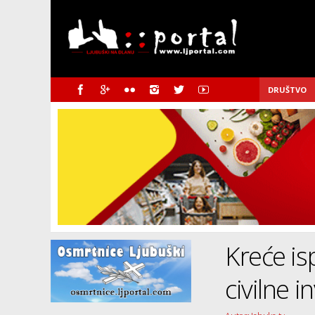
DRUŠTVO
Kreće isp
civilne i