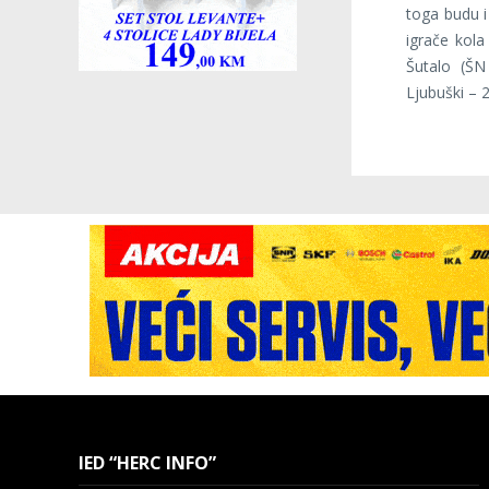
toga budu i
igrače kola
Šutalo (ŠN
Ljubuški – 2
IED “HERC INFO”