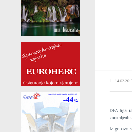
14.02.201
DFA liga ul
zanimljivih
Iz gotovo s