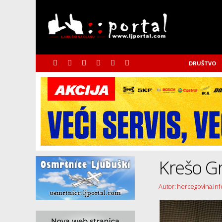
DRUŠTVO
Krešo Gr
Autor: hercegovina.inf