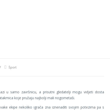
7
Šport
azi u samo završnicu, a prisutni gledatelji mogu vidjeti dosta
 utakmica koje pružaju najbolji mali nogometaši.
vake ekipe nekoliko igrača zna iznenaditi svojim potezima pa s