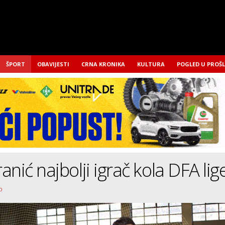
ŠPORT
OBAVIJESTI
CRNA KRONIKA
KULTURA
POGLED U PROŠ
anić najbolji igrač kola DFA lig
o