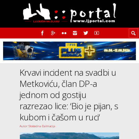
Krvavi incident na svadbi u
Metkoviću, član DP-a
jednom od gostiju
razrezao lice: ‘Bio je pijan, s
kubom i čašom u ruci‘
Autor: Slobodna Dalmacija