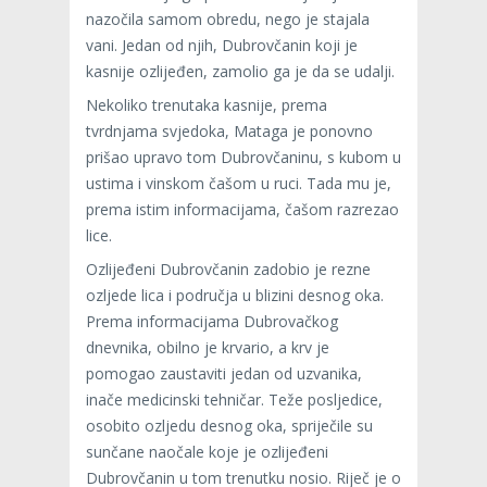
nazočila samom obredu, nego je stajala
vani. Jedan od njih, Dubrovčanin koji je
kasnije ozlijeđen, zamolio ga je da se udalji.
Nekoliko trenutaka kasnije, prema
tvrdnjama svjedoka, Mataga je ponovno
prišao upravo tom Dubrovčaninu, s kubom u
ustima i vinskom čašom u ruci. Tada mu je,
prema istim informacijama, čašom razrezao
lice.
Ozlijeđeni Dubrovčanin zadobio je rezne
ozljede lica i područja u blizini desnog oka.
Prema informacijama Dubrovačkog
dnevnika, obilno je krvario, a krv je
pomogao zaustaviti jedan od uzvanika,
inače medicinski tehničar. Teže posljedice,
osobito ozljedu desnog oka, spriječile su
sunčane naočale koje je ozlijeđeni
Dubrovčanin u tom trenutku nosio. Riječ je o