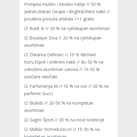
Pompea muško i žensko rublje // 50 %
Jadran,Matan čarape i Bright&Shine nakit //
posebna ponuda artikala 1+1 gratis
☑ Butik In // 20 % na cjelokupan asortiman
☑ Boutique Diva // 20 % na cjelokupan
asortiman
☑ Zlatarna Delmarc // 10 % Michael
Kors,Esprit i srebreni nakit // do 50 % na
određeni asortiman satova // 10-50 %
sunčane naočale.
☑ Parfumerija M // 10 % na sve // 20 % na
parfeme Gucci
☑ Blukids // 20-50 % na kompletan
asortiman
☑ Gagro Šport // 20 % na nove kolekcije
☑ Mališić Home&Decor // 15-30 % na
kompletan asortiman