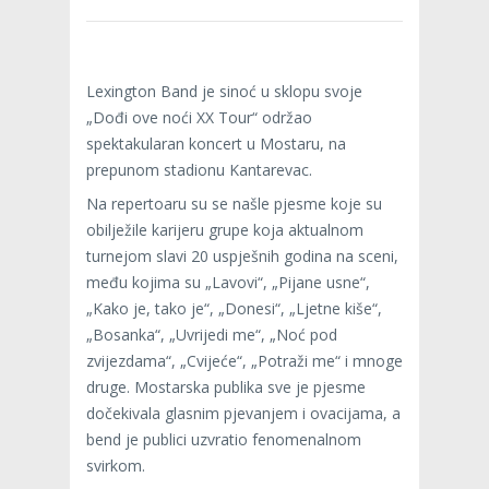
Lexington Band je sinoć u sklopu svoje
„Dođi ove noći XX Tour“ održao
spektakularan koncert u Mostaru, na
prepunom stadionu Kantarevac.
Na repertoaru su se našle pjesme koje su
obilježile karijeru grupe koja aktualnom
turnejom slavi 20 uspješnih godina na sceni,
među kojima su „Lavovi“, „Pijane usne“,
„Kako je, tako je“, „Donesi“, „Ljetne kiše“,
„Bosanka“, „Uvrijedi me“, „Noć pod
zvijezdama“, „Cvijeće“, „Potraži me“ i mnoge
druge. Mostarska publika sve je pjesme
dočekivala glasnim pjevanjem i ovacijama, a
bend je publici uzvratio fenomenalnom
svirkom.