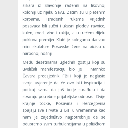
slikara iz Slavonije rađenih na likovnoj
koloniji uz rijeku Savu. Zatim su u pletenim
korpama, izrađenih rukama vrijednih
posavaca bili sučni i ukusni plodovi ravnice,
kulen, med, vino i rakija, a u trećem dijelu
poklona premijer Klaić je kolegama darivao
mini skulpture Posavske žene na biciklu u
narodnoj nošnji.
Među desetinama uglednih gostiju koji su
uveličali manifestaciju bio je i Marinko
Čavara predsjednik FBiH koji je naglasio
svoje uvjerenje da će ovo biti inspiracija i
poticaj svima da još bolje surađuju i da
stvaraju potrebne prijateljske odnose. -Dvije
krajnje točke, Posavina i Hercegovina
spajaju sve Hrvate u BiH u vremenima kad
nam je zajedništvo najpotrebnije da se
odupremo svim turbulencijama u političkom