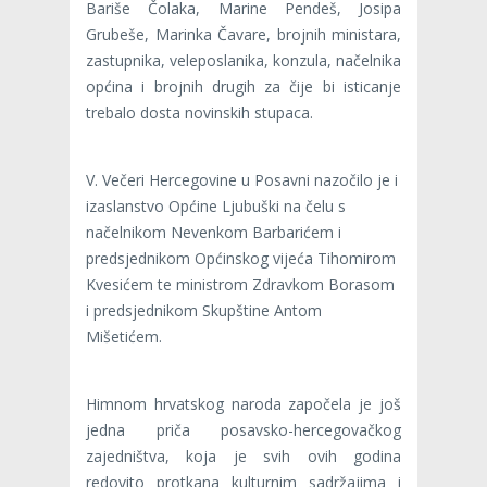
Bariše Čolaka, Marine Pendeš, Josipa
Grubeše, Marinka Čavare, brojnih ministara,
zastupnika, veleposlanika, konzula, načelnika
općina i brojnih drugih za čije bi isticanje
trebalo dosta novinskih stupaca.
V. Večeri Hercegovine u Posavni nazočilo je i
izaslanstvo Općine Ljubuški na čelu s
načelnikom Nevenkom Barbarićem i
predsjednikom Općinskog vijeća Tihomirom
Kvesićem te ministrom Zdravkom Borasom
i predsjednikom Skupštine Antom
Mišetićem.
Himnom hrvatskog naroda započela je još
jedna priča posavsko-hercegovačkog
zajedništva, koja je svih ovih godina
redovito protkana kulturnim sadržajima i