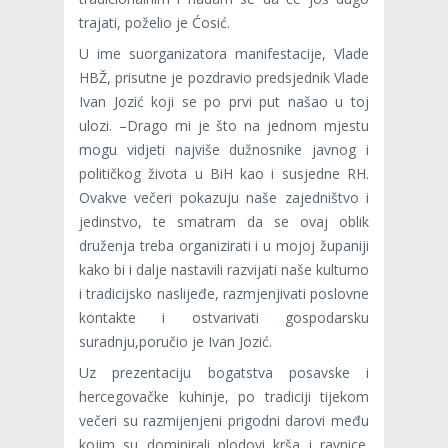
trajati, poželio je Ćosić.
U ime suorganizatora manifestacije, Vlade
HBŽ, prisutne je pozdravio predsjednik Vlade
Ivan Jozić koji se po prvi put našao u toj
ulozi. –Drago mi je što na jednom mjestu
mogu vidjeti najviše dužnosnike javnog i
političkog života u BiH kao i susjedne RH.
Ovakve večeri pokazuju naše zajedništvo i
jedinstvo, te smatram da se ovaj oblik
druženja treba organizirati i u mojoj županiji
kako bi i dalje nastavili razvijati naše kulturno
i tradicijsko naslijeđe, razmjenjivati poslovne
kontakte i ostvarivati gospodarsku
suradnju,poručio je Ivan Jozić.
Uz prezentaciju bogatstva posavske i
hercegovačke kuhinje, po tradiciji tijekom
večeri su razmijenjeni prigodni darovi među
kojim su dominirali plodovi krša i ravnice.