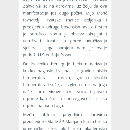
Zahvalivši se na darovima, uz želju da ova
manifestacija još dugo poživi, Mijo Marić
ravnatelj Hrvatske matice iseljenika i
predsjednik Udruge bosanskih hrvata Prsten
je poručio,- Nama je obveza okupljati i
udruživati Hrvate, a pored udruživanja
sjevera i juga namjera nam je ovdje
pridružiti i Središnju Bosnu.
Dr. Nevenko Herceg je tijekom darivanja
kratko naglasio,-Iza nas je godina niskih
temperatura i mraza, godina visokih
temperatura i suše, ali izgleda da su na jugu
naše sorte vinove loze, voća i povrća
otporne kao što su i hercegovci bili i jesu
otporni na puno toga.
Među obilnim prigodnim darovima
predsjednika Vlade ŽP Marijana Klaića bile su
umjetničke slike, plod ruku akademskih