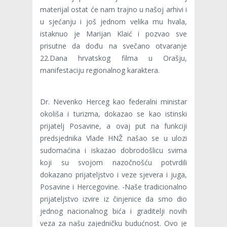
materijal ostat će nam trajno u našoj arhivi i
u sjećanju i još jednom velika mu hvala,
istaknuo je Marijan Klaić i pozvao sve
prisutne da dođu na svečano otvaranje
22.Dana hrvatskog filma u Orašju,
manifestaciju regionalnog karaktera.
Dr. Nevenko Herceg kao federalni ministar
okoliša i turizma, dokazao se kao istinski
prijatelj Posavine, a ovaj put na funkciji
predsjednika Vlade HNŽ našao se u ulozi
sudomaćina i iskazao dobrodošlicu svima
koji su svojom nazočnošću potvrdili
dokazano prijateljstvo i veze sjevera i juga,
Posavine i Hercegovine. -Naše tradicionalno
prijateljstvo izvire iz činjenice da smo dio
jednog nacionalnog bića i graditelji novih
veza za našu zajedničku budućnost. Ovo je