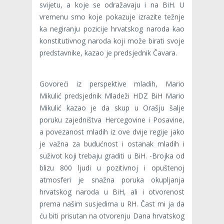
svijetu, a koje se odražavaju i na BiH. U
vremenu smo koje pokazuje izrazite težnje
ka negiranju pozicije hrvatskog naroda kao
konstitutivnog naroda koji može birati svoje
predstavnike, kazao je predsjednik Čavara.
Govoreći iz perspektive mladih, Mario
Mikulić predsjednik Mladeži HDZ BiH Mario
Mikulić kazao je da skup u Orašju šalje
poruku zajedništva Hercegovine i Posavine,
a povezanost mladih iz ove dvije regije jako
je važna za budućnost i ostanak mladih i
suživot koji trebaju graditi u BiH. -Brojka od
blizu 800 ljudi u pozitivnoj i opuštenoj
atmosferi je snažna poruka okupljanja
hrvatskog naroda u BiH, ali i otvorenost
prema našim susjedima u RH. Čast mi ja da
ću biti prisutan na otvorenju Dana hrvatskog