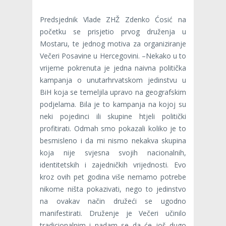
Predsjednik Vlade ZHŽ Zdenko Ćosić na
početku se prisjetio prvog druženja u
Mostaru, te jednog motiva za organiziranje
Večeri Posavine u Hercegovini. –Nekako u to
vrijeme pokrenuta je jedna naivna politička
kampanja o unutarhrvatskom jedinstvu u
BiH koja se temeljila upravo na geografskim
podjelama. Bila je to kampanja na kojoj su
neki pojedinci ili skupine htjeli politički
profitirati. Odmah smo pokazali koliko je to
besmisleno i da mi nismo nekakva skupina
koja nije svjesna svojih nacionalnih,
identitetskih i zajedničkih vrijednosti. Evo
kroz ovih pet godina više nemamo potrebe
nikome ništa pokazivati, nego to jedinstvo
na ovakav način družeći se ugodno
manifestirati. Druženje je Večeri učinilo
tradicionalnim i nadam se da će još dugo