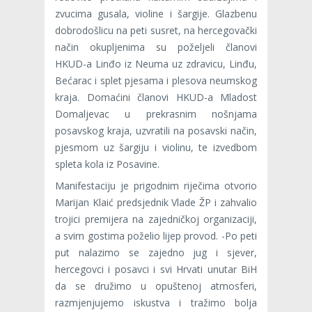
zvucima gusala, violine i šargije. Glazbenu
dobrodošlicu na peti susret, na hercegovački
način okupljenima su poželjeli članovi
HKUD-a Linđo iz Neuma uz zdravicu, Linđu,
Bećarac i splet pjesama i plesova neumskog
kraja. Domaćini članovi HKUD-a Mladost
Domaljevac u prekrasnim nošnjama
posavskog kraja, uzvratili na posavski način,
pjesmom uz šargiju i violinu, te izvedbom
spleta kola iz Posavine.
Manifestaciju je prigodnim riječima otvorio
Marijan Klaić predsjednik Vlade ŽP i zahvalio
trojici premijera na zajedničkoj organizaciji,
a svim gostima poželio lijep provod. -Po peti
put nalazimo se zajedno jug i sjever,
hercegovci i posavci i svi Hrvati unutar BiH
da se družimo u opuštenoj atmosferi,
razmjenjujemo iskustva i tražimo bolja