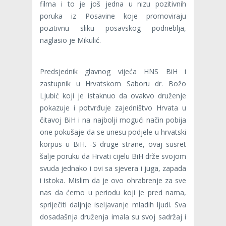
filma i to je još jedna u nizu pozitivnih
poruka iz Posavine koje promoviraju
pozitivnu sliku posavskog podneblja,
naglasio je Mikulić.
Predsjednik glavnog vijeća HNS BiH i
zastupnik u Hrvatskom Saboru dr. Božo
Ljubić koji je istaknuo da ovakvo druženje
pokazuje i potvrđuje zajedništvo Hrvata u
čitavoj BiH i na najbolji mogući način pobija
one pokušaje da se unesu podjele u hrvatski
korpus u BiH. -S druge strane, ovaj susret
šalje poruku da Hrvati cijelu BiH drže svojom
svuda jednako i ovi sa sjevera i juga, zapada
i istoka. Mislim da je ovo ohrabrenje za sve
nas da ćemo u periodu koji je pred nama,
spriječiti daljnje iseljavanje mladih ljudi. Sva
dosadašnja druženja imala su svoj sadržaj i