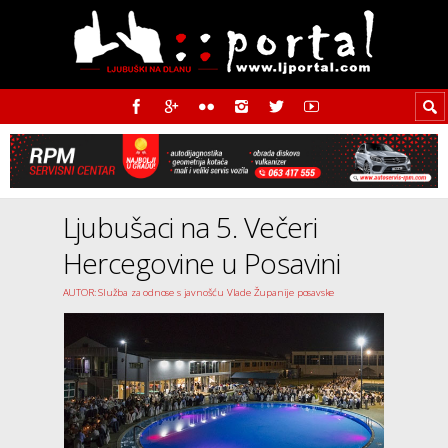
Ljubušaci na 5. Večeri
Hercegovine u Posavini
AUTOR: Služba za odnose s javnošću Vlade Županije posavske