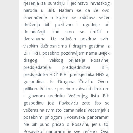
rješenja za suradnju i jedinstvo hrvatskog
naroda u BiH. Nadam se da će ovo
iznenađenje u kojem se održava večer
druženja biti pozitivno i ugodnije od
dosadašnjih kad smo se družili u
dvoranama. Uz srdačan pozdrav svim
visokim dužnosnicima i dragim gostima iz
BiH i RH, posebno pozdravljam nama uvijek
dragog i velikog prijatelja Posavine,
predsjedatelja predsjedništva BiH,
predsjednika HDZ BiH i predsjednika HNS-a,
gospodina dr. Dragana Čovića. Ovom
prilikom želim se posebno zahvaliti direktoru
i glavnom uredniku Večernjeg lista BiH
gospodinu Jozi Pavkoviću zato što se
večeras na svim stolicama nalazi Večernjak s
posebnim prilogom „Posavska panorama“.
Ne bih puno pričao o Posavini, jer u toj
Posavskoj panorami je sve rečeno. Ovaj