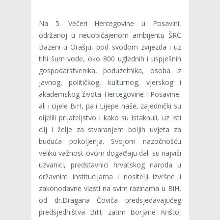
Na 5. Večeri Hercegovine u Posavini,
održanoj u neuobičajenom ambijentu ŠRC
Bazeni u Orašju, pod svodom zvijezda i uz
tihi šum vode, oko 800 uglednih i uspješnih
gospodarstvenika, poduzetnika, osoba iz
javnog, političkog, kulturnog, vjerskog i
akademskog života Hercegovine i Posavine,
ali i cijele BiH, pa i Lijepe naše, zajednički su
dijelili prijateljstvo i kako su istaknuli, uz isti
cilj i želje za stvaranjem boljih uvjeta za
buduća pokoljenja. Svojom nazočnošću
veliku važnost ovom događaju dali su najviši
uzvanici, predstavnici hrvatskog naroda u
državnim institucijama i nositelji izvršne i
zakonodavne vlasti na svim razinama u BiH,
od dr.Dragana Čovića predsjedavajućeg
predsjedništva BiH, zatim Borjane Krišto,