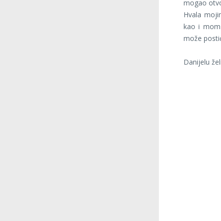
mogao otvo
Hvala mojim
kao i mom 
može postić
Danijelu že