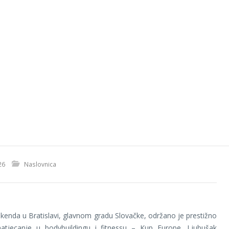
26
Naslovnica
ikenda u Bratislavi, glavnom gradu Slovačke, održano je prestižno
atjecanje u bodybuildingu i fitnessu – Kup Europe. Ljubušak