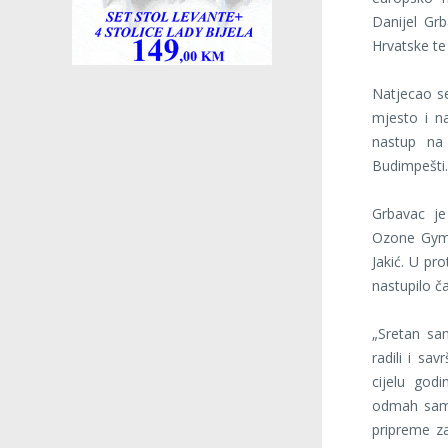
Danijel Gr
Hrvatske te
Natjecao se
mjesto i n
nastup na
Budimpešti.
Grbavac je
Ozone Gyma 
Jakić. U pr
nastupilo č
„Sretan sa
radili i sa
cijelu god
odmah sam 
pripreme za