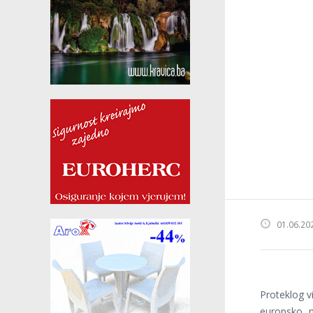
01.06.20
Proteklog v
europsko n