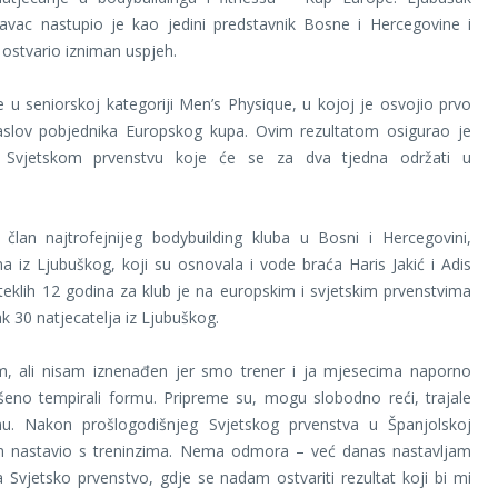
bavac nastupio je kao jedini predstavnik Bosne i Hercegovine i
 ostvario izniman uspjeh.
 u seniorskoj kategoriji Men’s Physique, u kojoj je osvojio prvo
aslov pobjednika Europskog kupa. Ovim rezultatom osigurao je
 Svjetskom prvenstvu koje će se za dva tjedna održati u
 član najtrofejnijeg bodybuilding kluba u Bosni i Hercegovini,
iz Ljubuškog, koji su osnovala i vode braća Haris Jakić i Adis
oteklih 12 godina za klub je na europskim i svjetskim prvenstvima
ak 30 natjecatelja iz Ljubuškog.
m, ali nisam iznenađen jer smo trener i ja mjesecima naporno
vršeno tempirali formu. Pripreme su, mogu slobodno reći, trajale
inu. Nakon prošlogodišnjeg Svjetskog prvenstva u Španjolskoj
nastavio s treninzima. Nema odmora – već danas nastavljam
 Svjetsko prvenstvo, gdje se nadam ostvariti rezultat koji bi mi