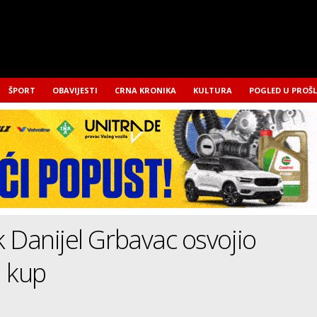
ŠPORT
OBAVIJESTI
CRNA KRONIKA
KULTURA
POGLED U PROŠ
 Danijel Grbavac osvojio
i kup