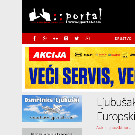
DRUŠTVO
Ljubušak
Europsk
Autor: Ljubuški portal