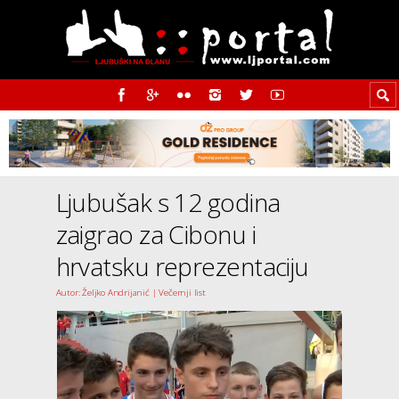
Ljubušak s 12 godina
zaigrao za Cibonu i
hrvatsku reprezentaciju
Autor: Željko Andrijanić | Večernji list