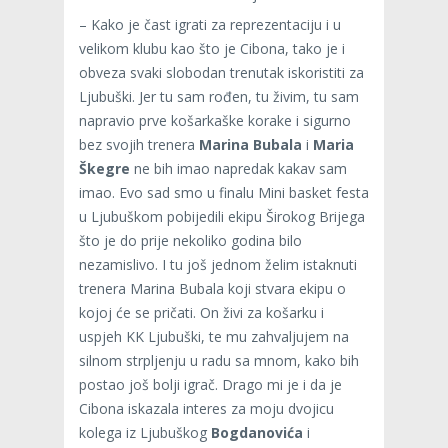
– Kako je čast igrati za reprezentaciju i u
velikom klubu kao što je Cibona, tako je i
obveza svaki slobodan trenutak iskoristiti za
Ljubuški. Jer tu sam rođen, tu živim, tu sam
napravio prve košarkaške korake i sigurno
bez svojih trenera
Marina Bubala
i
Maria
Škegre
ne bih imao napredak kakav sam
imao. Evo sad smo u finalu Mini basket festa
u Ljubuškom pobijedili ekipu Širokog Brijega
što je do prije nekoliko godina bilo
nezamislivo. I tu još jednom želim istaknuti
trenera Marina Bubala koji stvara ekipu o
kojoj će se pričati. On živi za košarku i
uspjeh KK Ljubuški, te mu zahvaljujem na
silnom strpljenju u radu sa mnom, kako bih
postao još bolji igrač. Drago mi je i da je
Cibona iskazala interes za moju dvojicu
kolega iz Ljubuškog
Bogdanovića
i