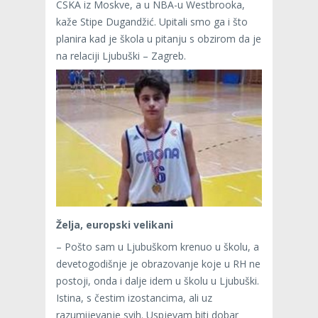
CSKA iz Moskve, a u NBA-u Westbrooka,
kaže Stipe Dugandžić. Upitali smo ga i što
planira kad je škola u pitanju s obzirom da je
na relaciji Ljubuški – Zagreb.
Želja, europski velikani
– Pošto sam u Ljubuškom krenuo u školu, a
devetogodišnje je obrazovanje koje u RH ne
postoji, onda i dalje idem u školu u Ljubuški.
Istina, s čestim izostancima, ali uz
razumijevanje svih. Uspjevam biti dobar