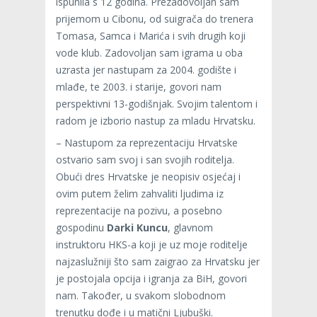
ispunila s 12 godina. Prezadovoljan sam
prijemom u Cibonu, od suigrača do trenera
Tomasa, Samca i Marića i svih drugih koji
vode klub. Zadovoljan sam igrama u oba
uzrasta jer nastupam za 2004. godište i
mlađe, te 2003. i starije, govori nam
perspektivni 13-godišnjak. Svojim talentom i
radom je izborio nastup za mladu Hrvatsku.
– Nastupom za reprezentaciju Hrvatske
ostvario sam svoj i san svojih roditelja.
Obući dres Hrvatske je neopisiv osjećaj i
ovim putem želim zahvaliti ljudima iz
reprezentacije na pozivu, a posebno
gospodinu
Darki Kuncu
, glavnom
instruktoru HKS-a koji je uz moje roditelje
najzaslužniji što sam zaigrao za Hrvatsku jer
je postojala opcija i igranja za BiH, govori
nam. Također, u svakom slobodnom
trenutku dođe i u matični Ljubuški.