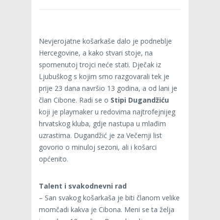
Nevjerojatne košarkaše dalo je podneblje
Hercegovine, a kako stvari stoje, na
spomenutoj trojci neće stati. Dječak iz
Ljubuškog s kojim smo razgovarali tek je
prije 23 dana navršio 13 godina, a od lani je
član Cibone. Radi se o
Stipi Dugandžiću
koji je playmaker u redovima najtrofejnijeg
hrvatskog kluba, gdje nastupa u mlađim
uzrastima. Dugandžić je za Večernji list
govorio o minuloj sezoni, ali i košarci
općenito.
Talent i svakodnevni rad
– San svakog košarkaša je biti članom velike
momčadi kakva je Cibona. Meni se ta želja