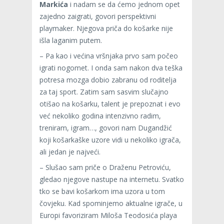
Markića
i nadam se da ćemo jednom opet
zajedno zaigrati, govori perspektivni
playmaker. Njegova priča do košarke nije
išla laganim putem.
– Pa kao i većina vršnjaka prvo sam počeo
igrati nogomet. I onda sam nakon dva teška
potresa mozga dobio zabranu od roditelja
za taj sport. Zatim sam sasvim slučajno
otišao na košarku, talent je prepoznat i evo
već nekoliko godina intenzivno radim,
treniram, igram…, govori nam Dugandžić
koji košarkaške uzore vidi u nekoliko igrača,
ali jedan je najveći.
– Slušao sam priče o Draženu Petroviću,
gledao njegove nastupe na internetu. Svatko
tko se bavi košarkom ima uzora u tom
čovjeku. Kad spominjemo aktualne igrače, u
Europi favoriziram Miloša Teodosića playa