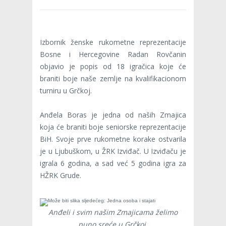
Izbornik ženske rukometne reprezentacije
Bosne i Hercegovine Radan Rovčanin
objavio je popis od 18 igračica koje će
braniti boje naše zemlje na kvalifikacionom
turniru u Grčkoj.
Anđela Boras je jedna od naših Zmajica
koja će braniti boje seniorske reprezentacije
BiH. Svoje prve rukometne korake ostvarila
je u Ljubuškom, u ŽRK Izviđač. U Izviđaču je
igrala 6 godina, a sad već 5 godina igra za
HŽRK Grude.
Anđeli i svim našim Zmajicama želimo
puno sreće u Grčkoj.