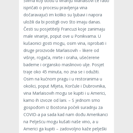
Svima koji dođu u vinariju Marlaisovi će rado
ispričati o procesu pravljenja vina
dočaravajući im koliko su ljubavi i napora
uložili da bi postigli ovo što imaju danas.
Česti su posjetitelji Francuzi koje zanimaju
male vinarije, poput ove u Ponikvama. U
kušaonici gosti mogu, osim vina, isprobati i
druge proizvode Marlaisovih – likere od
višnje, rogača, mirte i oraha, ušećerene
bademe i organsko maslinovo ulje. Posjet
traje oko 45 minuta, no zna se i odužiti.
Osim na kućnom pragu i u restoranima u
okolici, poput Mljeta, Korčule i Dubrovnika,
vina Marlaisovih mogu se kupiti i u Americi,
kamo ih izvoze od lani. – S jednom smo
gospođom iz Bostona počeli suradnju za
COVID-a pa sada kad nam dođu Amerikanci
na Pelješcu mogu kušati naše vino, a u
Americi ga kupiti – zadovoljno kaže pelješki