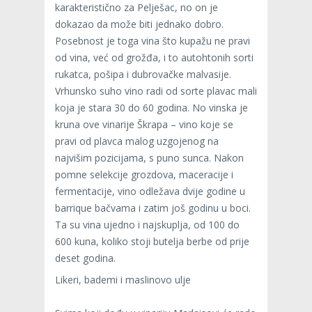
karakteristično za Pelješac, no on je
dokazao da može biti jednako dobro.
Posebnost je toga vina što kupažu ne pravi
od vina, već od grožđa, i to autohtonih sorti
rukatca, pošipa i dubrovačke malvasije.
Vrhunsko suho vino radi od sorte plavac mali
koja je stara 30 do 60 godina. No vinska je
kruna ove vinarije Škrapa – vino koje se
pravi od plavca malog uzgojenog na
najvišim pozicijama, s puno sunca. Nakon
pomne selekcije grozdova, maceracije i
fermentacije, vino odležava dvije godine u
barrique bačvama i zatim još godinu u boci.
Ta su vina ujedno i najskuplja, od 100 do
600 kuna, koliko stoji butelja berbe od prije
deset godina.
Likeri, bademi i maslinovo ulje