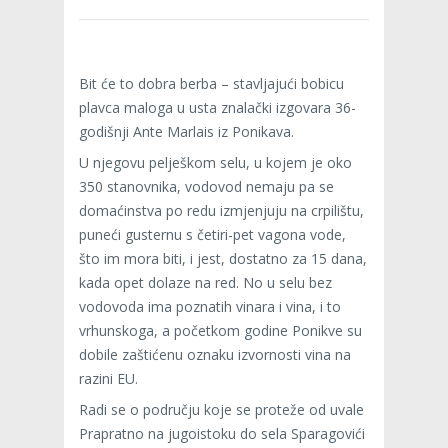
Bit će to dobra berba – stavljajući bobicu
plavca maloga u usta znalački izgovara 36-
godišnji Ante Marlais iz Ponikava.
U njegovu pelješkom selu, u kojem je oko
350 stanovnika, vodovod nemaju pa se
domaćinstva po redu izmjenjuju na crpilištu,
puneći gusternu s četiri-pet vagona vode,
što im mora biti, i jest, dostatno za 15 dana,
kada opet dolaze na red. No u selu bez
vodovoda ima poznatih vinara i vina, i to
vrhunskoga, a početkom godine Ponikve su
dobile zaštićenu oznaku izvornosti vina na
razini EU.
Radi se o području koje se proteže od uvale
Prapratno na jugoistoku do sela Sparagovići