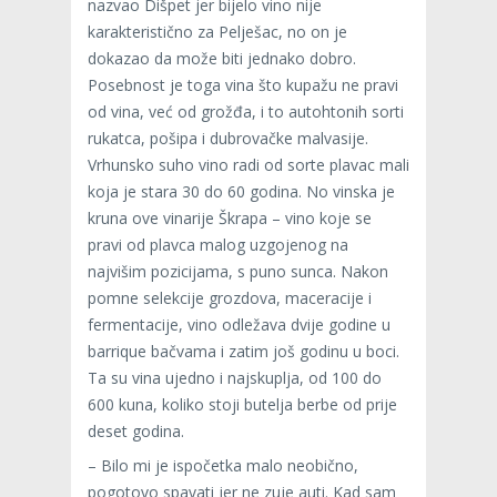
nazvao Dišpet jer bijelo vino nije
karakteristično za Pelješac, no on je
dokazao da može biti jednako dobro.
Posebnost je toga vina što kupažu ne pravi
od vina, već od grožđa, i to autohtonih sorti
rukatca, pošipa i dubrovačke malvasije.
Vrhunsko suho vino radi od sorte plavac mali
koja je stara 30 do 60 godina. No vinska je
kruna ove vinarije Škrapa – vino koje se
pravi od plavca malog uzgojenog na
najvišim pozicijama, s puno sunca. Nakon
pomne selekcije grozdova, maceracije i
fermentacije, vino odležava dvije godine u
barrique bačvama i zatim još godinu u boci.
Ta su vina ujedno i najskuplja, od 100 do
600 kuna, koliko stoji butelja berbe od prije
deset godina.
– Bilo mi je ispočetka malo neobično,
pogotovo spavati jer ne zuje auti. Kad sam