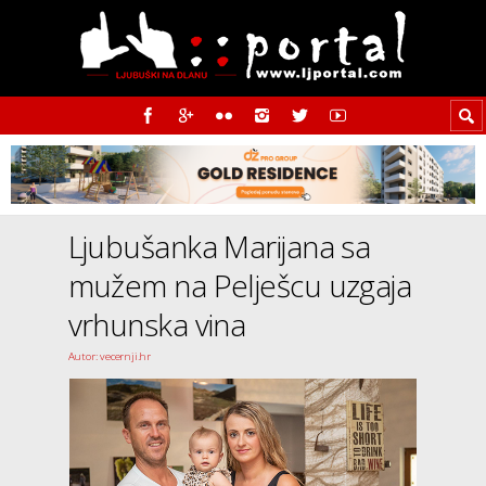
Ljubušanka Marijana sa
mužem na Pelješcu uzgaja
vrhunska vina
Autor: vecernji.hr