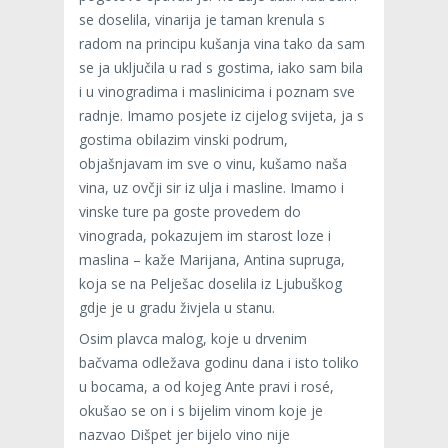
se doselila, vinarija je taman krenula s
radom na principu kušanja vina tako da sam
se ja uključila u rad s gostima, iako sam bila
i u vinogradima i maslinicima i poznam sve
radnje. Imamo posjete iz cijelog svijeta, ja s
gostima obilazim vinski podrum,
objašnjavam im sve o vinu, kušamo naša
vina, uz ovčji sir iz ulja i masline. Imamo i
vinske ture pa goste provedem do
vinograda, pokazujem im starost loze i
maslina – kaže Marijana, Antina supruga,
koja se na Pelješac doselila iz Ljubuškog
gdje je u gradu živjela u stanu.
Osim plavca malog, koje u drvenim
bačvama odležava godinu dana i isto toliko
u bocama, a od kojeg Ante pravi i rosé,
okušao se on i s bijelim vinom koje je
nazvao Dišpet jer bijelo vino nije