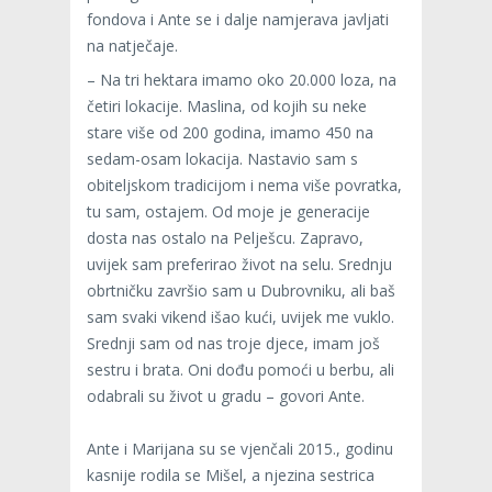
fondova i Ante se i dalje namjerava javljati
na natječaje.
– Na tri hektara imamo oko 20.000 loza, na
četiri lokacije. Maslina, od kojih su neke
stare više od 200 godina, imamo 450 na
sedam-osam lokacija. Nastavio sam s
obiteljskom tradicijom i nema više povratka,
tu sam, ostajem. Od moje je generacije
dosta nas ostalo na Pelješcu. Zapravo,
uvijek sam preferirao život na selu. Srednju
obrtničku završio sam u Dubrovniku, ali baš
sam svaki vikend išao kući, uvijek me vuklo.
Srednji sam od nas troje djece, imam još
sestru i brata. Oni dođu pomoći u berbu, ali
odabrali su život u gradu – govori Ante.
Ante i Marijana su se vjenčali 2015., godinu
kasnije rodila se Mišel, a njezina sestrica