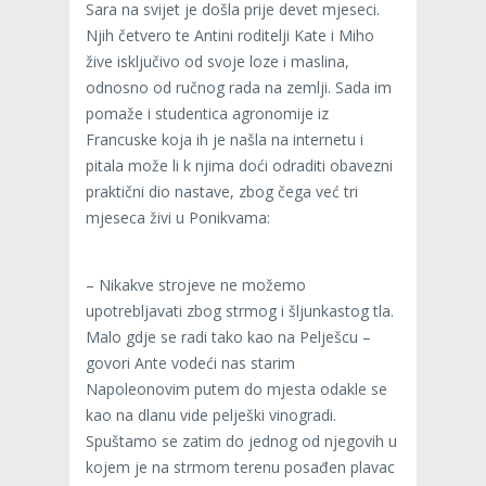
Sara na svijet je došla prije devet mjeseci.
Njih četvero te Antini roditelji Kate i Miho
žive isključivo od svoje loze i maslina,
odnosno od ručnog rada na zemlji. Sada im
pomaže i studentica agronomije iz
Francuske koja ih je našla na internetu i
pitala može li k njima doći odraditi obavezni
praktični dio nastave, zbog čega već tri
mjeseca živi u Ponikvama:
– Nikakve strojeve ne možemo
upotrebljavati zbog strmog i šljunkastog tla.
Malo gdje se radi tako kao na Pelješcu –
govori Ante vodeći nas starim
Napoleonovim putem do mjesta odakle se
kao na dlanu vide pelješki vinogradi.
Spuštamo se zatim do jednog od njegovih u
kojem je na strmom terenu posađen plavac