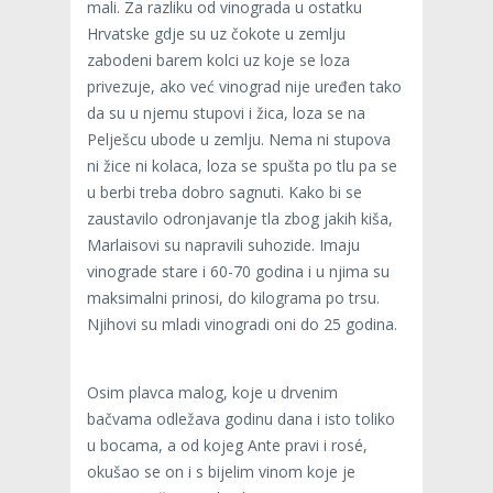
mali. Za razliku od vinograda u ostatku
Hrvatske gdje su uz čokote u zemlju
zabodeni barem kolci uz koje se loza
privezuje, ako već vinograd nije uređen tako
da su u njemu stupovi i žica, loza se na
Pelješcu ubode u zemlju. Nema ni stupova
ni žice ni kolaca, loza se spušta po tlu pa se
u berbi treba dobro sagnuti. Kako bi se
zaustavilo odronjavanje tla zbog jakih kiša,
Marlaisovi su napravili suhozide. Imaju
vinograde stare i 60-70 godina i u njima su
maksimalni prinosi, do kilograma po trsu.
Njihovi su mladi vinogradi oni do 25 godina.
Osim plavca malog, koje u drvenim
bačvama odležava godinu dana i isto toliko
u bocama, a od kojeg Ante pravi i rosé,
okušao se on i s bijelim vinom koje je