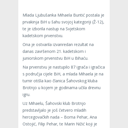
Mlada Ljubušanka Mihaela Buntić postala je
prvakinja BiH u šahu svojoj kategoriji (Ž-12),
te je izborila nastup na Svjetskom
kadetskom prvenstvu.
Ona je ostvarila izvanredan rezultat na
danas završenom 21. kadetskom i
juniorskom prvenstvu BiH u Bihaću.
Na prvenstvu je nastupilo 87 igrača i igračica
s područja cijele BiH, a mlada Mihaela je na
turnir otišla kao članica Šahovskog kluba
Brotnjo u kojem je godinama učila drevnu
igru.
Uz Mihaelu, Šahovski klub Brotnjo
predstavljalo je još četvero mladih
hercegovačkih nada – Borna Pehar, Ana
Ostojić, Filip Pehar, te Marin Nižić koji je