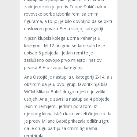
zadnjem kolu je protiv Teone Đukić nakon
rovovske borbe izborila remi sa crnim
figurama, a to joj je bilo dovoljno da se okiti
naslovom prvaka BiH u svojoj kategoriji.
Njezin klupski kolega Borna Pehar je u
kategoriji M-12 odigrao sedam kola te je
upisao 6 pobjeda i jedan remi te je
zasluženo osvojio prvo mjesto i naslov
prvaka BiH u svojoj kategoriji.
Ana Ostojić je nastupila u kategoriji Ž-14, a s
obzirom da je u ovoj grupi favoritkinja bila
WCM Milana Babić drugo mjesto je veliki
uspjeh. Ana je završila nastup sa 4 pobjede
jednim remijem i jednim porazom. Iz
njezinog kluba ističu kako veseli činjenica da
je protiv Milane Babić prikazala odličnu igru i
da je drugu partiju sa crnim figurama
remizirala.