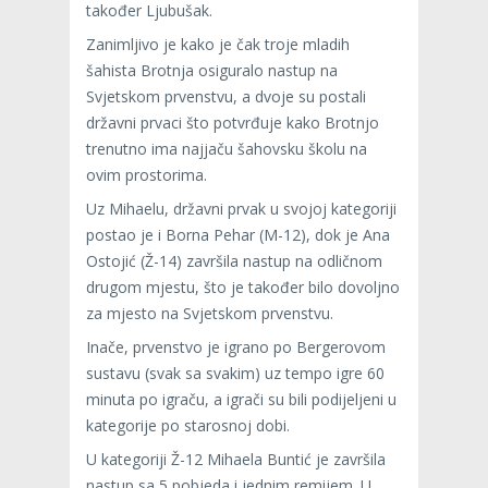
također Ljubušak.
Zanimljivo je kako je čak troje mladih
šahista Brotnja osiguralo nastup na
Svjetskom prvenstvu, a dvoje su postali
državni prvaci što potvrđuje kako Brotnjo
trenutno ima najjaču šahovsku školu na
ovim prostorima.
Uz Mihaelu, državni prvak u svojoj kategoriji
postao je i Borna Pehar (M-12), dok je Ana
Ostojić (Ž-14) završila nastup na odličnom
drugom mjestu, što je također bilo dovoljno
za mjesto na Svjetskom prvenstvu.
Inače, prvenstvo je igrano po Bergerovom
sustavu (svak sa svakim) uz tempo igre 60
minuta po igraču, a igrači su bili podijeljeni u
kategorije po starosnoj dobi.
U kategoriji Ž-12 Mihaela Buntić je završila
nastup sa 5 pobjeda i jednim remijem. U