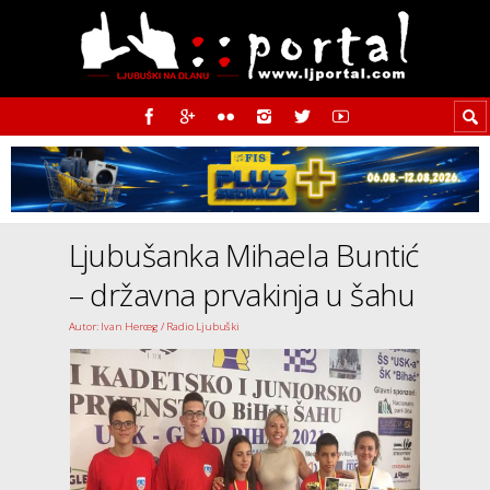
Ljubušanka Mihaela Buntić
– državna prvakinja u šahu
Autor: Ivan Herceg / Radio Ljubuški