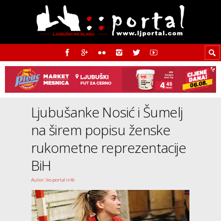
Ljubušanke Nosić i Šumelj
na širem popisu ženske
rukometne reprezentacije
BiH
Autor: iks-portal.info