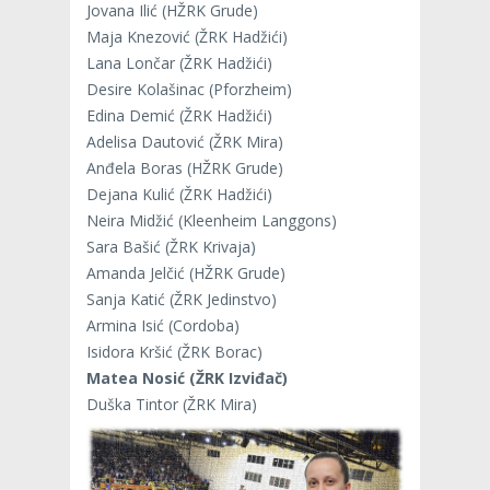
Jovana Ilić (HŽRK Grude)
Maja Knezović (ŽRK Hadžići)
Lana Lončar (ŽRK Hadžići)
Desire Kolašinac (Pforzheim)
Edina Demić (ŽRK Hadžići)
Adelisa Dautović (ŽRK Mira)
Anđela Boras (HŽRK Grude)
Dejana Kulić (ŽRK Hadžići)
Neira Midžić (Kleenheim Langgons)
Sara Bašić (ŽRK Krivaja)
Amanda Jelčić (HŽRK Grude)
Sanja Katić (ŽRK Jedinstvo)
Armina Isić (Cordoba)
Isidora Kršić (ŽRK Borac)
Matea Nosić (ŽRK Izviđač)
Duška Tintor (ŽRK Mira)