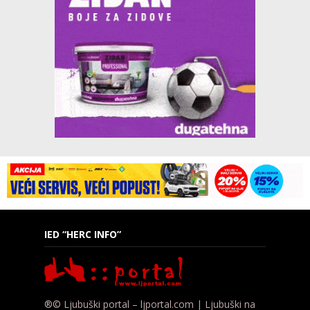
IED “HERC INFO”
®© Ljubuški portal – ljportal.com | Ljubuški na