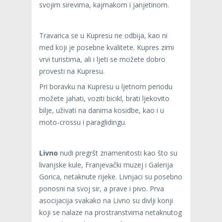
svojim sirevima, kajmakom i janjetinom.
Travarica se u Kupresu ne odbija, kao ni
med koji je posebne kvalitete. Kupres zimi
vrvi turistima, ali i ljeti se možete dobro
provesti na Kupresu.
Pri boravku na Kupresu u ljetnom periodu
možete jahati, voziti bicikl, brati ljekovito
bilje, uživati na danima kosidbe, kao i u
moto-crossu i paraglidingu.
Livno
nudi pregršt znamenitosti kao što su
livanjske kule, Franjevački muzej i Galerija
Gorica, netaknute rijeke. Livnjaci su posebno
ponosni na svoj sir, a prave i pivo. Prva
asocijacija svakako na Livno su divlji konji
koji se nalaze na prostranstvima netaknutog