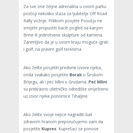
Za sve one željne adrenalina u ovom parku
postoji nekoliko staza za ljubitelje Off Road
Rally vožnje. Prilikom posjete Posušju ne
smijete propustiti baciti pogled na kanjon
Brine ili jedinstvene skulpture od kamena.
Zanimljivo da je u ovom kraju moguće igrati
i golf, na pravim golf terenima.
Ako želite posjetiti predivne izvore rijeka,
onda svakako posjetite
Borak
u Širokom
Brijegu, ali i peć Mlini u Grudama.
Peć Mlini
su prekrasno izletničko odredište smješteno
uz izvor rijeke ponornice Tihaljine.
Ako želite svoje nepce nagraditi baš
zdravom hranom preporučujemo vam da
posjetite
Kupres
. Kuprešaci se ponose