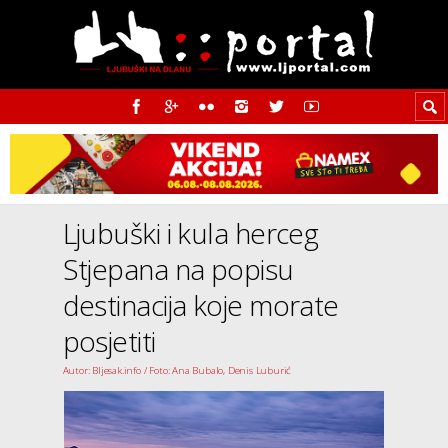
Ljubuški i kula herceg
Stjepana na popisu
destinacija koje morate
posjetiti
Autor: Bljesak.info / Foto: Ana Bubalo, Denis Luburić