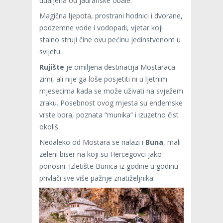
udaljena od jadranske obale.
Magična ljepota, prostrani hodnici i dvorane,
podzemne vode i vodopadi, vjetar koji
stalno struji čine ovu pećinu jedinstvenom u
svijetu.
Rujište
je omiljena destinacija Mostaraca
zimi, ali nije ga loše posjetiti ni u ljetnim
mjesecima kada se može uživati na svježem
zraku. Posebnost ovog mjesta su endemske
vrste bora, poznata “munika” i izuzetno čist
okoliš.
Nedaleko od Mostara se nalazi i
Buna
, mali
zeleni biser na koji su Hercegovci jako
ponosni. Izletište Bunica iz godine u godinu
privlači sve više pažnje znatiželjnika.