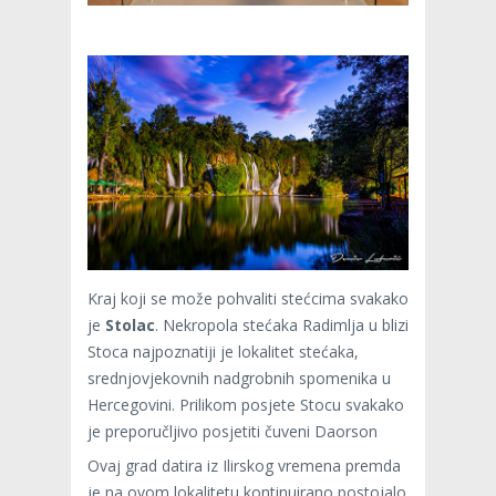
Kraj koji se može pohvaliti stećcima svakako
je
Stolac
. Nekropola stećaka Radimlja u blizi
Stoca najpoznatiji je lokalitet stećaka,
srednjovjekovnih nadgrobnih spomenika u
Hercegovini. Prilikom posjete Stocu svakako
je preporučljivo posjetiti čuveni Daorson
Ovaj grad datira iz Ilirskog vremena premda
je na ovom lokalitetu kontinuirano postojalo