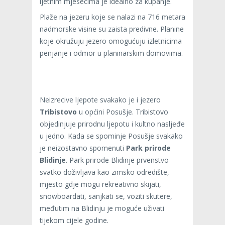
ljetnim mjesecima je idealno za kupanje.
Plaže na jezeru koje se nalazi na 716 metara
nadmorske visine su zaista predivne. Planine
koje okružuju jezero omogućuju izletnicima
penjanje i odmor u planinarskim domovima.
Neizrecive ljepote svakako je i jezero
Tribistovo
u općini Posušje. Tribistovo
objedinjuje prirodnu ljepotu i kultno nasljeđe
u jedno. Kada se spominje Posušje svakako
je neizostavno spomenuti
Park prirode
Blidinje
. Park prirode Blidinje prvenstvo
svatko doživljava kao zimsko odredište,
mjesto gdje mogu rekreativno skijati,
snowboardati, sanjkati se, voziti skutere,
međutim na Blidinju je moguće uživati
tijekom cijele godine.