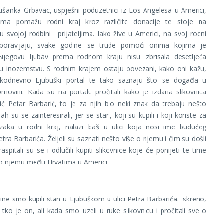
šanka Grbavac, uspješni poduzetnici iz Los Angelesa u Americi,
ma pomažu rodni kraj kroz različite donacije te stoje na
u svojoj rodbini i prijateljima. Iako žive u Americi, na svoj rodni
boravljaju, svake godine se trude pomoći onima kojima je
Njegovu ljubav prema rodnom kraju nisu izbrisala desetljeća
u inozemstvu. S rodnim krajem ostaju povezani, kako oni kažu,
vakodnevno Ljubuški portal te tako saznaju što se događa u
movini. Kada su na portalu pročitali kako je izdana slikovnica
ć Petar Barbarić, to je za njih bio neki znak da trebaju nešto
ah su se zainteresirali, jer se stan, koji su kupili i koji koriste za
azaka u rodni kraj, nalazi baš u ulici koja nosi ime budućeg
tra Barbarića. Željeli su saznati nešto više o njemu i čim su došli
aspitali su se i odlučili kupiti slikovnice koje će ponijeti te time
as o njemu među Hrvatima u Americi.
ine smo kupili stan u Ljubuškom u ulici Petra Barbarića. Iskreno,
 tko je on, ali kada smo uzeli u ruke slikovnicu i pročitali sve o