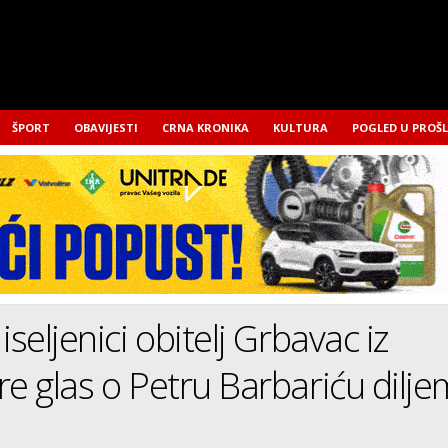
ŠPORT
OBAVIJESTI
CRNA KRONIKA
KULTURA
POGLED U PROŠ
iseljenici obitelj Grbavac iz
re glas o Petru Barbariću dilje