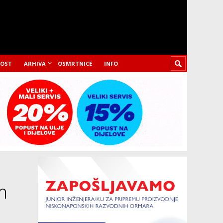
LOST
ARHIVA
OSMRTNICE
INFO
m