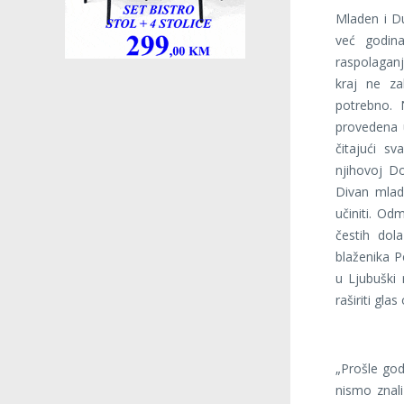
Mladen i Du
već godina
raspolaganj
kraj ne za
potrebno. 
provedena 
čitajući s
njihovoj Do
Divan mladi
učiniti. Odm
čestih dol
blaženika Pe
u Ljubuški r
raširiti gl
„Prošle god
nismo znali