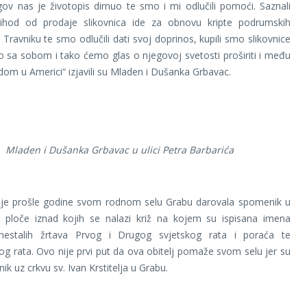
ov nas je životopis dirnuo te smo i mi odlučili pomoći. Saznali
hod od prodaje slikovnica ide za obnovu kripte podrumskih
 Travniku te smo odlučili dati svoj doprinos, kupili smo slikovnice
 sa sobom i tako ćemo glas o njegovoj svetosti proširiti i među
om u Americi“ izjavili su Mladen i Dušanka Grbavac.
Mladen i Dušanka Grbavac u ulici Petra Barbarića
j je prošle godine svom rodnom selu Grabu darovala spomenik u
je ploče iznad kojih se nalazi križ na kojem su ispisana imena
 nestalih žrtava Prvog i Drugog svjetskog rata i poraća te
 rata. Ovo nije prvi put da ova obitelj pomaže svom selu jer su
onik uz crkvu sv. Ivan Krstitelja u Grabu.