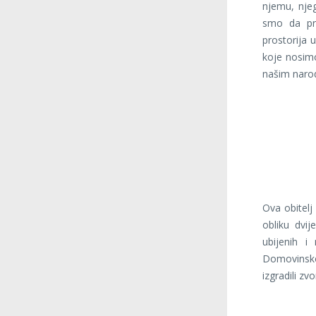
njemu, njeg
smo da pri
prostorija u
koje nosimo
našim narod
Ova obitel
obliku dvi
ubijenih i
Domovinskog
izgradili zv