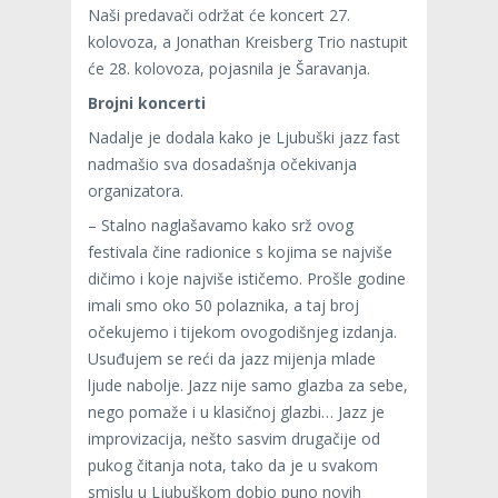
Naši predavači održat će koncert 27.
kolovoza, a Jonathan Kreisberg Trio nastupit
će 28. kolovoza, pojasnila je Šaravanja.
Brojni koncerti
Nadalje je dodala kako je Ljubuški jazz fast
nadmašio sva dosadašnja očekivanja
organizatora.
– Stalno naglašavamo kako srž ovog
festivala čine radionice s kojima se najviše
dičimo i koje najviše ističemo. Prošle godine
imali smo oko 50 polaznika, a taj broj
očekujemo i tijekom ovogodišnjeg izdanja.
Usuđujem se reći da jazz mijenja mlade
ljude nabolje. Jazz nije samo glazba za sebe,
nego pomaže i u klasičnoj glazbi… Jazz je
improvizacija, nešto sasvim drugačije od
pukog čitanja nota, tako da je u svakom
smislu u Ljubuškom dobio puno novih