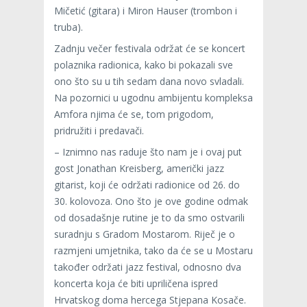
Mičetić (gitara) i Miron Hauser (trombon i
truba).
Zadnju večer festivala održat će se koncert
polaznika radionica, kako bi pokazali sve
ono što su u tih sedam dana novo svladali.
Na pozornici u ugodnu ambijentu kompleksa
Amfora njima će se, tom prigodom,
pridružiti i predavači.
– Iznimno nas raduje što nam je i ovaj put
gost Jonathan Kreisberg, američki jazz
gitarist, koji će održati radionice od 26. do
30. kolovoza. Ono što je ove godine odmak
od dosadašnje rutine je to da smo ostvarili
suradnju s Gradom Mostarom. Riječ je o
razmjeni umjetnika, tako da će se u Mostaru
također održati jazz festival, odnosno dva
koncerta koja će biti upriličena ispred
Hrvatskog doma hercega Stjepana Kosače.