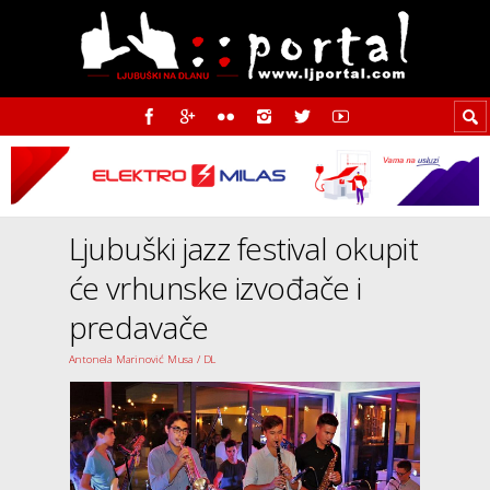
Ljubuški jazz festival okupit
će vrhunske izvođače i
predavače
Antonela Marinović Musa / DL