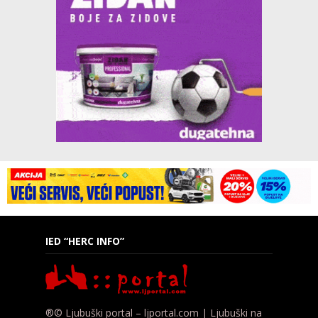
IED “HERC INFO”
®© Ljubuški portal – ljportal.com | Ljubuški na