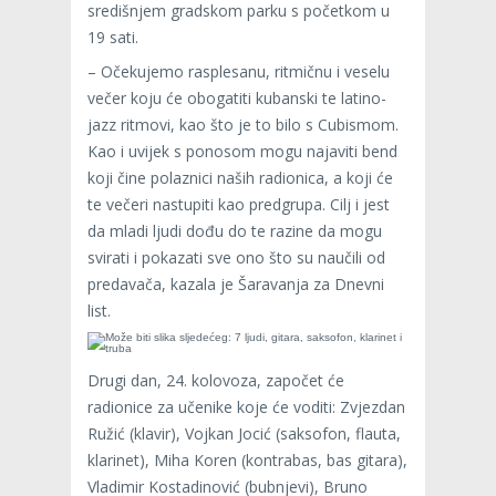
središnjem gradskom parku s početkom u
19 sati.
– Očekujemo rasplesanu, ritmičnu i veselu
večer koju će obogatiti kubanski te latino-
jazz ritmovi, kao što je to bilo s Cubismom.
Kao i uvijek s ponosom mogu najaviti bend
koji čine polaznici naših radionica, a koji će
te večeri nastupiti kao predgrupa. Cilj i jest
da mladi ljudi dođu do te razine da mogu
svirati i pokazati sve ono što su naučili od
predavača, kazala je Šaravanja za Dnevni
list.
Drugi dan, 24. kolovoza, započet će
radionice za učenike koje će voditi: Zvjezdan
Ružić (klavir), Vojkan Jocić (saksofon, flauta,
klarinet), Miha Koren (kontrabas, bas gitara),
Vladimir Kostadinović (bubnjevi), Bruno