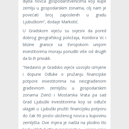
dijela novca gospodarstvenicima koji kupe
zemlju u gospodarskim zonama, cilj nam je
povećati broj zaposlenih u gradu
Ljubuškom”, dodaje Markotić.
U Gradskom vijeću su svjesni da pored
dobrog geografskog položaja, Koridora Vc i
blizine granice sa Evropskom unijom
investitorima moraju ponuditi više od drugih
da bi ih privukli.
“Nedavno je Gradsko vijeće usvojilo izmjene
i dopune Odluke o pružanju financijske
potpore investitorima na neizgrađenom
građevnom zemljištu u gospodarskim
zonama Zvirići i Mostarska Vrata pa sad
Grad Ljubuški investitorima koji se odluče
ulagati u Ljubuški pružiti financijsku potporu
do čak 90 posto uloženog novca u kupovinu
zemljišta. Ove mjera je naišla na plodno tlo