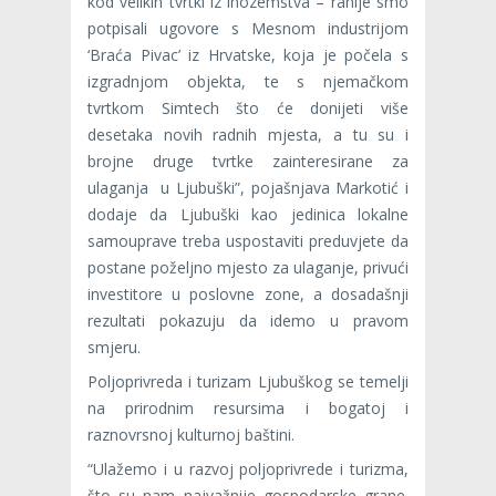
kod velikih tvrtki iz inozemstva – ranije smo
potpisali ugovore s Mesnom industrijom
‘Braća Pivac’ iz Hrvatske, koja je počela s
izgradnjom objekta, te s njemačkom
tvrtkom Simtech što će donijeti više
desetaka novih radnih mjesta, a tu su i
brojne druge tvrtke zainteresirane za
ulaganja u Ljubuški”, pojašnjava Markotić i
dodaje da Ljubuški kao jedinica lokalne
samouprave treba uspostaviti preduvjete da
postane poželjno mjesto za ulaganje, privući
investitore u poslovne zone, a dosadašnji
rezultati pokazuju da idemo u pravom
smjeru.
Poljoprivreda i turizam Ljubuškog se temelji
na prirodnim resursima i bogatoj i
raznovrsnoj kulturnoj baštini.
“Ulažemo i u razvoj poljoprivrede i turizma,
što su nam najvažnije gospodarske grane.