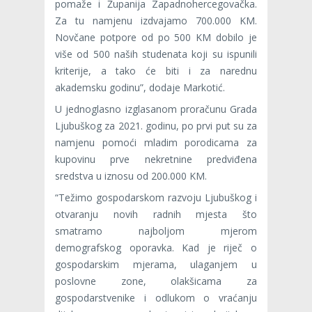
pomaže i Županija Zapadnohercegovačka.
Za tu namjenu izdvajamo 700.000 KM.
Novčane potpore od po 500 KM dobilo je
više od 500 naših studenata koji su ispunili
kriterije, a tako će biti i za narednu
akademsku godinu”, dodaje Markotić.
U jednoglasno izglasanom proračunu Grada
Ljubuškog za 2021. godinu, po prvi put su za
namjenu pomoći mladim porodicama za
kupovinu prve nekretnine predviđena
sredstva u iznosu od 200.000 KM.
“Težimo gospodarskom razvoju Ljubuškog i
otvaranju novih radnih mjesta što
smatramo najboljom mjerom
demografskog oporavka. Kad je riječ o
gospodarskim mjerama, ulaganjem u
poslovne zone, olakšicama za
gospodarstvenike i odlukom o vraćanju