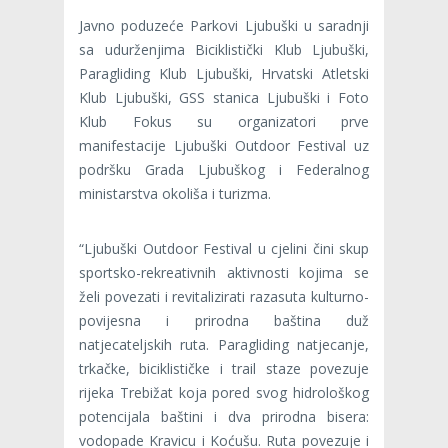
Javno poduzeće Parkovi Ljubuški u saradnji
sa udurženjima Biciklistički Klub Ljubuški,
Paragliding Klub Ljubuški, Hrvatski Atletski
Klub Ljubuški, GSS stanica Ljubuški i Foto
Klub Fokus su organizatori prve
manifestacije Ljubuški Outdoor Festival uz
podršku Grada Ljubuškog i Federalnog
ministarstva okoliša i turizma.
“Ljubuški Outdoor Festival u cjelini čini skup
sportsko-rekreativnih aktivnosti kojima se
želi povezati i revitalizirati razasuta kulturno-
povijesna i prirodna baština duž
natjecateljskih ruta. Paragliding natjecanje,
trkačke, biciklističke i trail staze povezuje
rijeka Trebižat koja pored svog hidrološkog
potencijala baštini i dva prirodna bisera:
vodopade Kravicu i Koćušu. Ruta povezuje i