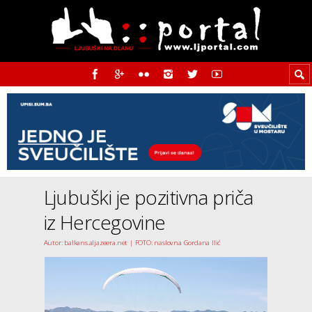
Ljubuški je pozitivna priča
iz Hercegovine
Autor: balkans.aljazeera.net | FOTO: naslovna Gordana Ilić