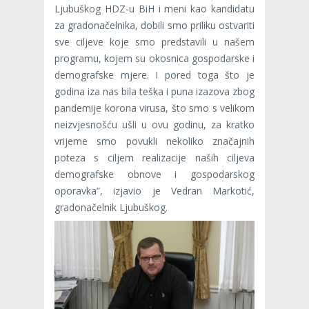
Ljubuškog HDZ-u BiH i meni kao kandidatu
za gradonačelnika, dobili smo priliku ostvariti
sve ciljeve koje smo predstavili u našem
programu, kojem su okosnica gospodarske i
demografske mjere. I pored toga što je
godina iza nas bila teška i puna izazova zbog
pandemije korona virusa, što smo s velikom
neizvjesnošću ušli u ovu godinu, za kratko
vrijeme smo povukli nekoliko značajnih
poteza s ciljem realizacije naših ciljeva
demografske obnove i gospodarskog
oporavka”, izjavio je Vedran Markotić,
gradonačelnik Ljubuškog.