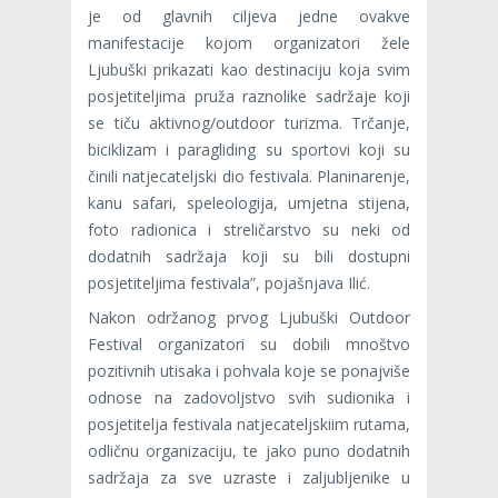
je od glavnih ciljeva jedne ovakve
manifestacije kojom organizatori žele
Ljubuški prikazati kao destinaciju koja svim
posjetiteljima pruža raznolike sadržaje koji
se tiču aktivnog/outdoor turizma. Trčanje,
biciklizam i paragliding su sportovi koji su
činili natjecateljski dio festivala. Planinarenje,
kanu safari, speleologija, umjetna stijena,
foto radionica i streličarstvo su neki od
dodatnih sadržaja koji su bili dostupni
posjetiteljima festivala”, pojašnjava Ilić.
Nakon održanog prvog Ljubuški Outdoor
Festival organizatori su dobili mnoštvo
pozitivnih utisaka i pohvala koje se ponajviše
odnose na zadovoljstvo svih sudionika i
posjetitelja festivala natjecateljskiim rutama,
odličnu organizaciju, te jako puno dodatnih
sadržaja za sve uzraste i zaljubljenike u