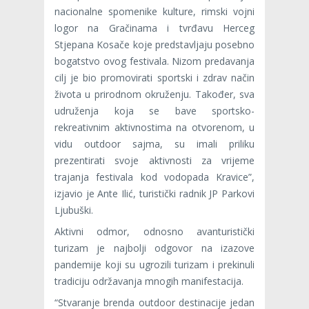
nacionalne spomenike kulture, rimski vojni
logor na Gračinama i tvrđavu Herceg
Stjepana Kosače koje predstavljaju posebno
bogatstvo ovog festivala. Nizom predavanja
cilj je bio promovirati sportski i zdrav način
života u prirodnom okruženju. Također, sva
udruženja koja se bave sportsko-
rekreativnim aktivnostima na otvorenom, u
vidu outdoor sajma, su imali priliku
prezentirati svoje aktivnosti za vrijeme
trajanja festivala kod vodopada Kravice”,
izjavio je Ante Ilić, turistički radnik JP Parkovi
Ljubuški.
Aktivni odmor, odnosno avanturistički
turizam je najbolji odgovor na izazove
pandemije koji su ugrozili turizam i prekinuli
tradiciju održavanja mnogih manifestacija.
“Stvaranje brenda outdoor destinacije jedan