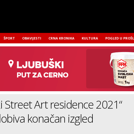
ŠPORT
OBAVIJESTI
CRNA KRONIKA
KULTURA
POGLED U PROŠ
i Street Art residence 2021“
obiva konačan izgled