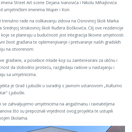
imena Street Art scene Dejana Ivanovića i Nikolu Mihajlovića
d umjetničkim imenima Wuper i Kori.
i trenutno rade na oslikavanju zidova na Osnovnoj školi Marka
na Srednjoj strukovnoj školi Ruđera Boškovića. Cilj ove rezidencije
a koje se planiraju u budućnosti jest integracija likovne umjetnosti
ni život građana te oplemenjivanje i pretvaranje naših gradskih
eriju na otvorenom.
e građane, a posebice mlade koji su zainteresirani za uličnu i
etnost da slobodno prošeću, razgledaju radove u nastajanju i
ju sa umjetnicima.
ojekta je Grad Ljubuški u suradnji s Javnom ustanovom „Kulturno
tar“ Ljubuški.
 se zahvaljujemo umjetnicima na angažmanu i ravnateljima
tanova što su prepoznali vrijednost ovog projekta te ustupili
vojim školama.