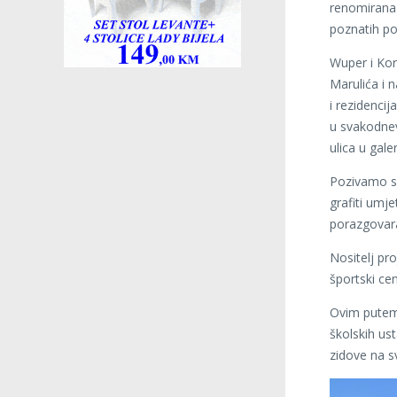
renomirana 
poznatih po
Wuper i Kor
Marulića i 
i rezidencij
u svakodnev
ulica u gal
Pozivamo sv
grafiti umj
porazgovara
Nositelj pr
športski cen
Ovim putem
školskih us
zidove na s