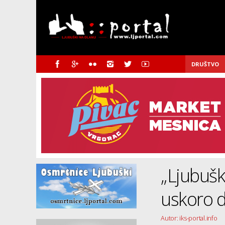
DRUŠTVO
„Ljubušk
uskoro d
Autor: iks-portal.info