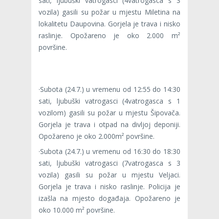
sati, ljubuški vatrogasci (4vatrogasca s 3
vozila) gasili su požar u mjestu Miletina na
lokalitetu Daupovina. Gorjela je trava i nisko
raslinje. Opožareno je oko 2.000 m²
površine.
·Subota (24.7.) u vremenu od 12:55 do 14:30
sati, ljubuški vatrogasci (4vatrogasca s 1
vozilom) gasili su požar u mjestu Šipovača.
Gorjela je trava i otpad na divljoj deponiji.
Opožareno je oko 2.000m² površine.
·Subota (24.7.) u vremenu od 16:30 do 18:30
sati, ljubuški vatrogasci (7vatrogasca s 3
vozila) gasili su požar u mjestu Veljaci.
Gorjela je trava i nisko raslinje. Policija je
izašla na mjesto događaja. Opožareno je
oko 10.000 m² površine.