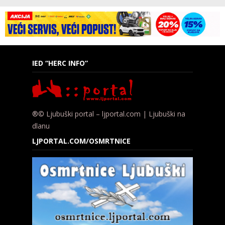
IED “HERC INFO”
®© Ljubuški portal – ljportal.com | Ljubuški na
dlanu
LJPORTAL.COM/OSMRTNICE