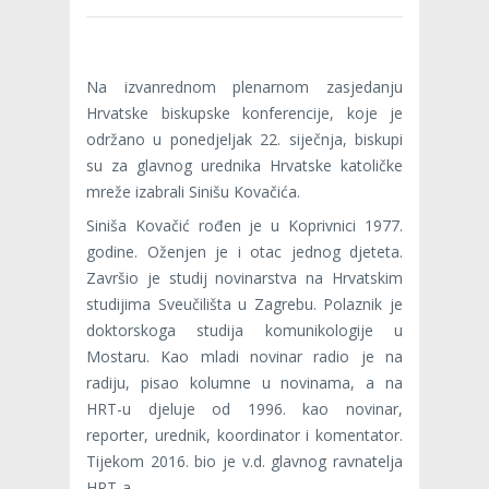
Na izvanrednom plenarnom zasjedanju
Hrvatske biskupske konferencije, koje je
održano u ponedjeljak 22. siječnja, biskupi
su za glavnog urednika Hrvatske katoličke
mreže izabrali Sinišu Kovačića.
Siniša Kovačić rođen je u Koprivnici 1977.
godine. Oženjen je i otac jednog djeteta.
Završio je studij novinarstva na Hrvatskim
studijima Sveučilišta u Zagrebu. Polaznik je
doktorskoga studija komunikologije u
Mostaru. Kao mladi novinar radio je na
radiju, pisao kolumne u novinama, a na
HRT-u djeluje od 1996. kao novinar,
reporter, urednik, koordinator i komentator.
Tijekom 2016. bio je v.d. glavnog ravnatelja
HRT-a.