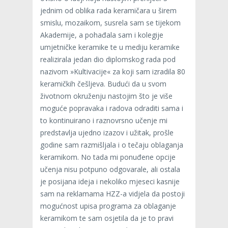
jednim od oblika rada keramičara u širem
smislu, mozaikom, susrela sam se tijekom
Akademije, a pohađala sam i kolegije
umjetničke keramike te u mediju keramike
realizirala jedan dio diplomskog rada pod
nazivom »Kultivacije« za koji sam izradila 80
keramičkih češljeva. Budući da u svom
životnom okruženju nastojim što je više
moguće popravaka i radova odraditi sama i
to kontinuirano i raznovrsno učenje mi
predstavlja ujedno izazov i užitak, prošle
godine sam razmišljala i o tečaju oblaganja
keramikom. No tada mi ponuđene opcije
učenja nisu potpuno odgovarale, ali ostala
je posijana ideja i nekoliko mjeseci kasnije
sam na reklamama HZZ-a vidjela da postoji
mogućnost upisa programa za oblaganje
keramikom te sam osjetila da je to pravi