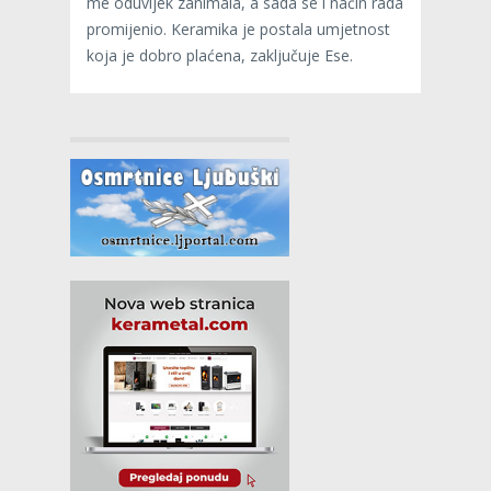
me oduvijek zanimala, a sada se i način rada
promijenio. Keramika je postala umjetnost
koja je dobro plaćena, zaključuje Ese.