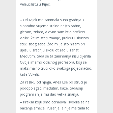
Veleučilištu u Rijeci.
– Oduvijek me zanimala suha gradnja. U
slobodno vrijeme stalno nešto radim,
gletam, zidam, a ovim sam htio proširiti
vidike. Želim steći znanje, praksu i iskustvo
steći zbog sebe. Žao mi je što nisam pri
upisu u srednju školu otišao u zanat.
Međutim, tada se ta zanimanja nisu cijenila.
Ovdje imamo odličnog profesora, koji se
maksimalno trudi oko svakoga pojedinačno,
kaže Vukelić.
Za razliku od njega, Anes Ese po struci je
podopolagač, međutim, kaže, tadašnji
program i nije mu dao velika znanja.
– Praksa koju smo odrađivali svodila se na
bacanje smeća i rušenje, a nije me tada to