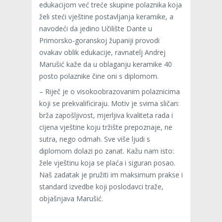
edukacijom već treće skupine polaznika koja
želi steći vještine postavljanja keramike, a
navodeći da jedino Učilište Dante u
Primorsko-goranskoj županiji provodi
ovakav oblik edukacije, ravnatelj Andrej
Marušić kaže da u oblaganju keramike 40
posto polaznike čine oni s diplomom.
– Riječ je o visokoobrazovanim polaznicima
koji se prekvalificiraju. Motiv je svima sličan:
brža zapošljivost, mjerljiva kvaliteta rada i
cijena vještine koju tržište prepoznaje, ne
sutra, nego odmah. Sve više ljudi s
diplomom dolazi po zanat. Kažu nam isto:
žele vještinu koja se plaća i siguran posao.
Naš zadatak je pružiti im maksimum prakse i
standard izvedbe koji poslodavci traže,
objašnjava Marušić.