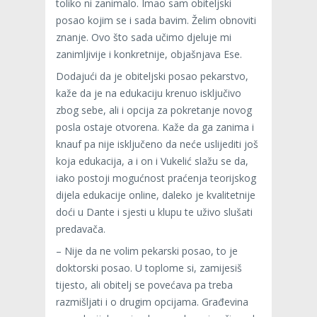
toliko ni zanimalo. Imao sam obiteljski
posao kojim se i sada bavim. Želim obnoviti
znanje. Ovo što sada učimo djeluje mi
zanimljivije i konkretnije, objašnjava Ese.
Dodajući da je obiteljski posao pekarstvo,
kaže da je na edukaciju krenuo isključivo
zbog sebe, ali i opcija za pokretanje novog
posla ostaje otvorena. Kaže da ga zanima i
knauf pa nije isključeno da neće uslijediti još
koja edukacija, a i on i Vukelić slažu se da,
iako postoji mogućnost praćenja teorijskog
dijela edukacije online, daleko je kvalitetnije
doći u Dante i sjesti u klupu te uživo slušati
predavača.
– Nije da ne volim pekarski posao, to je
doktorski posao. U toplome si, zamijesiš
tijesto, ali obitelj se povećava pa treba
razmišljati i o drugim opcijama. Građevina