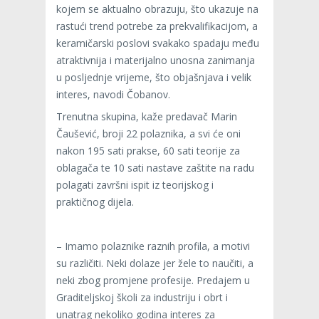
kojem se aktualno obrazuju, što ukazuje na
rastući trend potrebe za prekvalifikacijom, a
keramičarski poslovi svakako spadaju među
atraktivnija i materijalno unosna zanimanja
u posljednje vrijeme, što objašnjava i velik
interes, navodi Čobanov.
Trenutna skupina, kaže predavač Marin
Čaušević, broji 22 polaznika, a svi će oni
nakon 195 sati prakse, 60 sati teorije za
oblagača te 10 sati nastave zaštite na radu
polagati završni ispit iz teorijskog i
praktičnog dijela.
– Imamo polaznike raznih profila, a motivi
su različiti. Neki dolaze jer žele to naučiti, a
neki zbog promjene profesije. Predajem u
Graditeljskoj školi za industriju i obrt i
unatrag nekoliko godina interes za