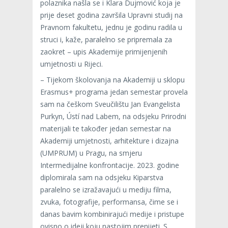
polaznika našla se i Klara Dujmović koja je
prije deset godina završila Upravni studij na
Pravnom fakultetu, jednu je godinu radila u
struci i, kaže, paralelno se pripremala za
zaokret – upis Akademije primijenjenih
umjetnosti u Rijeci.
– Tijekom školovanja na Akademiji u sklopu
Erasmus+ programa jedan semestar provela
sam na češkom Sveučilištu Jan Evangelista
Purkyn, Ústí nad Labem, na odsjeku Prirodni
materijali te također jedan semestar na
Akademiji umjetnosti, arhitekture i dizajna
(UMPRUM) u Pragu, na smjeru
Intermedijalne konfrontacije. 2023. godine
diplomirala sam na odsjeku Kiparstva
paralelno se izražavajući u mediju filma,
zvuka, fotografije, performansa, čime se i
danas bavim kombinirajući medije i pristupe
ovisno o ideji koju nastojim prenijeti. S