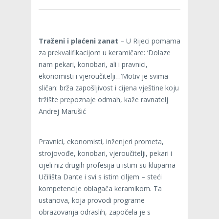
Traženi i plaćeni zanat
– U Rijeci pomama
za prekvalifikacijom u keramičare: ‘Dolaze
nam pekari, konobari, ali i pravnici,
ekonomisti i vjeroučitelji…’
Motiv je svima
sličan: brža zapošljivost i cijena vještine koju
tržište prepoznaje odmah, kaže ravnatelj
Andrej Marušić
Pravnici, ekonomisti, inženjeri prometa,
strojovođe, konobari, vjeroučitelji, pekari i
cijeli niz drugih profesija u istim su klupama
Učilišta Dante i svi s istim ciljem – steći
kompetencije oblagača keramikom. Ta
ustanova, koja provodi programe
obrazovanja odraslih, započela je s