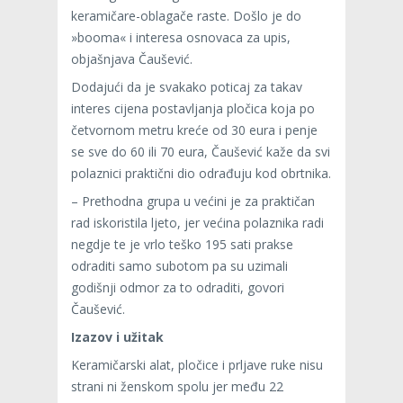
keramičare-oblagače raste. Došlo je do
»booma« i interesa osnovaca za upis,
objašnjava Čaušević.
Dodajući da je svakako poticaj za takav
interes cijena postavljanja pločica koja po
četvornom metru kreće od 30 eura i penje
se sve do 60 ili 70 eura, Čaušević kaže da svi
polaznici praktični dio odrađuju kod obrtnika.
– Prethodna grupa u većini je za praktičan
rad iskoristila ljeto, jer većina polaznika radi
negdje te je vrlo teško 195 sati prakse
odraditi samo subotom pa su uzimali
godišnji odmor za to odraditi, govori
Čaušević.
Izazov i užitak
Keramičarski alat, pločice i prljave ruke nisu
strani ni ženskom spolu jer među 22