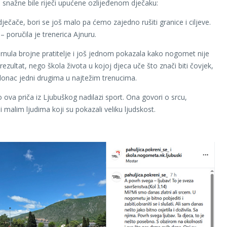
snažne bile riječi upućene ozlijeđenom dječaku:
ječače, bori se još malo pa ćemo zajedno rušiti granice i ciljeve.
 poručila je trenerica Ajnuru.
irnula brojne pratitelje i još jednom pokazala kako nogomet nije
rezultat, nego škola života u kojoj djeca uče što znači biti čovjek,
oslonac jedni drugima u najtežim trenucima.
 ova priča iz Ljubuškog nadilazi sport. Ona govori o srcu,
i malim ljudima koji su pokazali veliku ljudskost.