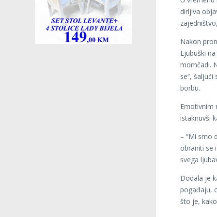
dirljiva ob
zajedništvo,
Nakon prome
Ljubuški na 
momčadi. Na
se“, šaljuć
borbu.
Emotivnim r
istaknuvši 
– “Mi smo da
obraniti se 
svega ljubav
Dodala je k
pogađaju, os
što je, kako