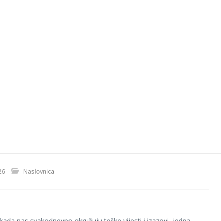
26
Naslovnica
ada nas svakodnevno okružuju teške vijesti i izazovi, jedna