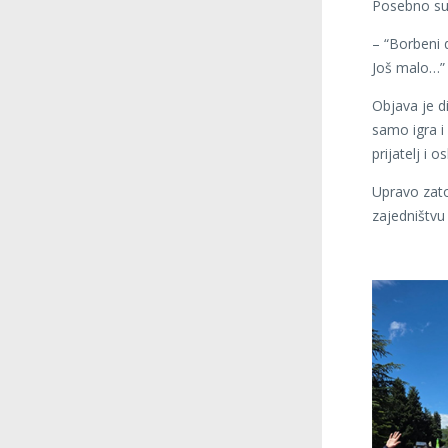
Posebno su 
– “Borbeni d
Još malo…” –
Objava je d
samo igra i 
prijatelj i 
Upravo zato
zajedništvu 