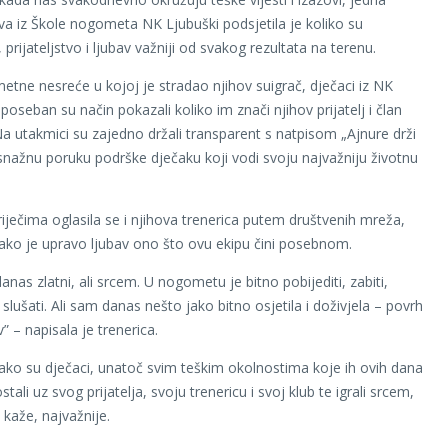
java iz Škole nogometa NK Ljubuški podsjetila je koliko su
 prijateljstvo i ljubav važniji od svakog rezultata na terenu.
tne nesreće u kojoj je stradao njihov suigrač, dječaci iz NK
poseban su način pokazali koliko im znači njihov prijatelj i član
 utakmici su zajedno držali transparent s natpisom „Ajnure drži
i snažnu poruku podrške dječaku koji vodi svoju najvažniju životnu
iječima oglasila se i njihova trenerica putem društvenih mreža,
kako je upravo ljubav ono što ovu ekipu čini posebnom.
nas zlatni, ali srcem. U nogometu je bitno pobijediti, zabiti,
i slušati. Ali sam danas nešto jako bitno osjetila i doživjela – povrh
” – napisala je trenerica.
ako su dječaci, unatoč svim teškim okolnostima koje ih ovih dana
tali uz svog prijatelja, svoju trenericu i svoj klub te igrali srcem,
 kaže, najvažnije.