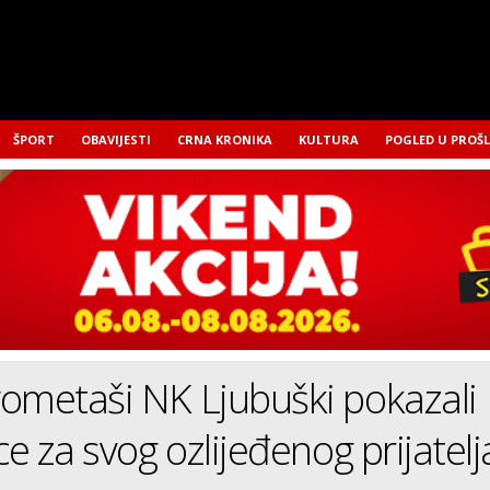
ŠPORT
OBAVIJESTI
CRNA KRONIKA
KULTURA
POGLED U PROŠ
ometaši NK Ljubuški pokazali
ce za svog ozlijeđenog prijatelj