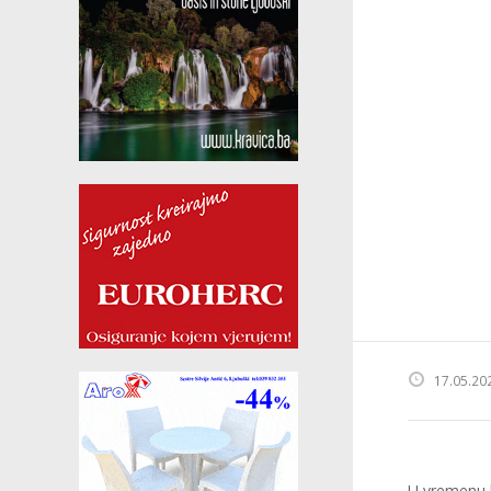
17.05.20
U vremenu k