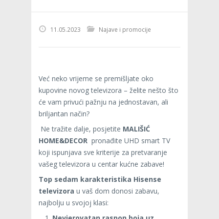
11.05.2023
Najave i promocije
Već neko vrijeme se premišljate oko
kupovine novog televizora – želite nešto što
će vam privući pažnju na jednostavan, ali
briljantan način?
Ne tražite dalje, posjetite
MALIŠIĆ
HOME&DECOR
pronađite UHD smart TV
koji ispunjava sve kriterije za pretvaranje
vašeg televizora u centar kućne zabave!
Top
sedam karakteristika Hisense
televizora
u vaš dom donosi zabavu,
najbolju u svojoj klasi:
Nevjerovatan raspon boja uz