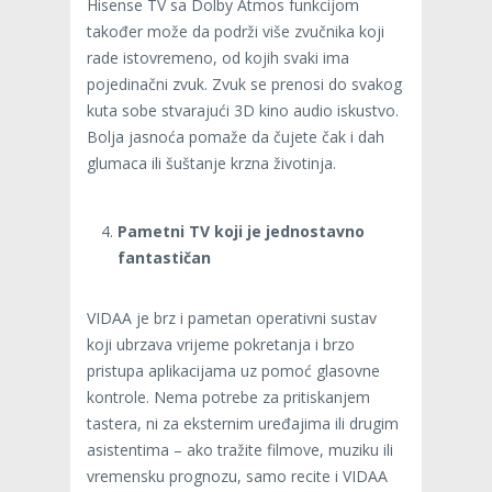
Hisense TV sa Dolby Atmos funkcijom
također može da podrži više zvučnika koji
rade istovremeno, od kojih svaki ima
pojedinačni zvuk. Zvuk se prenosi do svakog
kuta sobe stvarajući 3D kino audio iskustvo.
Bolja jasnoća pomaže da čujete čak i dah
glumaca ili šuštanje krzna životinja.
Pametni TV koji je jednostavno
fantastičan
VIDAA je brz i pametan operativni sustav
koji ubrzava vrijeme pokretanja i brzo
pristupa aplikacijama uz pomoć glasovne
kontrole. Nema potrebe za pritiskanjem
tastera, ni za eksternim uređajima ili drugim
asistentima – ako tražite filmove, muziku ili
vremensku prognozu, samo recite i VIDAA