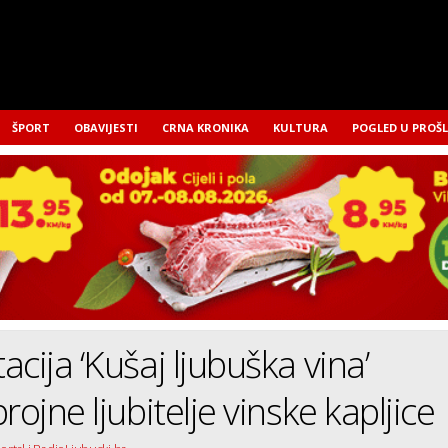
ŠPORT
OBAVIJESTI
CRNA KRONIKA
KULTURA
POGLED U PROŠ
cija ‘Kušaj ljubuška vina’
rojne ljubitelje vinske kapljice