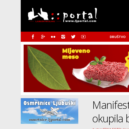
DRUŠTVO
Manifesta
okupila b