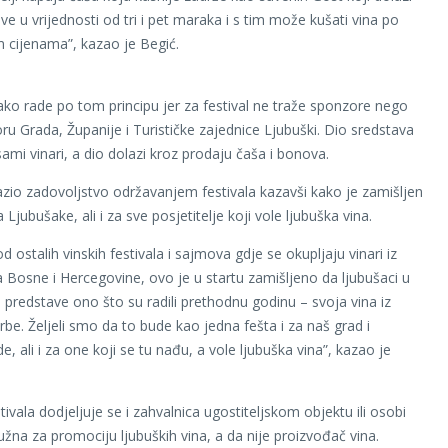
e u vrijednosti od tri i pet maraka i s tim može kušati vina po
cijenama”, kazao je Begić.
ko rade po tom principu jer za festival ne traže sponzore nego
ru Grada, Županije i Turističke zajednice Ljubuški. Dio sredstava
sami vinari, a dio dolazi kroz prodaju čaša i bonova.
razio zadovoljstvo održavanjem festivala kazavši kako je zamišljen
 Ljubušake, ali i za sve posjetitelje koji vole ljubuška vina.
od ostalih vinskih festivala i sajmova gdje se okupljaju vinari iz
va Bosne i Hercegovine, ovo je u startu zamišljeno da ljubušaci u
predstave ono što su radili prethodnu godinu – svoja vina iz
be. Željeli smo da to bude kao jedna fešta i za naš grad i
, ali i za one koji se tu nađu, a vole ljubuška vina”, kazao je
ivala dodjeljuje se i zahvalnica ugostiteljskom objektu ili osobi
lužna za promociju ljubuških vina, a da nije proizvođač vina.