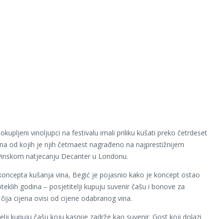
okupljeni vinoljupci na festivalu imali priliku kušati preko četrdeset
ina od kojih je njih četrnaest nagrađeno na najprestižnijem
vinskom natjecanju Decanter u Londonu.
 koncepta kušanja vina, Begić je pojasnio kako je koncept ostao
roteklih godina – posjetitelji kupuju suvenir čašu i bonove za
čija cijena ovisi od cijene odabranog vina.
telji kupuju čašu koju kasnije zadrže kao suvenir. Gost koji dolazi