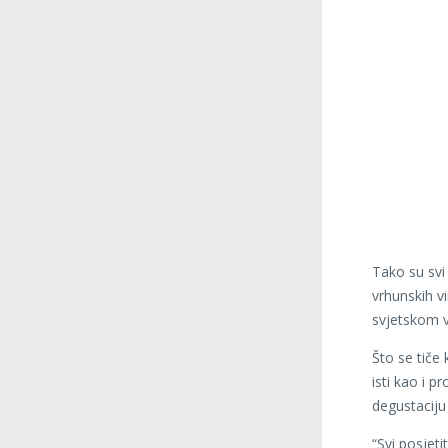
Tako su svi 
vrhunskih v
svjetskom 
Što se tiče
isti kao i p
degustaciju 
“Svi posjeti