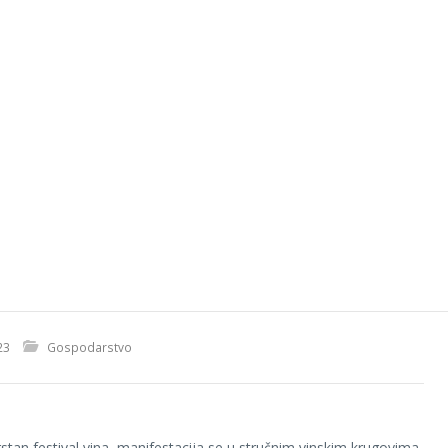
23
Gospodarstvo
stan festival vina, manifestacija se u stručnim vinskim krugovima