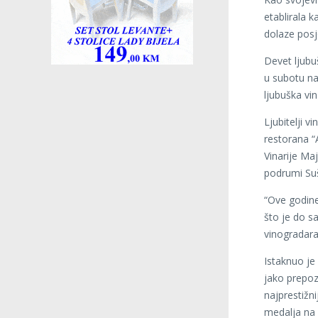
etablirala k
dolaze posje
Devet ljubu
u subotu na
ljubuška vin
Ljubitelji v
restorana “A
Vinarije Maj
podrumi Suša
“Ove godine
što je do sa
vinogradara
Istaknuo je
jako prepozn
najprestižn
medalja na 