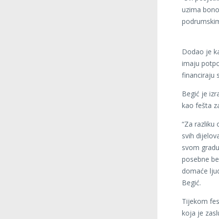
uzima bonov
podrumskim 
Dodao je ka
imaju potpo
financiraju 
Begić je iz
kao fešta za
“Za razliku 
svih dijelo
svom gradu 
posebne ber
domaće ljude
Begić.
Tijekom fest
koja je zas