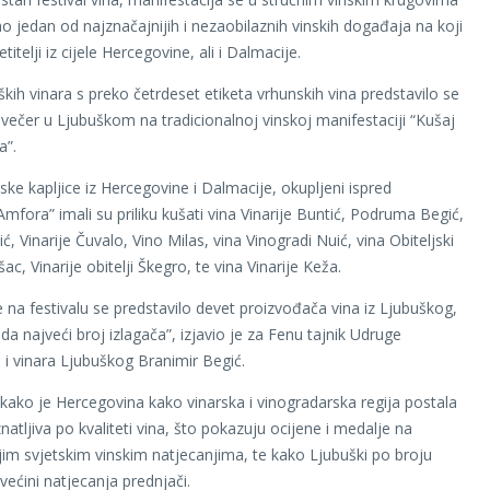
ao jedan od najznačajnijih i nezaobilaznih vinskih događaja na koji
titelji iz cijele Hercegovine, ali i Dalmacije.
ških vinara s preko četrdeset etiketa vrhunskih vina predstavilo se
večer u Ljubuškom na tradicionalnoj vinskoj manifestaciji “Kušaj
a”.
inske kapljice iz Hercegovine i Dalmacije, okupljeni ispred
mfora” imali su priliku kušati vina Vinarije Buntić, Podruma Begić,
ić, Vinarije Čuvalo, Vino Milas, vina Vinogradi Nuić, vina Obiteljski
c, Vinarije obitelji Škegro, te vina Vinarije Keža.
 na festivalu se predstavilo devet proizvođača vina iz Ljubuškog,
da najveći broj izlagača”, izjavio je za Fenu tajnik Udruge
 i vinara Ljubuškog Branimir Begić.
 kako je Hercegovina kako vinarska i vinogradarska regija postala
atljiva po kvaliteti vina, što pokazuju ocijene i medalje na
ijim svjetskim vinskim natjecanjima, te kako Ljubuški po broju
većini natjecanja prednjači.