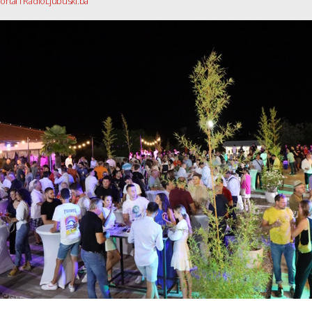
ortal i RadioLjubuski.ba