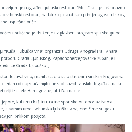
poveljom je nagrađen ljubuški restoran “Most” koji je još odavno
ao vrhunski restoran, nadaleko poznat kao primjer ugostiteljskog
jedne uspješne priče.
večeri upriličeno je druženje uz glazbeni program splitske grupe
ju “Kušaj ljubuška vina” organizira Udruge vinogradara i vinara
z potporu Grada Ljubuškog, Zapadnohercegovačke županije i
zajednice Grada Ljubuškog.
stan festival vina, manifestacija se u stručnim vinskim krugovima
ao jedan od najznačajnijih i nezaobilaznih vinskih događaja na koji
titelji iz cijele Hercegovine, ali i Dalmacije.
 ljepote, kulturnu baštinu, razne sportske outdoor aktivnosti,
 je, a samim time i vrhunska ljubuška vina, ono čime su gosti
evljeni prilikom posjeta.