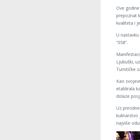
Ove godine 
prepoznat k
kvaliteta i 
U nastavku 
“058”.
Manifestaci
Ljubuški, u
Turističke 
Kao svojevr
etablirala k
dolaze posje
Uz prirodne
kulinarstvo
najviše oduš