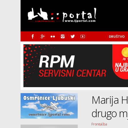
DRUŠTVO
Marija H
drugo m
Frontal.ba