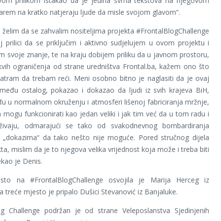
vom prilikom istakao da je jedina svrha tekstova na njegovom
arem na kratko natjeraju ljude da misle svojom glavom“.
a želim da se zahvalim nositeljima projekta #FrontalBlogChallenge
 prilici da se priključim i aktivno sudjelujem u ovom projektu i
im svoje znanje, te na kraju dobijem priliku da u javnom prostoru,
kvih ograničenja od strane uredništva Frontal.ba, kažem ono što
atram da trebam reći. Meni osobno bitno je naglasiti da je ovaj
zmeđu ostalog, pokazao i dokazao da ljudi iz svih krajeva BiH,
u u normalnom okruženju i atmosferi lišenoj fabriciranja mržnje,
mogu funkcionirati kao jedan veliki i jak tim već da u tom radu i
živaju, odmarajući se tako od svakodnevnog bombardiranja
i „dokazima“ da tako nešto nije moguće. Pored stručnog dijela
a, mislim da je to njegova velika vrijednost koja može i treba biti
ekao je Denis.
to na #FrontalBlogChallenge osvojila je Marija Herceg iz
a treće mjesto je pripalo Dušici Stevanović iz Banjaluke.
og Challenge podržan je od strane Veleposlanstva Sjedinjenih