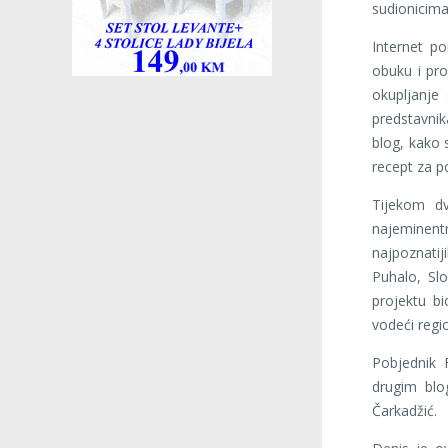
sudionicima
Internet po
obuku i pro
okupljanje
predstavnika
blog, kako s
recept za po
Tijekom dv
najeminent
najpoznati
Puhalo, Slo
projektu bi
vodeći regio
Pobjednik F
drugim blo
Čarkadžić.