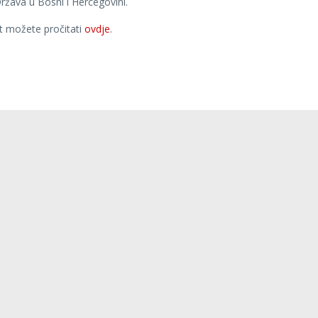
ržava u Bosni i Hercegovini.
st možete pročitati
ovdje
.