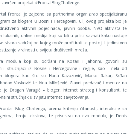
 završen projekat #FrontalBlogChallenge.
rtal Frontal je zajedno sa partnerima organizirao specijaliziranu
gram za blogere u Bosni i Hercegovini. Cilj ovog projekta bio je
 društveno aktivnih pojedinaca, javnih osoba, NVO aktivista te
 lokalnih, online medija koji su bili u prilici saznati kako nastaje
e stvara sadržaj od kojeg može profitirati te postoji li jedinstven
stizanje viralnosti u svijetu društvenih mreža.
a modula koji su održani na Kozari i Jahorini, govorili su
niji stručnjaci iz Bosne i Hercegovine i regije, kao i neki od
jih blogera kao što su Hana Kazazović, Marko Rakar, Srđan
bodan Vasković te Irina Milošević. Glavni predavač i mentor na
o je Dragan Varagić – bloger, internet strateg i konsultant, te
nalni stručnjak u svijetu internet savjetovanja.
rontal Blog Challenga, prema kriteriju čitanosti, interakcije sa
gerima, broju tekstova, te prisustvu na dva modula, je Denis