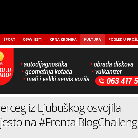
ŠPORT
OBAVIJESTI
CRNA KRONIKA
KULTURA
POGLED U PROŠ
erceg iz Ljubuškog osvojila
jesto na #FrontalBlogChalleng