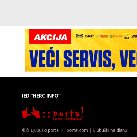
IED “HERC INFO”
®© Ljubuški portal – ljportal.com | Ljubuški na dlanu