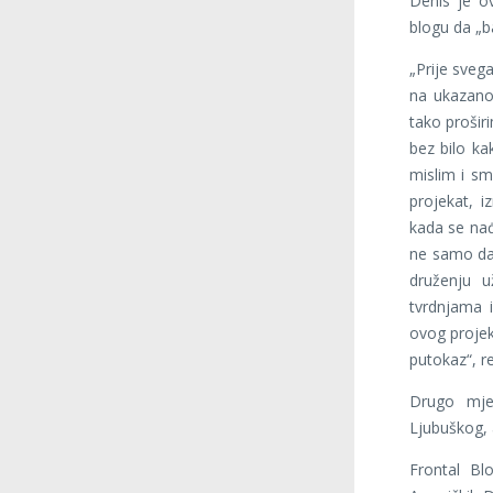
Denis je o
blogu da „b
„Prije sveg
na ukazanoj
tako prošir
bez bilo ka
mislim i sm
projekat, i
kada se nađ
ne samo da 
druženju u
tvrdnjama 
ovog projekt
putokaz“, r
Drugo mjes
Ljubuškog, 
Frontal Bl