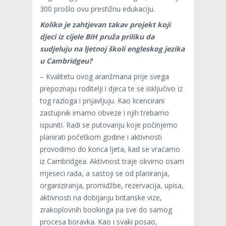
300 prošlo ovu prestižnu edukaciju.
Koliko je zahtjevan takav projekt koji
djeci iz cijele BiH pruža priliku da
sudjeluju na ljetnoj školi engleskog jezika
u Cambridgeu?
– Kvalitetu ovog aranžmana prije svega
prepoznaju roditelji i djeca te se isključivo iz
tog razloga i prijavljuju. Kao licencirani
zastupnik imamo obveze i njih trebamo
ispuniti. Radi se putovanju koje počinjemo
planirati početkom godine i aktivnosti
provodimo do konca ljeta, kad se vraćamo
iz Cambridgea. Aktivnost traje okvirno osam
mjeseci rada, a sastoji se od planiranja,
organiziranja, promidžbe, rezervacija, upisa,
aktivnosti na dobijanju britanske vize,
zrakoplovnih bookinga pa sve do samog
procesa boravka. Kao i svaki posao,