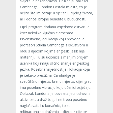
svijeta je nezaboravno. Druženja, obilasci,
Cambridge, London i ostala mjesta, to je
nešto što im ostaje u sjećanju cijelog života,
ali i donosi brojne benefite u budućnosti.
Cijeli program dodanu vrijednost ostvaruje
kroz nekoliko ključnih elemenata.
Prvenstveno, edukacija koju provode je
profesori Studia Cambridge s iskustvom u
radu s djecom kojima engleski jezik nije
materinji. Tu su učionice s manjim brojem
učenika koji imaju slično znanje engleskog
jezika. Posebna vrijednost je i lokacija koja
je itekako prestižna. Cambridge je
sveučilišno mjesto, brend mjesto, cijeli grad
ima posebnu vibraciju koju učenici osjećaju.
Obilazak Londona je obvezna jednodnevna
aktivnost, a draž toga i ne treba posebno
naglašavati. I u konačnici, to su
mltinacionalna druženja – djeca iz cijelog