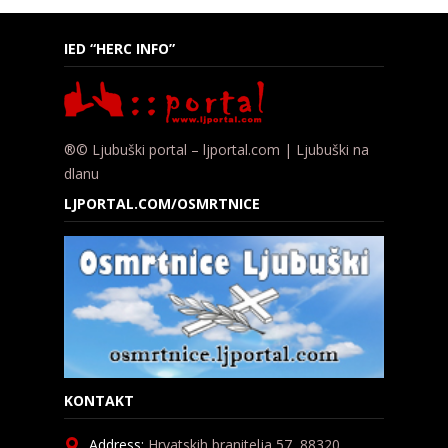
IED “HERC INFO”
®© Ljubuški portal – ljportal.com | Ljubuški na
dlanu
LJPORTAL.COM/OSMRTNICE
KONTAKT
Address:
Hrvatskih branitelja 57, 88320