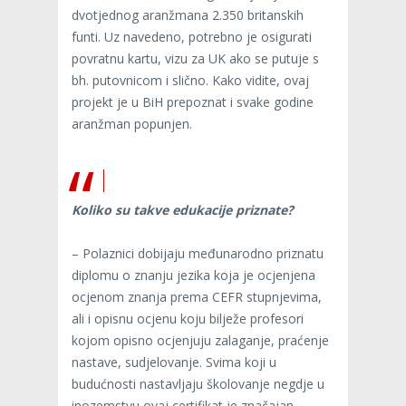
dvotjednog aranžmana 2.350 britanskih
funti. Uz navedeno, potrebno je osigurati
povratnu kartu, vizu za UK ako se putuje s
bh. putovnicom i slično. Kako vidite, ovaj
projekt je u BiH prepoznat i svake godine
aranžman popunjen.
Koliko su takve edukacije priznate?
– Polaznici dobijaju međunarodno priznatu
diplomu o znanju jezika koja je ocjenjena
ocjenom znanja prema CEFR stupnjevima,
ali i opisnu ocjenu koju bilježe profesori
kojom opisno ocjenjuju zalaganje, praćenje
nastave, sudjelovanje. Svima koji u
budućnosti nastavljaju školovanje negdje u
inozemstvu ovaj certifikat je značajan.