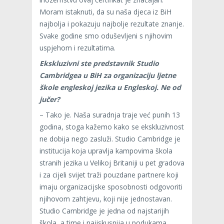
Moram istaknuti, da su naša djeca iz BiH
najbolja i pokazuju najbolje rezultate znanje.
Svake godine smo oduševljeni s njihovim
uspjehom i rezultatima.
Ekskluzivni ste predstavnik Studio
Cambridgea u BiH za organizaciju ljetne
škole engleskoj jezika u Engleskoj. Ne od
jučer?
– Tako je. Naša suradnja traje već punih 13
godina, stoga kažemo kako se ekskluzivnost
ne dobija nego zasluži. Studio Cambridge je
institucija koja upravlja kampovima škola
stranih jezika u Velikoj Britaniji u pet gradova
i za cijeli svijet traži pouzdane partnere koji
imaju organizacijske sposobnosti odgovoriti
njihovom zahtjevu, koji nije jednostavan.
Studio Cambridge je jedna od najstarijih
škola, a time i najiskusnija u podukama