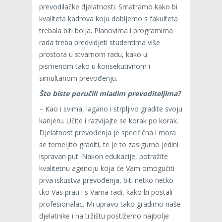
prevodilačke djelatnosti. Smatramo kako bi
kvaliteta kadrova koju dobijemo s fakulteta
trebala biti bolja. Planovima i programima
rada treba predvidjeti studentima više
prostora u stvarnom radu, kako u
pismenom tako u konsekutivnom i
simultanom prevođenju.
Što biste poručili mladim prevoditeljima?
– Kao i svima, lagano i strpljivo gradite svoju
karijeru. Učite i razvijajte se korak po korak.
Djelatnost prevođenja je specifična i mora
se temeljito graditi, te je to zasigurno jedini
ispravan put. Nakon edukacije, potražite
kvalitetnu agenciju koja će Vam omogućiti
prva iskustva prevođenja, biti netko netko
tko Vas prati i s Vama radi, kako bi postali
profesionalac. Mi upravo tako gradimo naše
djelatnike i na tržištu postižemo najbolje