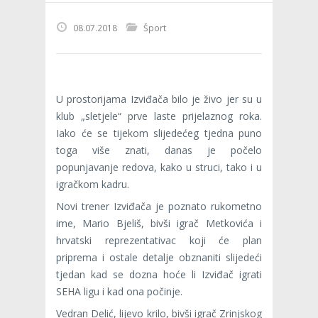
08.07.2018
Šport
U prostorijama Izviđača bilo je živo jer su u
klub „sletjele“ prve laste prijelaznog roka.
Iako će se tijekom slijedećeg tjedna puno
toga više znati, danas je počelo
popunjavanje redova, kako u struci, tako i u
igračkom kadru.
Novi trener Izviđača je poznato rukometno
ime, Mario Bjeliš, bivši igrač Metkovića i
hrvatski reprezentativac koji će plan
priprema i ostale detalje obznaniti slijedeći
tjedan kad se dozna hoće li Izviđač igrati
SEHA ligu i kad ona počinje.
Vedran Delić, lijevo krilo, bivši igrač Zrinjskog