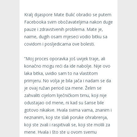
Kralj dijaspore Mate Bulić obradio se putem
Facebooka svim obožavateljima nakon duge
pauze i zdravstvenih problema. Mate je,
naime, dugih osam mjeseci vodio bitku sa
covidom i posljedicama ove bolesti.
”Moj proces oporavka još uvijek traje, ali
konačno mogu reći da ide nabolje. Nije ovo
laka bitka, uvidio sam to na vlastitom
primjeru. No volja je bila jača i nadam se da
je ovaj ružan period iza mene. Želim se
zahvaliti cijelom liječničkom timu, koji nije
odustajao od mene, ni kad su šanse bile
gotovo nikakve. Hvala svima vama, znanim i
neznanim, koji ste slali poruke ohrabrenja,
koji ste zvali i raspitivali se, koji ste molili za
mene. Hvala i što ste u ovom svemu