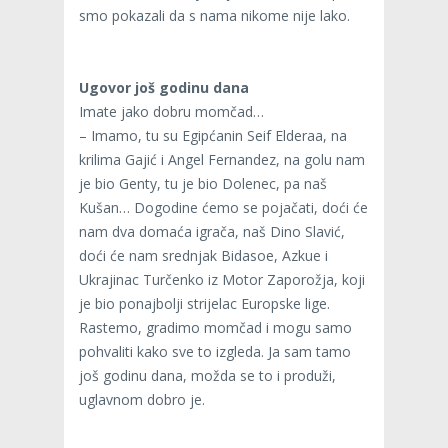
smo pokazali da s nama nikome nije lako.
Ugovor još godinu dana
Imate jako dobru momčad…
– Imamo, tu su Egipćanin Seif Elderaa, na
krilima Gajić i Angel Fernandez, na golu nam
je bio Genty, tu je bio Dolenec, pa naš
Kušan… Dogodine ćemo se pojačati, doći će
nam dva domaća igrača, naš Dino Slavić,
doći će nam srednjak Bidasoe, Azkue i
Ukrajinac Turčenko iz Motor Zaporožja, koji
je bio ponajbolji strijelac Europske lige.
Rastemo, gradimo momčad i mogu samo
pohvaliti kako sve to izgleda. Ja sam tamo
još godinu dana, možda se to i produži,
uglavnom dobro je.