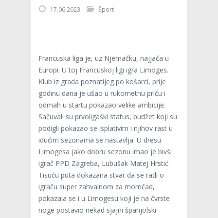
17.06.2023
Šport
Francuska liga je, uz Njemačku, najjača u
Europi. U toj Francuskoj ligi igra Limoges.
Klub iz grada poznatijeg po košarci, prije
godinu dana je ušao u rukometnu priču i
odmah u startu pokazao velike ambicije.
Sačuvali su prvoligaški status, budžet koji su
podigli pokazao se isplativim i njihov rast u
idućim sezonama se nastavlja. U dresu
Limogesa jako dobru sezonu imao je bivši
igrač PPD Zagreba, Lubušak Matej Hrstić.
Tisuću puta dokazana stvar da se radi o
igraču super zahvalnom za momčad,
pokazala se i u Limogesu koji je na čvrste
noge postavio nekad sjajni španjolski