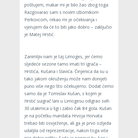
poštujem, makar mi je bilo žao zbog toga.
Razgovarao sam s novim izbornikom
Perkovcom, rekao mi je očekivanja i
vjerujem da će to biti jako dobro – zaključio
je Matej Hrstić.
Zanimljiv nam je taj Limoges, jer ćemo
sljedeće sezone tamo imati tri igrača –
Hrstića, Kušana i Slavića. Činjenica da su u
tako jakom okruženju može nam donijeti
puno više nego što očekujemo. Dodat ćemo
samo da je Tomislav Kušan, s kojim je
Hrstić suigrač lani u Limogesu odigrao svih
30 utakmica u ligi i zabio čak 84 gola. Kušan
je na početku mandata Hrvoja Horvata
trebao biti osvježenje, ali ga je prvo ozljeda
udaljila od reprezentacije, nakon toga više
nije dobio priliku. Sada je ponovo tu, kao i