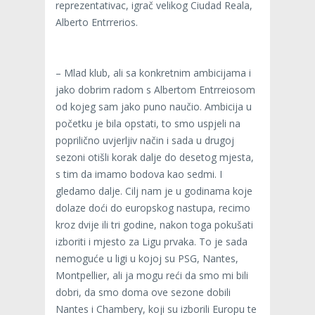
reprezentativac, igrač velikog Ciudad Reala,
Alberto Entrrerios.
– Mlad klub, ali sa konkretnim ambicijama i
jako dobrim radom s Albertom Entrreiosom
od kojeg sam jako puno naučio. Ambicija u
početku je bila opstati, to smo uspjeli na
poprilično uvjerljiv način i sada u drugoj
sezoni otišli korak dalje do desetog mjesta,
s tim da imamo bodova kao sedmi. I
gledamo dalje. Cilj nam je u godinama koje
dolaze doći do europskog nastupa, recimo
kroz dvije ili tri godine, nakon toga pokušati
izboriti i mjesto za Ligu prvaka. To je sada
nemoguće u ligi u kojoj su PSG, Nantes,
Montpellier, ali ja mogu reći da smo mi bili
dobri, da smo doma ove sezone dobili
Nantes i Chambery, koji su izborili Europu te