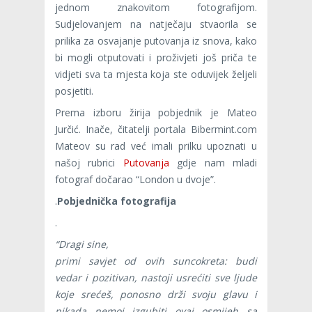
jednom znakovitom fotografijom.
Sudjelovanjem na natječaju stvaorila se
prilika za osvajanje putovanja iz snova, kako
bi mogli otputovati i proživjeti još priča te
vidjeti sva ta mjesta koja ste oduvijek željeli
posjetiti.
Prema izboru žirija pobjednik je Mateo
Jurčić. Inače, čitatelji portala Bibermint.com
Mateov su rad već imali prilku upoznati u
našoj rubrici
Putovanja
gdje nam mladi
fotograf dočarao “London u dvoje”.
.
Pobjednička fotografija
.
“Dragi sine,
primi savjet od ovih suncokreta: budi
vedar i pozitivan, nastoji usrećiti sve ljude
koje srećeš, ponosno drži svoju glavu i
nikada nemoj izgubiti ovaj osmijeh sa