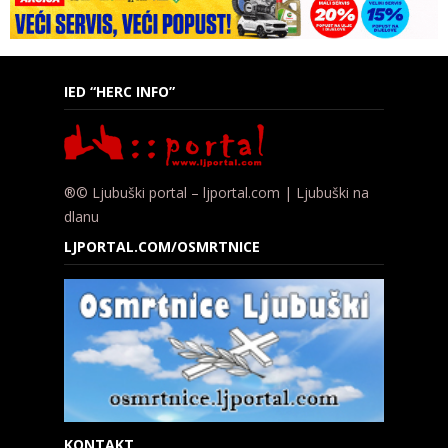
IED “HERC INFO”
®© Ljubuški portal – ljportal.com | Ljubuški na
dlanu
LJPORTAL.COM/OSMRTNICE
KONTAKT