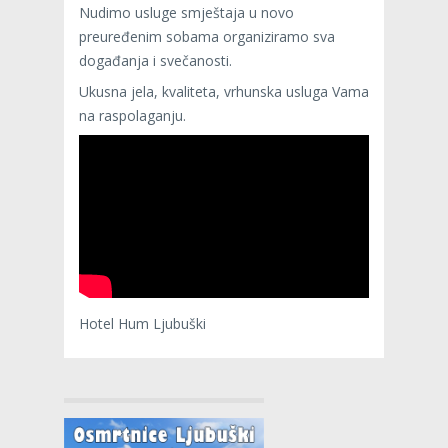
Nudimo usluge smještaja u novo
preuređenim sobama organiziramo sva
događanja i svečanosti.
Ukusna jela, kvaliteta, vrhunska usluga Vama
na raspolaganju.
Hotel Hum Ljubuški