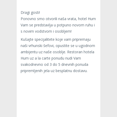
Dragi gosti!
Ponovno smo otvorili naša vrata, hotel Hum
Vam se predstavlja u potpuno novom ruhu i
s novim vodstvom i osobljem!
Kušajte specijalitete koje vam pripremaju
naši vrhunski šefovi, opustite se u ugodnom
ambijentu uz naše osoblje. Restoran hotela
Hum uz a la carte ponudu nudi Vam
svakodnevno od 3 do 5 dnevnih ponuda
pripremljenih jela uz besplatnu dostavu.