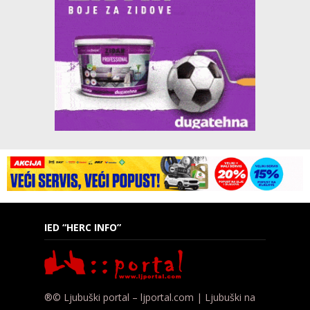
IED “HERC INFO”
®© Ljubuški portal – ljportal.com | Ljubuški na