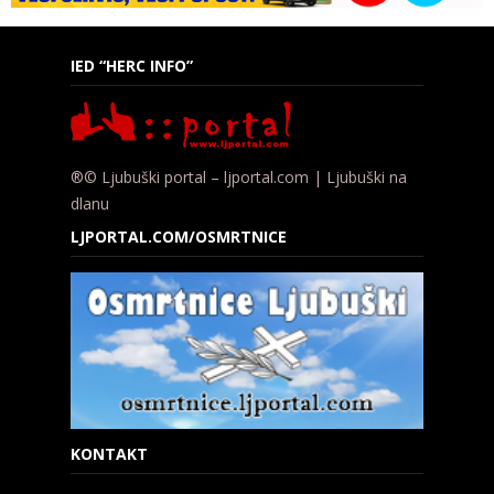
IED “HERC INFO”
®© Ljubuški portal – ljportal.com | Ljubuški na
dlanu
LJPORTAL.COM/OSMRTNICE
KONTAKT