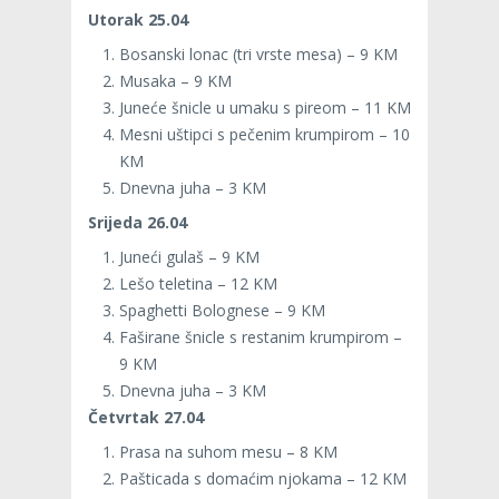
Utorak 25.04
Bosanski lonac (tri vrste mesa) – 9 KM
Musaka – 9 KM
Juneće šnicle u umaku s pireom – 11 KM
Mesni uštipci s pečenim krumpirom – 10
KM
Dnevna juha – 3 KM
Srijeda 26.04
Juneći gulaš – 9 KM
Lešo teletina – 12 KM
Spaghetti Bolognese – 9 KM
Faširane šnicle s restanim krumpirom –
9 KM
Dnevna juha – 3 KM
Četvrtak 27.04
Prasa na suhom mesu – 8 KM
Pašticada s domaćim njokama – 12 KM