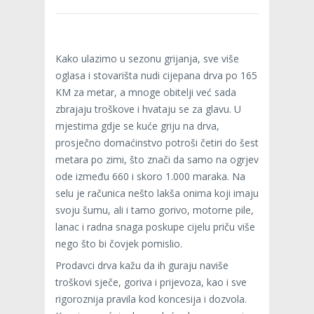
Kako ulazimo u sezonu grijanja, sve više
oglasa i stovarišta nudi cijepana drva po 165
KM za metar, a mnoge obitelji već sada
zbrajaju troškove i hvataju se za glavu. U
mjestima gdje se kuće griju na drva,
prosječno domaćinstvo potroši četiri do šest
metara po zimi, što znači da samo na ogrjev
ode između 660 i skoro 1.000 maraka. Na
selu je računica nešto lakša onima koji imaju
svoju šumu, ali i tamo gorivo, motorne pile,
lanac i radna snaga poskupe cijelu priču više
nego što bi čovjek pomislio.
Prodavci drva kažu da ih guraju naviše
troškovi sječe, goriva i prijevoza, kao i sve
rigoroznija pravila kod koncesija i dozvola.