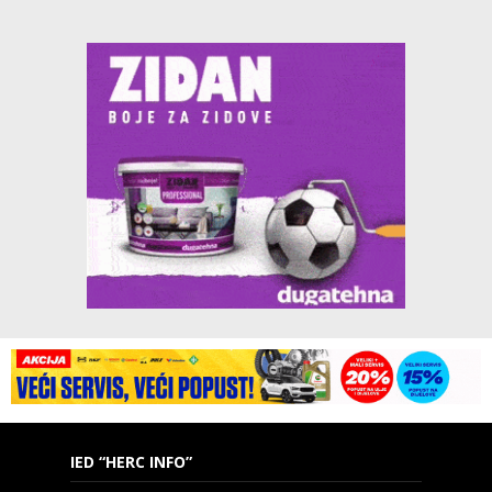
IED “HERC INFO”