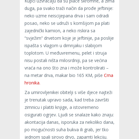
Kupci uzvraćaju da su plaće skromne, a zima
duga, pa svako traži način da prođe jeftinije:
neko uzme neiscijepana drva i sam odradi
posao, neko se udruži s komšijom pa plati
zajednički kamion, a neko riskira sa
“svježim” drvetom koje je jeftinije, pa poslije
ispašta s vlagom u dimnjaku i slabijom
toplotom. U međuvremenu, pelet i struja
nisu postali ništa milosrdniji, pa se većina
vraća na ono što zna i može kontrolirati –
na metar drva, makar bio 165 KM, piše
Crna
hronika.
Za umirovljenikei obitelji s više djece najteži
je trenutak upravo sada, kad treba završiti
zimnicu i platiti knjige, a istovremeno
osigurati ogrjev. Ljudi se snalaze kako znaju:
akontacija danas, isporuka za nekoliko dana,
po mogućnosti suha bukva ili grab, jer tko
jednom spali sirovo drvo, zapamti lekciju.