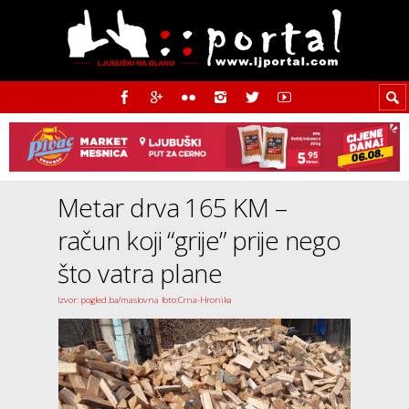
Metar drva 165 KM –
račun koji “grije” prije nego
što vatra plane
Izvor: pogled.ba/maslovna foto:Crna-Hronika