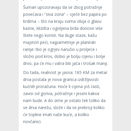
Šumari upozoravaju da se zbog potražnje
povećava i “siva zona” – sječe bez papira po
brdima – što na kraju svima obija o glavu:
kazne, klizišta i ogoljena brda donose više
štete nego koristi. Na duge staze, kažu
majstori peći, najpametnije je planirati
ranije: tko je ogrjev naručio u proljeće i
složio pod krov, dobio je bolju cijenu i bolje
drvo, pa će mu i vatra biti jača i trošak manji.
Do tada, realnost je jasna: 165 KM za metar
drva postala je nova granica izdržljivosti
kućnih proračuna. Hoće li cijena još rasti,
zavisi od goriva, potražnje i jeseni kakva
nam bude. A do zime je ostalo tek toliko da
se drva narežu, slože i da se prebroji koliko
će topline imati naše kuće, a koliko
novčanici.