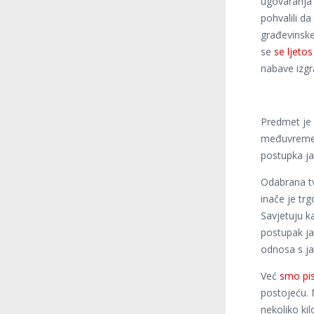
ugovaranja 
pohvalili d
građevinske
se
se ljetos
nabave izgr
Predmet je
međuvremen
postupka ja
Odabrana t
inače je tr
Savjetuju k
postupak ja
odnosa s j
Već
smo pis
postojeću. 
nekoliko ki