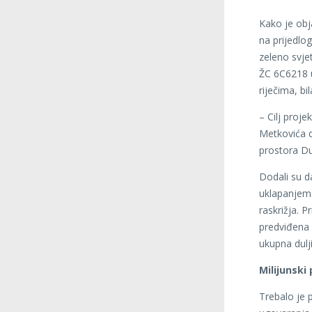
Kako je obj
na prijedlo
zeleno svje
ŽC 6C6218 u
riječima, b
– Cilj proje
Metkovića d
prostora Du
Dodali su d
uklapanjem 
raskrižja. P
predviđena 
ukupna dulj
Milijunski
Trebalo je 