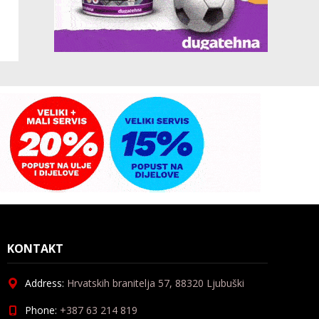
KONTAKT
Address:
Hrvatskih branitelja 57, 88320 Ljubuški
Phone:
+387 63 214 819