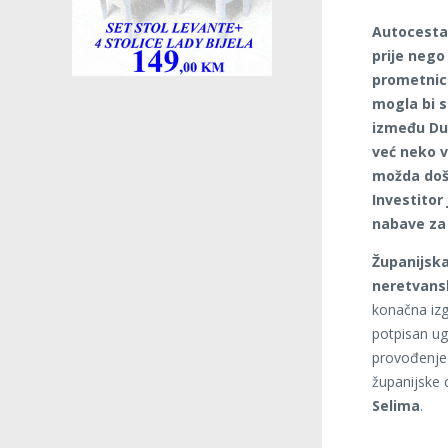
Autocesta 
prije neg
prometnica
mogla bi s
između Du
već neko v
možda doša
Investitor
nabave za
Županijska
neretvans
konačna izg
potpisan u
provođenje 
županijske 
Selima
.