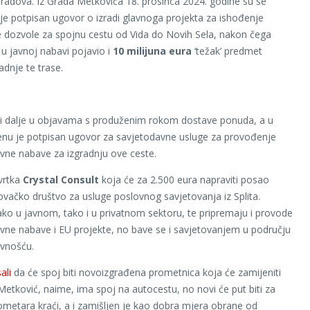
radova. Iz Grada Metkovića 18. prosinca 2024. godine su se
a je potpisan ugovor o izradi glavnoga projekta za ishođenje
 dozvole za spojnu cestu od Vida do Novih Sela, nakon čega
u javnoj nabavi pojavio i
10 milijuna eura
‘težak’ predmet
adnje te trase.
 i dalje u objavama s produženim rokom dostave ponuda, a u
u je potpisan ugovor za savjetodavne usluge za provođenje
vne nabave za izgradnju ove ceste.
vrtka
Crystal Consult
koja će za 2.500 eura napraviti posao
govačko društvo za usluge poslovnog savjetovanja iz Splita.
ako u javnom, tako i u privatnom sektoru, te pripremaju i provode
vne nabave i EU projekte, no bave se i savjetovanjem u području
avnošću.
ali
da će spoj biti novoizgrađena prometnica koja će zamijeniti
Metković, naime, ima spoj na autocestu, no novi će put biti za
lometara kraći, a i zamišljen je kao dobra mjera obrane od