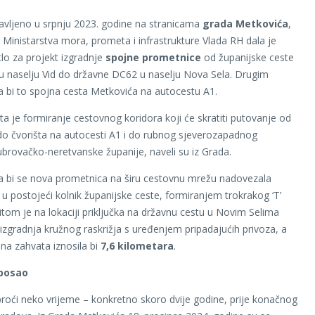
avljeno u srpnju 2023. godine na stranicama
grada Metkovića
,
g Ministarstva mora, prometa i infrastrukture Vlada RH dala je
tlo za projekt izgradnje
spojne prometnice
od županijske ceste
 naselju Vid do državne DC62 u naselju Nova Sela. Drugim
ila bi to spojna cesta Metkovića na autocestu A1.
kta je formiranje cestovnog koridora koji će skratiti putovanje od
o čvorišta na autocesti A1 i do rubnog sjeverozapadnog
brovačko-neretvanske županije, naveli su iz Grada.
a bi se nova prometnica na širu cestovnu mrežu nadovezala
u postojeći kolnik županijske ceste, formiranjem trokrakog ‘T’
ritom je na lokaciji priključka na državnu cestu u Novim Selima
izgradnja kružnog raskrižja s uređenjem pripadajućih privoza, a
ina zahvata iznosila bi
7,6 kilometara
.
 posao
proći neko vrijeme – konkretno skoro dvije godine, prije konačnog