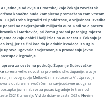
A1 jedna je od dvije u Hrvatskoj koje čekaju završetak
o država konačno bude kompletno premrežena tom vrstom
. Tu još treba izgraditi tri poddtrase, a vrijednost izvedbe
e popeti na nevjerojatnih milijardu eura. Radi se o potezu
brovnika i Metkovića, pri čemu građani potonjeg mjesta
rijeme čekaju dobiti i bolji izlaz na autocestu. Čekanju je
o kraj, jer se čini kao da je odabir izvođača iza ugla.
 je upravo ugovorio savjetovanje o provođenju javne
 postupak izgradnje.
 uprava za ceste na području Županije Dubrovačko-
ke
sprema veliku novost za prometnu sliku županije, a to je
radnja novog spoja Metkovića na autocestu A1. Upravo je
govor s odabranim izvođačem za savjetodavne usluge za
postupka javne nabave za posao izgradnje te trase od
ceste Ž6218 u naselju
Vid
do državne ceste D62 u
Novim