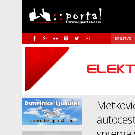
DRUŠTVO
Metković
autocest
sprema 