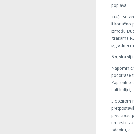
poplava.
Inače se ve
li konačno p
između Dubr
trasama Rud
izgradnja m
Najskuplji
Napominjem
poddtrase t
Zapisnik o 
dali Indijci
S obzirom n
pretpostavi
prvu trasu 
umjesto za 
odabiru, ali