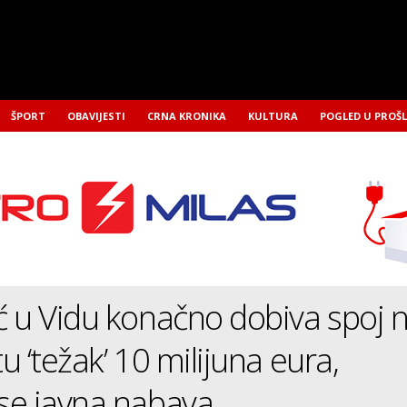
ŠPORT
OBAVIJESTI
CRNA KRONIKA
KULTURA
POGLED U PROŠ
 u Vidu konačno dobiva spoj 
u ‘težak’ 10 milijuna eura,
se javna nabava