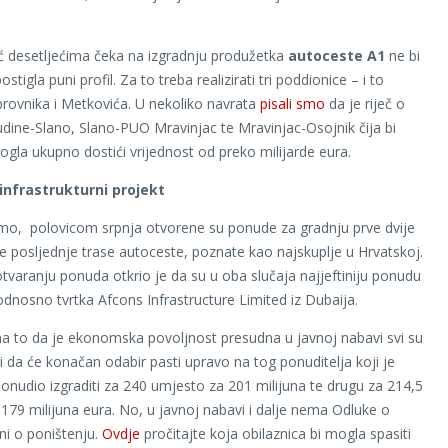
ć desetljećima čeka na izgradnju produžetka
autoceste A1
ne bi
ostigla puni profil. Za to treba realizirati tri poddionice – i to
ovnika i Metkovića. U nekoliko navrata
pisali smo
da je riječ o
ine-Slano, Slano-PUO Mravinjac te Mravinjac-Osojnik čija bi
ogla ukupno dostići vrijednost od preko milijarde eura.
 infrastrukturni projekt
o, polovicom srpnja otvorene su ponude za gradnju prve dvije
e posljednje trase autoceste, poznate kao najskuplje u Hrvatskoj.
otvaranju ponuda otkrio je da su u oba slučaja najjeftiniju ponudu
, odnosno tvrtka Afcons Infrastructure Limited iz Dubaija.
a to da je ekonomska povoljnost presudna u javnoj nabavi svi su
li da će konačan odabir pasti upravo na tog ponuditelja koji je
ponudio izgraditi za 240 umjesto za 201 milijuna te drugu za 214,5
179 milijuna eura. No, u javnoj nabavi i dalje nema Odluke o
 ni o poništenju.
Ovdje
pročitajte koja obilaznica bi mogla spasiti