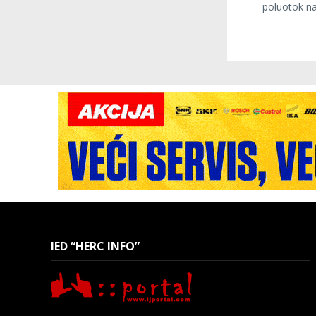
poluotok na
IED “HERC INFO”